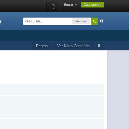
Entrar
Cadastre-se
☽
Este fórum
Regras
Ver Novo Conteúdo