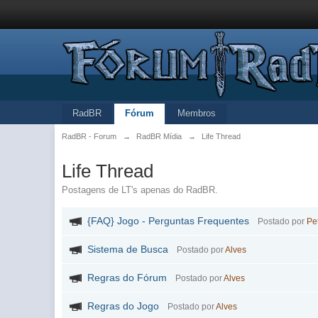
RadBR
Fórum
Membros
RadBR - Forum
→
RadBR Mídia
→
Life Thread
Life Thread
Postagens de LT's apenas do RadBR.
{FAQ} Jogo - Perguntas Frequentes
Postado por
Pe
Sistema de Busca
Postado por
Alves
Regras do Fórum
Postado por
Alves
Regras do Jogo
Postado por
Alves