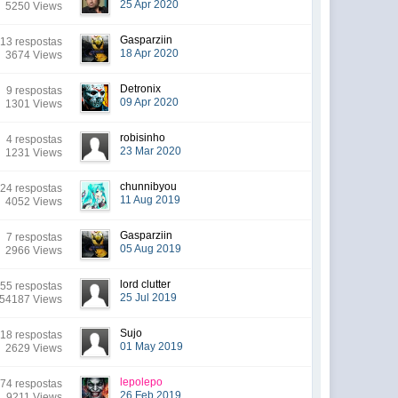
25 Apr 2020
5250 Views
Gasparziin
13 respostas
18 Apr 2020
3674 Views
Detronix
9 respostas
09 Apr 2020
1301 Views
robisinho
4 respostas
23 Mar 2020
1231 Views
chunnibyou
24 respostas
11 Aug 2019
4052 Views
Gasparziin
7 respostas
05 Aug 2019
2966 Views
lord clutter
55 respostas
25 Jul 2019
54187 Views
Sujo
18 respostas
01 May 2019
2629 Views
lepolepo
74 respostas
26 Feb 2019
9211 Views