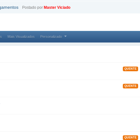
agamentos
Postado por
Master Viciado
as
Mais Visualizados
Personalizado
QUENTE
QUENTE
o
QUENTE