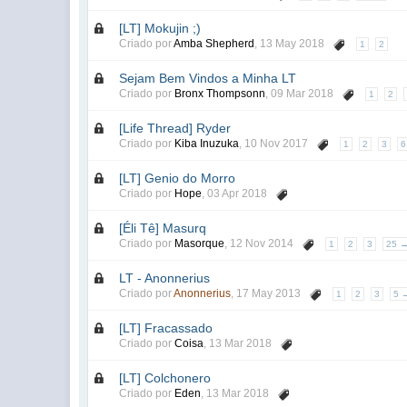
[LT] Mokujin ;)
Criado por
Amba Shepherd
,
13 May 2018
1
2
Sejam Bem Vindos a Minha LT
Criado por
Bronx Thompsonn
,
09 Mar 2018
1
2
[Life Thread] Ryder
Criado por
Kiba Inuzuka
,
10 Nov 2017
1
2
3
6
[LT] Genio do Morro
Criado por
Hope
,
03 Apr 2018
[Éli Tê] Masurq
Criado por
Masorque
,
12 Nov 2014
1
2
3
25 
LT - Anonnerius
Criado por
Anonnerius
,
17 May 2013
1
2
3
5 
[LT] Fracassado
Criado por
Coisa
,
13 Mar 2018
[LT] Colchonero
Criado por
Eden
,
13 Mar 2018