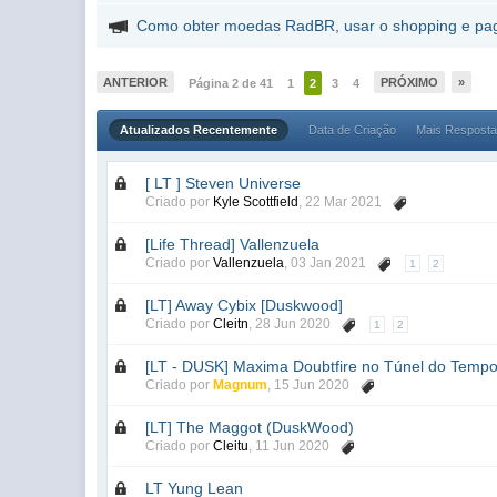
Como obter moedas RadBR, usar o shopping e p
ANTERIOR
PRÓXIMO
»
Página 2 de 41
1
2
3
4
Atualizados Recentemente
Data de Criação
Mais Respost
[ LT ] Steven Universe
Criado por
Kyle Scottfield
,
22 Mar 2021
[Life Thread] Vallenzuela
Criado por
Vallenzuela
,
03 Jan 2021
1
2
[LT] Away Cybix [Duskwood]
Criado por
Cleitn
,
28 Jun 2020
1
2
[LT - DUSK] Maxima Doubtfire no Túnel do Temp
Criado por
Magnum
,
15 Jun 2020
[LT] The Maggot (DuskWood)
Criado por
Cleitu
,
11 Jun 2020
LT Yung Lean