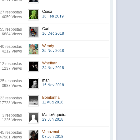
Coisa
27 respostas
16 Feb 2019
4050 Views
Carl
55 respostas
16 Dec 2018
6884 Views
Wendy
40 respostas
25 Nov 2018
4212 Views
Whethan
12 respostas
24 Nov 2018
1237 Views
manji
25 respostas
15 Nov 2018
3988 Views
Bombinha
23 respostas
11 Aug 2018
17723 Views
MarieArqueira
3 respostas
29 Jun 2018
1226 Views
Venozmat
45 respostas
07 Jun 2018
47981 Views