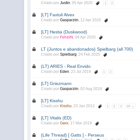
Criado por
Justin
,
05 Apr 2020
1
2
[LT] Faxtuli Alvex
Criado por
Gasparziin
,
12 Apr 2020
[LT] Hestia (Duskwood)
Criado por
FehziiN
,
08 Apr 2020
LT {Juntos e abandonados} Spielbarg (all 700)
Criado por
Spielbarg
,
24 Feb 2020
{LT} ARIES - Real Envido
Criado por
Eden
,
23 Jul 2019
1
2
[LT] Griezmann
Criado por
Gasparziin
,
02 Aug 2019
[LT] Kisshu
Criado por
Kisshu
,
23 Jan 2012
1
2
3
48 →
[LT] Vitalis (ED)
Criado por
Gwix
,
17 Mar 2019
{Life Thread} [ Gatts ] - Perseus