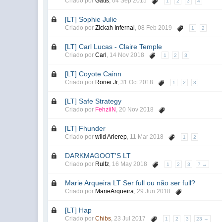
Criado por
Gatts
,
04 Sep 2015
1
2
3
4
[LT] Sophie Julie
Criado por
Zickah Infernal
,
08 Feb 2019
1
2
[LT] Carl Lucas - Claire Temple
Criado por
Carl
,
14 Nov 2018
1
2
3
[LT] Coyote Cainn
Criado por
Ronei Jr
,
31 Oct 2018
1
2
3
[LT] Safe Strategy
Criado por
FehziiN
,
20 Nov 2018
[LT] Fhunder
Criado por
wild Arierep
,
11 Mar 2018
1
2
DARKMAGOOT'S LT
Criado por
Rulfz
,
16 May 2018
1
2
3
7 →
Marie Arqueira LT Ser full ou não ser full?
Criado por
MarieArqueira
,
29 Jun 2018
[LT] Hap
Criado por
Chibs
,
23 Jul 2017
1
2
3
23 →