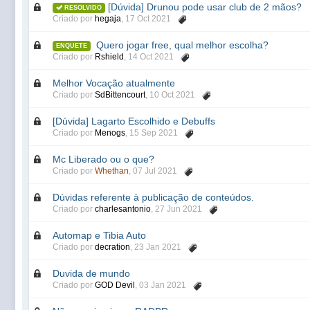
[Dúvida] Drunou pode usar club de 2 mãos?
RESOLVIDO
Criado por
hegaja
,
17 Oct 2021
Quero jogar free, qual melhor escolha?
ENQUETE
Criado por
Rshield
,
14 Oct 2021
Melhor Vocação atualmente
Criado por
SdBittencourt
,
10 Oct 2021
[Dúvida] Lagarto Escolhido e Debuffs
Criado por
Menogs
,
15 Sep 2021
Mc Liberado ou o que?
Criado por
Whethan
,
07 Jul 2021
Dúvidas referente à publicação de conteúdos.
Criado por
charlesantonio
,
27 Jun 2021
Automap e Tibia Auto
Criado por
decration
,
23 Jan 2021
Duvida de mundo
Criado por
GOD Devil
,
03 Jan 2021