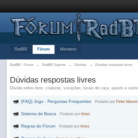
RadBR
Fórum
Membros
RadBR - Forum
→
RadBR Suporte
→
Dúvidas
→
Dúvidas respostas livres
Dúvidas respostas livres
Dúvida sobre itens, criaturas, vocações, locais de caça, quests e outros
{FAQ} Jogo - Perguntas Frequentes
Postado por
Peter Manei
Sistema de Busca
Postado por
Alves
Regras do Fórum
Postado por
Alves