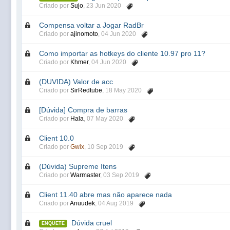
Criado por
Sujo
,
23 Jun 2020
Compensa voltar a Jogar RadBr
Criado por
ajinomoto
,
04 Jun 2020
Como importar as hotkeys do cliente 10.97 pro 11?
Criado por
Khmer
,
04 Jun 2020
(DUVIDA) Valor de acc
Criado por
SirRedtube
,
18 May 2020
[Dúvida] Compra de barras
Criado por
Hala
,
07 May 2020
Client 10.0
Criado por
Gwix
,
10 Sep 2019
(Dúvida) Supreme Itens
Criado por
Warmaster
,
03 Sep 2019
Client 11.40 abre mas não aparece nada
Criado por
Anuudek
,
04 Aug 2019
Dúvida cruel
ENQUETE