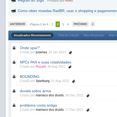
Regras do Jogo
Postado por
Alves
Como obter moedas RadBR, usar o shopping e pagamento
ANTERIOR
PRÓXIMO
»
Página 2 de 6
1
2
3
4
Atualizados Recentemente
Data de Criação
Mais Respostas
Mais V
Onde upar?
Criado por
joseney
,
18 Jan 2023
NPCs PAX e suas rotatividades
Criado por
RuuaN
,
06 Aug 2022
BOUNDING
Criado por
Spielbarg
,
01 Aug 2022
duvida sobre arma
Criado por
maniaco dos druids
,
30 Dec 2021
problema conta antiga
Criado por
maniaco dos druids
,
17 Dec 2021