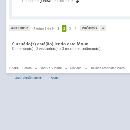
Criado por
guhewo
,
27 Jul 2019
ANTERIOR
PRÓXIMO
»
Página 2 de 6
1
2
3
4
0 usuário(s) está(ão) lendo este fórum
0 membro(s), 0 visitante(s) e 0 membros anônimo(s)
RadBR - Forum
→
RadBR Suporte
→
Dúvidas
→
Dúvidas respostas livres
Usar Versão Mobile
Ajuda