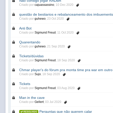
Não consigo jogar RADBR
Criado por
cajuassassino
,
10 Dec 2020
questão de bestiarios e rebalanceamento dos imbuements
Criado por
guhewo
,
23 Oct 2020
Anti Bot
Criado por
Sigmund Freud
,
11 Oct 2020
Quarentando
Criado por
guhewo
,
21 Sep 2020
Tickets/dúvidas
Criado por
Sigmund Freud
,
18 Sep 2020
Chmar player's do fórum pra monta time pra war em outro
Criado por
Sujo
,
18 Sep 2020
Tickets
Criado por
Sigmund Freud
,
03 Aug 2020
Man in the cave
Criado por
Gellert
,
03 Jul 2020
Perguntas que não querem calar
RESOLVIDO