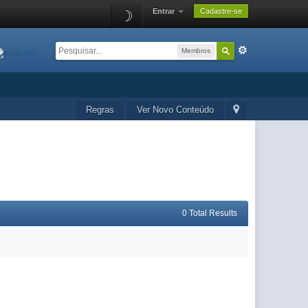
Entrar
Cadastre-se
☽
Membros
Regras
Ver Novo Conteúdo
0 Total Results