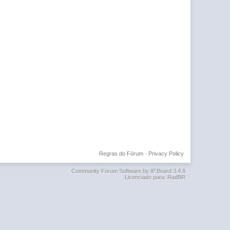
Regras do Fórum
·
Privacy Policy
Community Forum Software by IP.Board 3.4.8
Licenciado para: RadBR