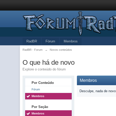
RadBR
Fórum
Membros
RadBR - Forum
→
Novos conteúdos
O que há de novo
Explore o conteúdo do fórum
Membros
Por Conteúdo
Fórum
Desculpe, nada de novo 
Membros
Por Seção
Membros