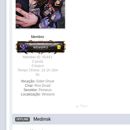
Membro
Member ID: 45443
2 posts
0 topics
Tempo Online: 1d 1h 16m
8s
Vocação:
Elder Druid
Char:
Rox Druid
Servidor:
Perseus
Localização:
Wisland
Topo
Medinsk
OFFLINE