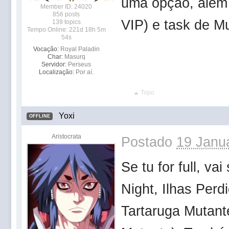
uma opção, além
Member ID: 24020
856 posts
VIP) e task de Mu
139 topics
Tempo Online: 221d 18h 5m
54s
Vocação:
Royal Paladin
Char:
Masurq
Servidor:
Perseus
Localização:
Por aí.
Topo
Yoxi
OFFLINE
Aristocrata
Postado
19 Janua
Se tu for full, va
Night, Ilhas Per
Tartaruga Mutant