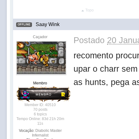
Topo
Saay Wink
OFFLINE
Caçador
Postado
20 Janua
recomento procur
upar o charr sem
as hunts, pega a
Membro
Member ID: 40510
70 posts
6 topics
Tempo Online: 83d 21h 20m
11s
Vocação:
Diabolic Master
Infernalist