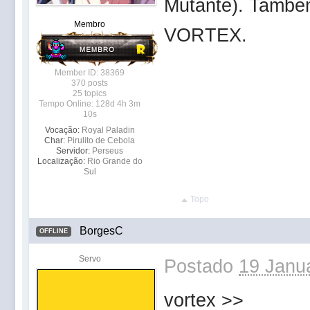
Mutante). Também 
Membro
VORTEX.
Member ID: 38369
370 posts
25 topics
Tempo Online: 128d 4h 3m
10s
Vocação:
Royal Paladin
Char:
Pirulito de Cebola
Servidor:
Perseus
Localização:
Rio Grande do
Sul
Topo
BorgesC
OFFLINE
Servo
Postado
19 Janua
vortex >>