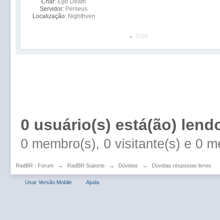
Char:
Ego Death
Servidor:
Perseus
Localização:
Nighthven
Topo
0 usuário(s) está(ão) lend
0 membro(s), 0 visitante(s) e 0 
RadBR - Forum
→
RadBR Suporte
→
Dúvidas
→
Dúvidas respostas livres
Usar Versão Mobile
Ajuda