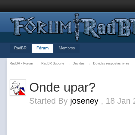
RadBR
Fórum
Membros
RadBR - Forum
→
RadBR Suporte
→
Dúvidas
→
Dúvidas respostas livres
Onde upar?
Started By
joseney
,
18 Jan 