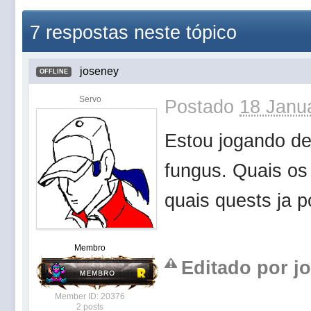
7 respostas neste tópico
joseney
OFFLINE
Servo
Postado
18 Janua
Estou jogando de
fungus. Quais os 
quais quests ja 
Membro
Editado por jo
Member ID: 20376
2 posts