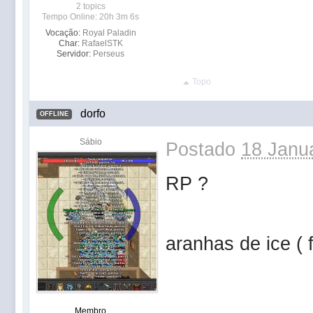
2 topics
Tempo Online: 20h 3m 6s
Vocação:
Royal Paladin
Char:
RafaelSTK
Servidor:
Perseus
Topo
dorfo
OFFLINE
Sábio
Postado
18 Janua
RP ?
aranhas de ice ( f
Membro