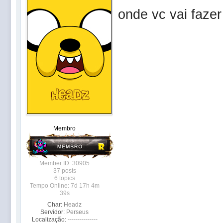
onde vc vai fazer 
Membro
Member ID: 30905
37 posts
6 topics
Tempo Online: 7d 17h 4m
39s
Char:
Headz
Servidor:
Perseus
Localização:
---------------