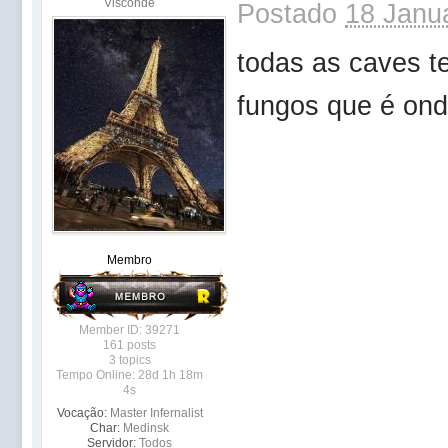
Visconde
Postado
18 Janua
todas as caves t
fungos que é ond
Membro
Member ID: 39271
161 posts
3 topics
Tempo Online: 28d 1h 18m
4s
Vocação:
Master Infernalist
Char:
Medinsk
Servidor:
Todos