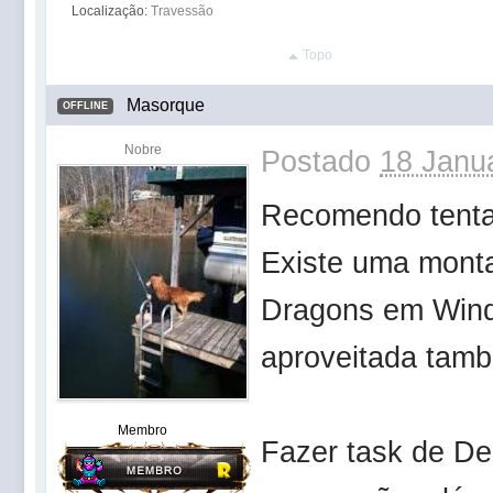
Localização:
Travessão
Topo
Masorque
OFFLINE
Nobre
Postado
18 Janua
Recomendo tenta
Existe uma mont
Dragons em Wind
aproveitada tam
Membro
Fazer task de D