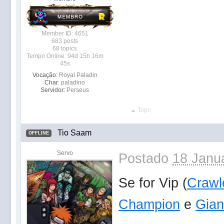
Member ID: 4651
683 posts
68 topics
Tempo Online: 94d 15h 16m
45s
Vocação:
Royal Paladin
Char:
paladino
Servidor:
Perseus
Topo
Tio Saam
OFFLINE
Servo
Postado
18 Janua
Se for Vip (
Crawl
Champion
e
Gian