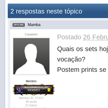
2 respostas neste tópico
Mamba
OFFLINE
Cavaleiro
Postado
26 Febru
Quais os sets ho
vocação?
Postem prints se
Membro
Member ID: 37323
96 posts
22 topics