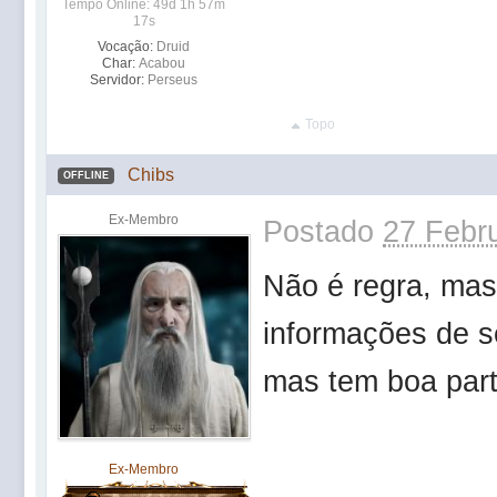
Tempo Online: 49d 1h 57m
17s
Vocação:
Druid
Char:
Acabou
Servidor:
Perseus
Topo
Chibs
OFFLINE
Ex-Membro
Postado
27 Febru
Não é regra, mas
informações de se
mas tem boa part
Ex-Membro