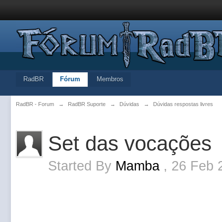
RadBR
Fórum
Membros
RadBR - Forum
→
RadBR Suporte
→
Dúvidas
→
Dúvidas respostas livres
Set das vocações
Started By
Mamba
,
26 Feb 