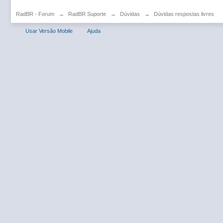
RadBR - Forum
→
RadBR Suporte
→
Dúvidas
→
Dúvidas respostas livres
Usar Versão Mobile
Ajuda