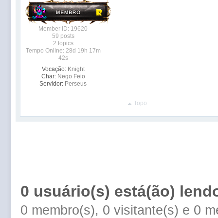
Member ID: 19620
59 posts
2 topics
Tempo Online: 28d 19h 17m
42s
Vocação:
Knight
Char:
Nego Feio
Servidor:
Perseus
Topo
0 usuário(s) está(ão) lend
0 membro(s), 0 visitante(s) e 0 