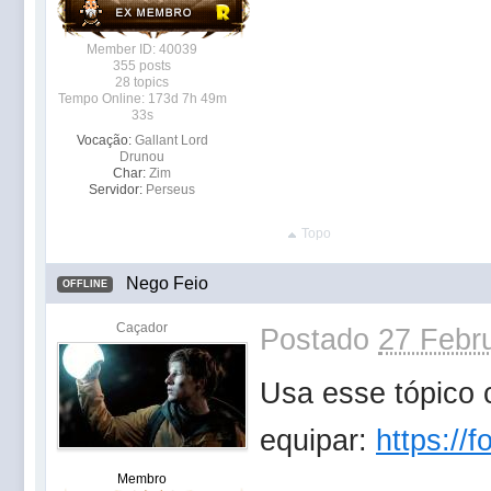
Member ID: 40039
355 posts
28 topics
Tempo Online: 173d 7h 49m
33s
Vocação:
Gallant Lord
Drunou
Char:
Zim
Servidor:
Perseus
Topo
Nego Feio
OFFLINE
Caçador
Postado
27 Febru
Usa esse tópico 
equipar:
https://
Membro