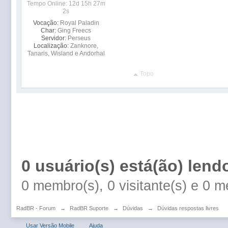
Tempo Online: 12d 15h 27m
2s
Vocação:
Royal Paladin
Char:
Ging Freecs
Servidor:
Perseus
Localização:
Zanknore,
Tanaris, Wisland e Andorhal
Topo
0 usuário(s) está(ão) lend
0 membro(s), 0 visitante(s) e 0 
RadBR - Forum
→
RadBR Suporte
→
Dúvidas
→
Dúvidas respostas livres
Usar Versão Mobile
Ajuda