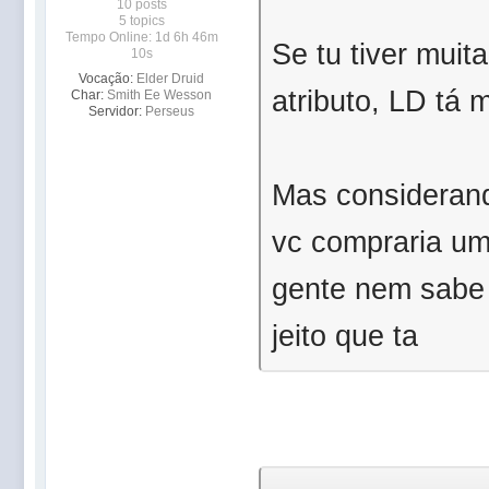
10 posts
5 topics
Tempo Online: 1d 6h 46m
Se tu tiver muit
10s
Vocação:
Elder Druid
atributo, LD tá 
Char:
Smith Ee Wesson
Servidor:
Perseus
Mas considerand
vc compraria um 
gente nem sabe 
jeito que ta