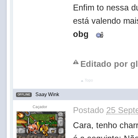
Enfim to nessa d
está valendo mai
obg
Editado por gl
Topo
Saay Wink
OFFLINE
Caçador
Postado
25 Sept
Cara, tenho char