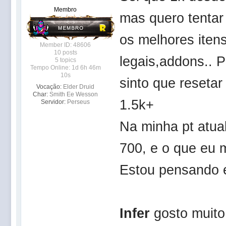
Membro
mas quero tentar 
os melhores iten
Member ID: 48606
10 posts
legais,addons.. P
5 topics
Tempo Online: 1d 6h 46m
10s
sinto que reseta
Vocação:
Elder Druid
Char:
Smith Ee Wesson
1.5k+
Servidor:
Perseus
Na minha pt atua
700, e o que eu ma
Estou pensando e
Infer
gosto muito