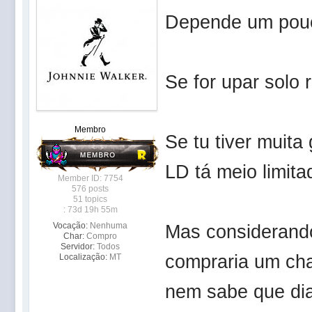
Depende um pouco
Se for upar solo
Membro
Se tu tiver muita
LD tá meio limita
Member ID: 7754
576 posts
51 topics
: 73d 19h 55m
Vocação:
Nenhuma
Mas considerando
Char:
Compro
Servidor:
Todos
compraria um char
Localização:
MT
nem sabe que dia