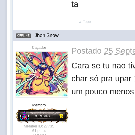
ta
Topo
Jhon Snow
OFFLINE
Caçador
Postado
25 Sept
Cara se tu nao ti
char só pra upar 
um pouco menos
Membro
Member ID: 27735
61 posts