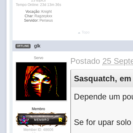
23 topics
Tempo Online: 23d 13m 36s
Vocação:
Knight
Char:
Ragzeykxx
Servidor:
Perseus
Topo
glk
OFFLINE
Servo
Postado
25 Sept
Sasquatch, em 2
Depende um pouc
Membro
Se for upar sol
Member ID: 48606