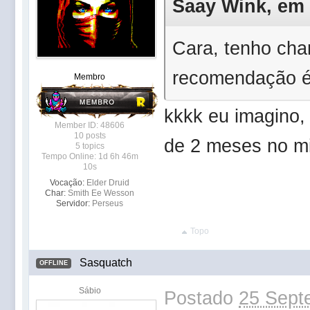
Saay Wink, em 2
Cara, tenho char
recomendação é 
Membro
kkkk eu imagino, 
Member ID: 48606
10 posts
de 2 meses no mi
5 topics
Tempo Online: 1d 6h 46m
10s
Vocação:
Elder Druid
Char:
Smith Ee Wesson
Servidor:
Perseus
Topo
Sasquatch
OFFLINE
Sábio
Postado
25 Sept