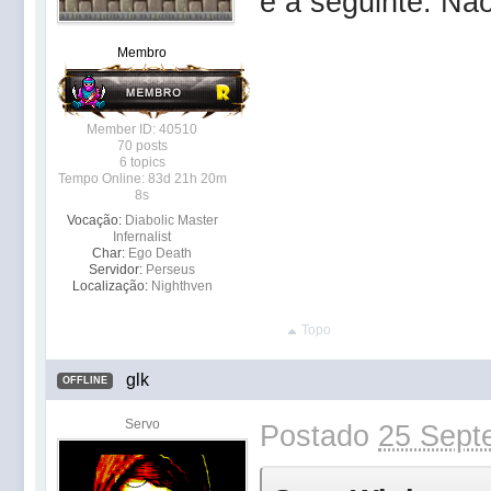
é a seguinte: Não
Membro
Member ID: 40510
70 posts
6 topics
Tempo Online: 83d 21h 20m
8s
Vocação:
Diabolic Master
Infernalist
Char:
Ego Death
Servidor:
Perseus
Localização:
Nighthven
Topo
glk
OFFLINE
Servo
Postado
25 Sept