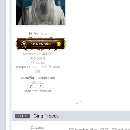
Ex-Membro
Member ID: 40039
355 posts
28 topics
Tempo Online: 173d 7h 49m
33s
Vocação:
Gallant Lord
Drunou
Char:
Zim
Servidor:
Perseus
Topo
Ging Freecs
OFFLINE
Caçador