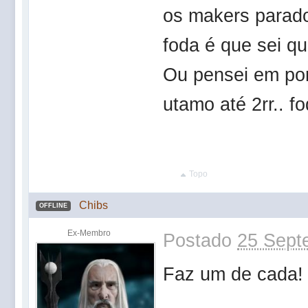
os makers parado 
foda é que sei qu
Ou pensei em por 
utamo até 2rr.. fo
Topo
Chibs
OFFLINE
Ex-Membro
Postado
25 Sept
Faz um de cada!