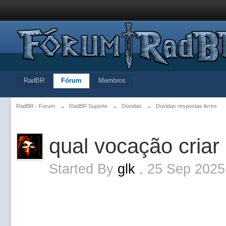
RadBR
Fórum
Membros
RadBR - Forum
→
RadBR Suporte
→
Dúvidas
→
Dúvidas respostas livres
qual vocação criar
Started By
glk
,
25 Sep 2025