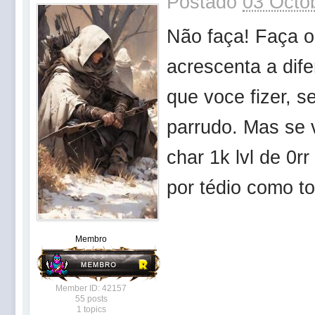
Postado
03 Octob
Não faça! Faça o
acrescenta a dif
que voce fizer, s
parrudo. Mas se 
char 1k lvl de 0r
por tédio como t
Membro
Member ID: 42157
55 posts
1 topics