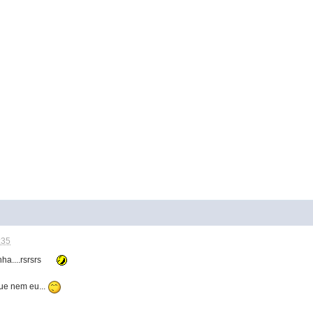
:35
a....rsrsrs
que nem eu...