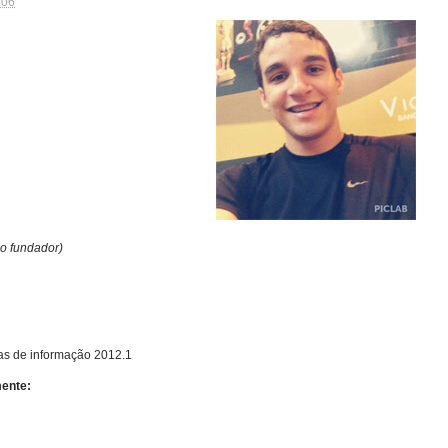
:06
co fundador)
s de informação 2012.1
mente: