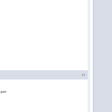
#3
 gain