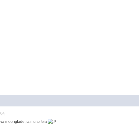
:04
va moonglade, ta muito feia