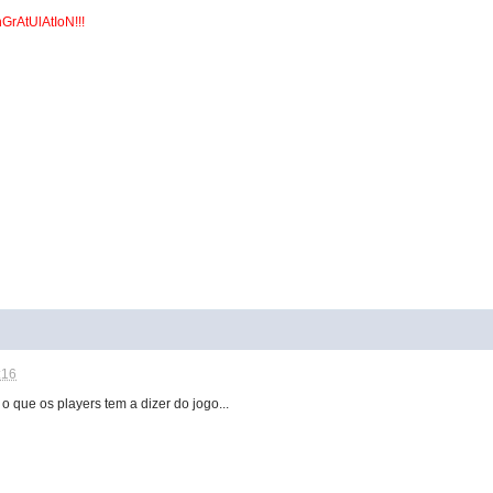
GrAtUlAtIoN!!!
:16
 o que os players tem a dizer do jogo...