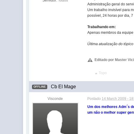
Servidor:
Todos
Administração geral do servi
Um trabalho invisível para 
possível, 24 horas por dia, 
Trabalhando em:
Apenas membros da equipe t
Última atualização do tópic
Editado por Master Vici
Topo
Cb El Mage
OFFLINE
Visconde
Postado
14 March 2009 - 18
Um dos melhores Adm´s de
um não o melhor super gent