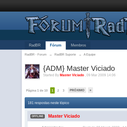
RadBR
Fórum
Membros
RadBR - Forum
→
RadBR Suporte
→
A Equipe
{ADM} Master Viciado
Started By
Master Viciado
,
09 Mar 2009 14:06
PRÓXIMO
»
Página 1 de 10
1
2
3
181 respostas neste tópico
Master Viciado
OFFLINE