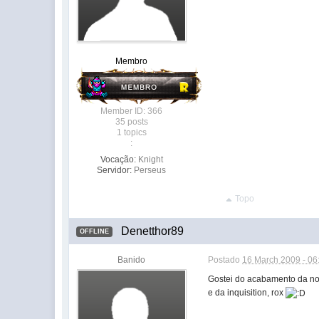
Membro
Member ID: 366
35 posts
1 topics
:
Vocação:
Knight
Servidor:
Perseus
Topo
Denetthor89
OFFLINE
Banido
Postado
16 March 2009 - 06
Gostei do acabamento da no
e da inquisition, rox