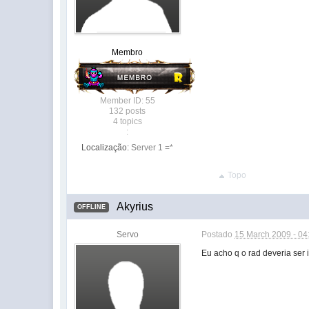
Membro
Member ID: 55
132 posts
4 topics
:
Localização:
Server 1 =*
Topo
Akyrius
OFFLINE
Servo
Postado
15 March 2009 - 04
Eu acho q o rad deveria ser 