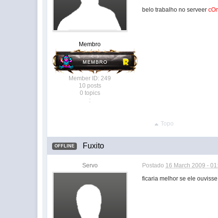
belo trabalho no serveer
cOn
Membro
Member ID: 249
10 posts
0 topics
:
Topo
Fuxito
OFFLINE
Servo
Postado
16 March 2009 - 01
ficaria melhor se ele ouvisse