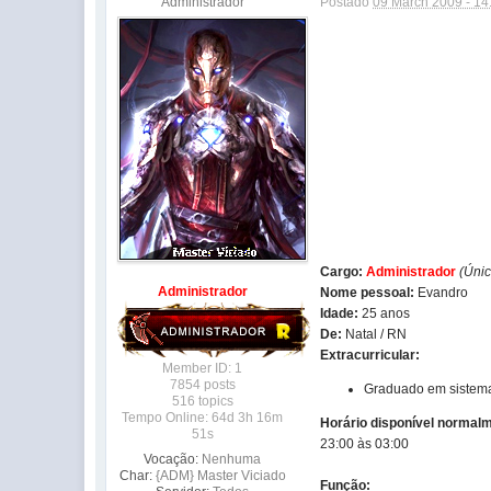
Administrador
Postado
09 March 2009 - 14
Cargo:
Administrador
(Úni
Administrador
Nome pessoal:
Evandro
Idade:
25 anos
De:
Natal / RN
Extracurricular:
Member ID: 1
7854 posts
Graduado em sistema
516 topics
Tempo Online: 64d 3h 16m
Horário disponível normal
51s
23:00 às 03:00
Vocação:
Nenhuma
Char:
{ADM} Master Viciado
Função: