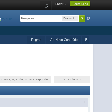
Entrar
Cadastre-se
☽
Este tópico
Regras
Ver Novo Conteúdo
or favor, faça o login para responder
Novo Tópico
#1