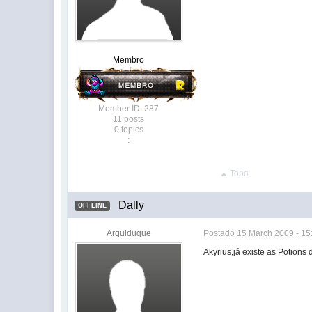
Membro
Member ID: 287
11 posts
0 topics
:
Topo
Dally
OFFLINE
Arquiduque
Postado
15 March 2009 - 15
Akyrius,já existe as Potions