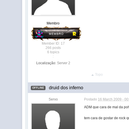
Membro
Member ID: 17
266 posts
6 topics
:
Localização:
Server 2
Topo
druid dos inferno
OFFLINE
Servo
Postado
16 March 2009 - 00
ADM que cara de mal da pohh
tem cara de gostar de rock 