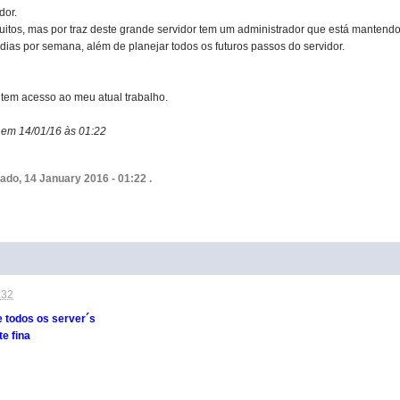
dor.
muitos, mas por traz deste grande servidor tem um administrador que está manten
7 dias por semana, além de planejar todos os futuros passos do servidor.
em acesso ao meu atual trabalho.
o em 14/01/16 às 01:22
ado, 14 January 2016 - 01:22 .
:32
 todos os server´s
e fina