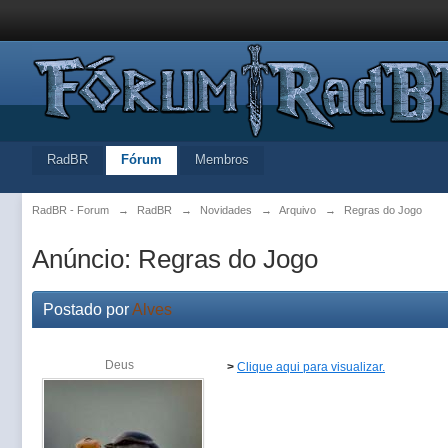
RadBR
Fórum
Membros
RadBR - Forum
→
RadBR
→
Novidades
→
Arquivo
→
Regras do Jogo
Anúncio: Regras do Jogo
Postado por
Alves
Deus
>
Clique aqui para visualizar.