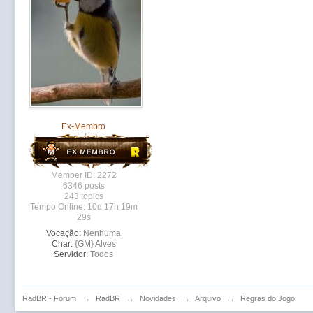
Ex-Membro
Member ID: 2272
6346 posts
243 topics
Tempo Online: 10d 17h 19m
29s
Vocação:
Nenhuma
Char:
{GM} Alves
Servidor:
Todos
RadBR - Forum
→
RadBR
→
Novidades
→
Arquivo
→
Regras do Jogo