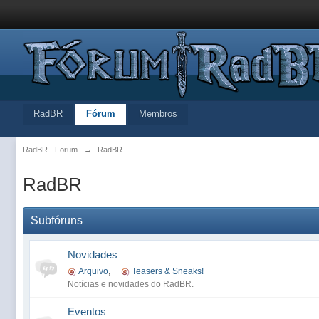
RadBR
Fórum
Membros
RadBR - Forum
→
RadBR
RadBR
Subfóruns
Novidades
Arquivo
,
Teasers & Sneaks!
Notícias e novidades do RadBR.
Eventos