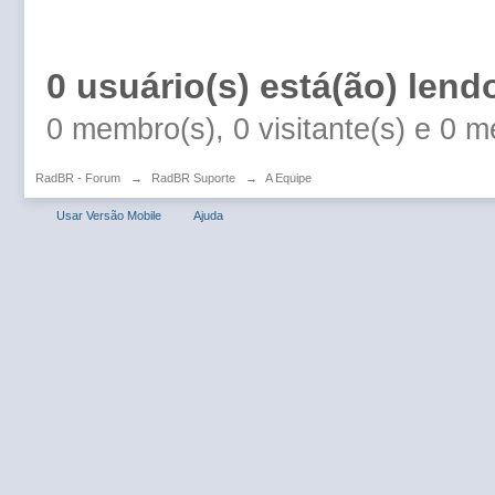
0 usuário(s) está(ão) lend
0 membro(s), 0 visitante(s) e 0 
RadBR - Forum
→
RadBR Suporte
→
A Equipe
Usar Versão Mobile
Ajuda