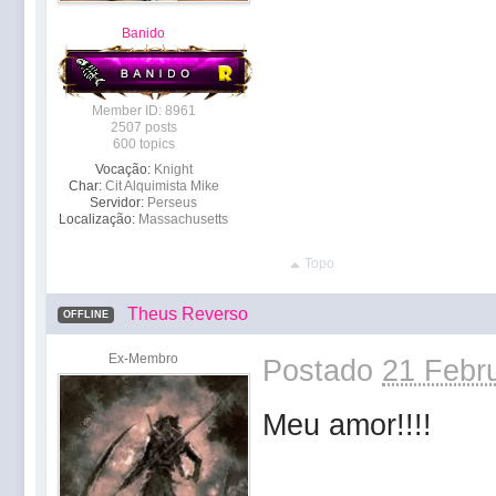
Banido
Member ID: 8961
2507 posts
600 topics
Vocação:
Knight
Char:
Cit Alquimista Mike
Servidor:
Perseus
Localização:
Massachusetts
Topo
Theus Reverso
OFFLINE
Ex-Membro
Postado
21 Febru
Meu amor!!!!