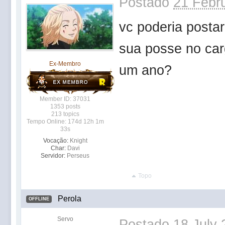
Postado
21 Febru
vc poderia posta
sua posse no ca
Ex-Membro
um ano?
Member ID: 37031
1353 posts
213 topics
Tempo Online: 174d 12h 1m
33s
Vocação:
Knight
Char:
Davi
Servidor:
Perseus
Topo
Perola
OFFLINE
Servo
Postado
18 July 