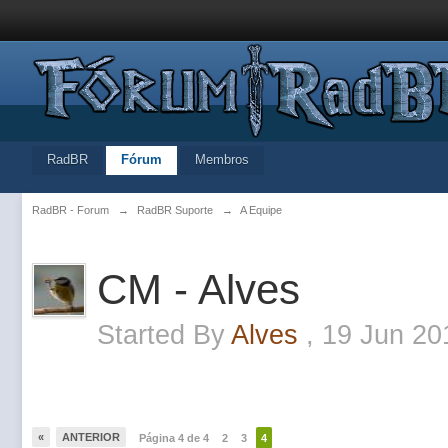
RadBR
Fórum
Membros
RadBR - Forum
→
RadBR Suporte
→
A Equipe
CM - Alves
Started By
Alves
,
19 Jun 20
«
ANTERIOR
Página 4 de 4
2
3
4