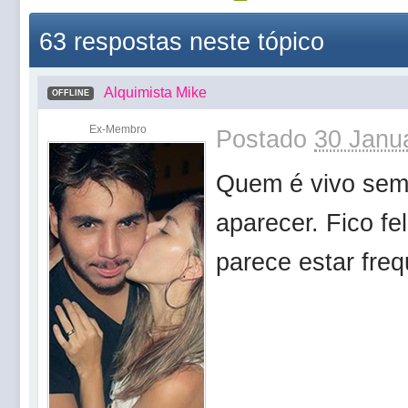
63 respostas neste tópico
Alquimista Mike
OFFLINE
Ex-Membro
Postado
30 Janua
Quem é vivo sem
aparecer. Fico fe
parece estar fre