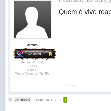
Quem é vivo rea
Membro
Member ID: 6691
1 posts
0 topics
Tempo Online: 1h 7m 45s
Topo
«
ANTERIOR
Página 4 de 4
2
3
4