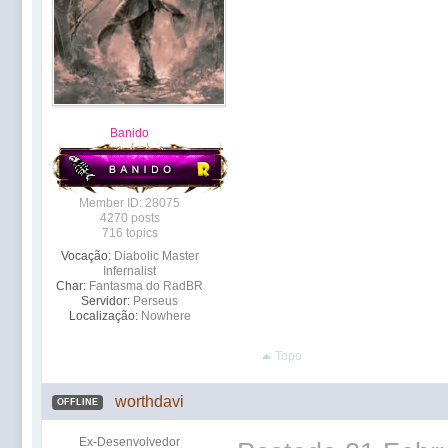
Banido
Member ID: 28075
4270 posts
716 topics
Vocação:
Diabolic Master
Infernalist
Char:
Fantasma do RadBR
Servidor:
Perseus
Localização:
Nowhere
Topo
worthdavi
OFFLINE
Ex-Desenvolvedor