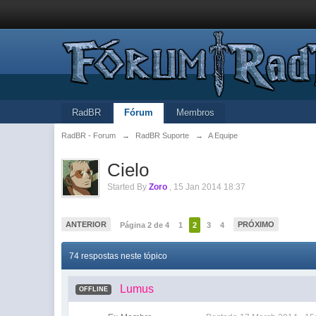
RadBR
Fórum
Membros
RadBR - Forum
→
RadBR Suporte
→
A Equipe
Cielo
Started By
Zoro
,
15 Jan 2014 18:37
ANTERIOR
PRÓXIMO
Página 2 de 4
1
2
3
4
74 respostas neste tópico
Lumus
OFFLINE