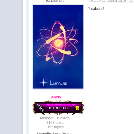
Ex-Membro
Postado
17 March 2014 - 15
Parabéns!
Banido
Member ID: 25659
3178 posts
357 topics
Vocação:
Lord Drunou