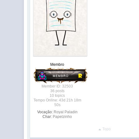
Membro
Member ID: 32503
36 posts
10 topics
Tempo Online: 43d 21h 18m
50s
Vocação:
Royal Paladin
Char:
Papelzinho
Topo