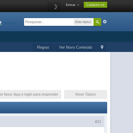
Entrar
Cadastre-se
☽
Este tópico
Regras
Ver Novo Conteúdo
or favor, faça o login para responder
Novo Tópico
#21