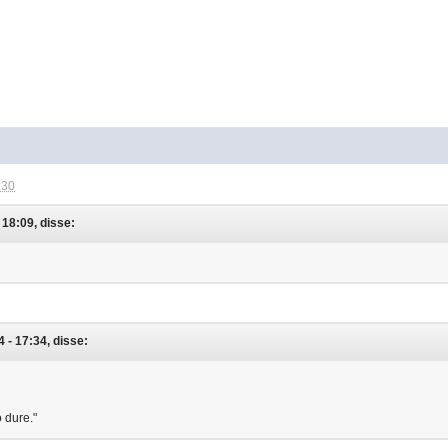
:30
18:09, disse:
- 17:34, disse:
 dure."