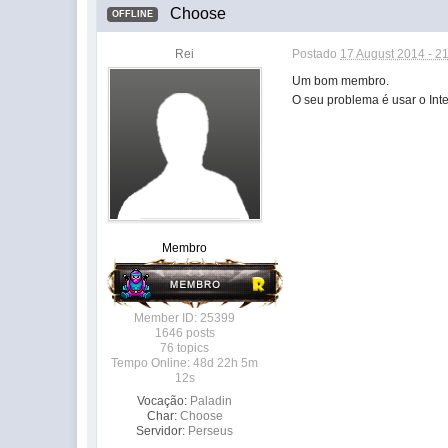
Choose
OFFLINE
Rei
Postado
17 August 2014 - 2
Um bom membro.
O seu problema é usar o Inte
Membro
Member ID: 25399
1646 posts
76 topics
Tempo Online: 48d 22h 5m
12s
Vocação:
Paladin
Char:
Choose
Servidor:
Perseus