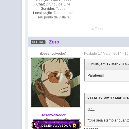
Char:
Drunou de Elite
Servidor:
Todos
Localização:
Depende do
seu ponto de vista :)
Topo
Zoro
OFFLINE
(Desenvolvedor)
Postado
17 March 2014 - 15
Lumus, em 17 Mar 2014 - 
Parabéns!
xXFALXx, em 17 Mar 2014 
GZ...
Desenvolvedor
"Que seja eterno enquanto