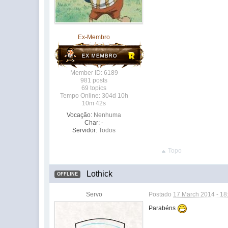
Ex-Membro
Member ID: 6189
981 posts
69 topics
Tempo Online: 304d 10h
10m 42s
Vocação:
Nenhuma
Char:
-
Servidor:
Todos
Topo
Lothick
OFFLINE
Servo
Postado
17 March 2014 - 18
Parabéns