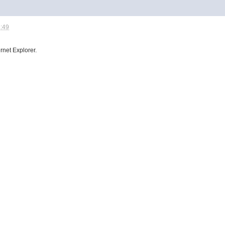
1:49
rnet Explorer.