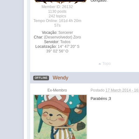
Obrigado.
Member ID: 26132
1130 posts
242 topics
Tempo Online: 161d 4h 20m
57s
Vocação:
Sorcerer
Char:
{Desenvolvedor} Zoro
Servidor:
Todos
Localização:
14° 47' 20" S
39° 02' 56" O
Topo
Wendy
OFFLINE
Ex-Membro
Postado
17 March 2014 - 16
Parabéns ;3