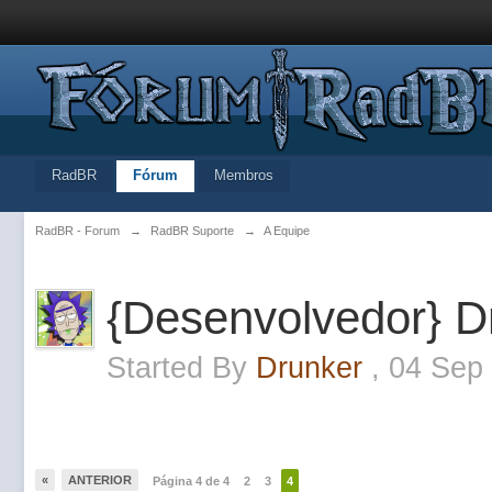
RadBR
Fórum
Membros
RadBR - Forum
→
RadBR Suporte
→
A Equipe
{Desenvolvedor} D
Started By
Drunker
,
04 Sep
«
ANTERIOR
Página 4 de 4
2
3
4