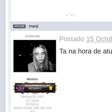
Topo
manji
OFFLINE
Aristocrata
Postado
15 Octob
Ta na hora de atu
Membro
Member ID: 1487
417 posts
80 topics
Tempo Online: 29d 18h 15m
50s