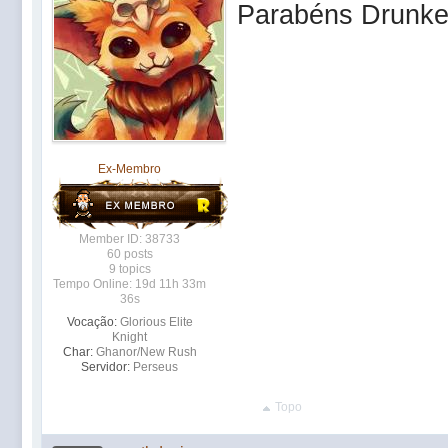
Parabéns Drunker
Ex-Membro
Member ID: 38733
60 posts
9 topics
Tempo Online: 19d 11h 33m
36s
Vocação:
Glorious Elite
Knight
Char:
Ghanor/New Rush
Servidor:
Perseus
Topo