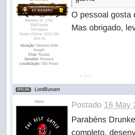
O pessoal gosta 
Member ID: 1762
3905 posts
Mas obrigado, le
339 topics
Tempo Online: 101d 20h
34m 4s
Vocação:
Glorious Elite
Knight
Char:
Rostas
Servidor:
Perseus
Localização:
São Paulo
Topo
LordBuruen
OFFLINE
Sábio
Postado
16 May 
Parabéns Drunke
completo, desenv