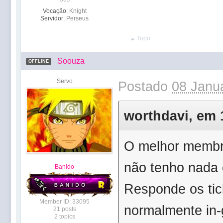
Vocação:
Knight
Servidor:
Perseus
Topo
Soouza
OFFLINE
Servo
Postado
08 Janua
worthdavi, em 1
O melhor membr
não tenho nada 
Banido
Responde os tic
Member ID: 33095
normalmente in
21 posts
2 topics