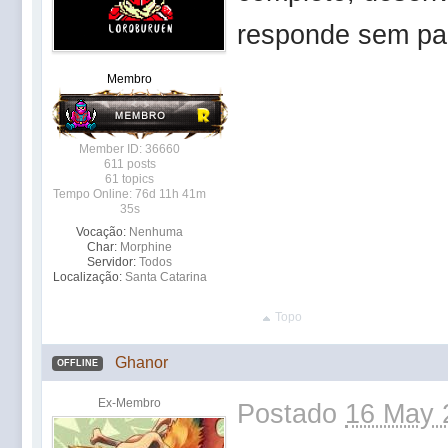
responde sem pa
Membro
Member ID: 36660
611 posts
61 topics
Tempo Online: 76d 11h 41m
35s
Vocação:
Nenhuma
Char:
Morphine
Servidor:
Todos
Localização:
Santa Catarina
Topo
Ghanor
OFFLINE
Ex-Membro
Postado
16 May 