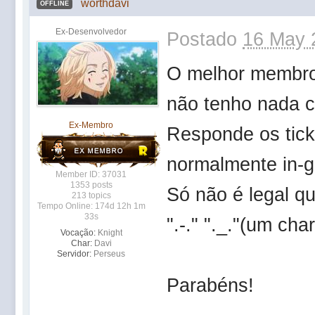
worthdavi
OFFLINE
Ex-Desenvolvedor
Postado
16 May 
O melhor membr
não tenho nada c
Ex-Membro
Responde os tick
normalmente in-
Member ID: 37031
1353 posts
Só não é legal qu
213 topics
Tempo Online: 174d 12h 1m
33s
".-." "._."(um ch
Vocação:
Knight
Char:
Davi
Servidor:
Perseus
Parabéns!