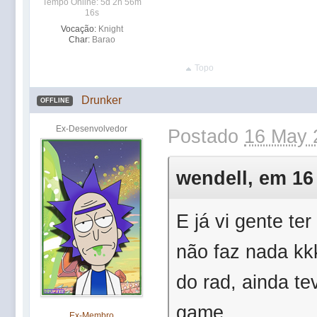
Tempo Online: 5d 2h 56m
16s
Vocação:
Knight
Char:
Barao
Topo
Drunker
OFFLINE
Ex-Desenvolvedor
Postado
16 May 
wendell, em 16 
E já vi gente te
não faz nada kkk
do rad, ainda te
game
Ex-Membro