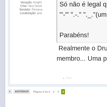
Só não é legal q
Vocação:
Knight
Char:
Very Good
Servidor:
Perseus
"'-'" ".-." "._."
Localização:
poa
Parabéns!
Realmente o Dru
membro... Uma p
Topo
«
ANTERIOR
Página 4 de 4
2
3
4