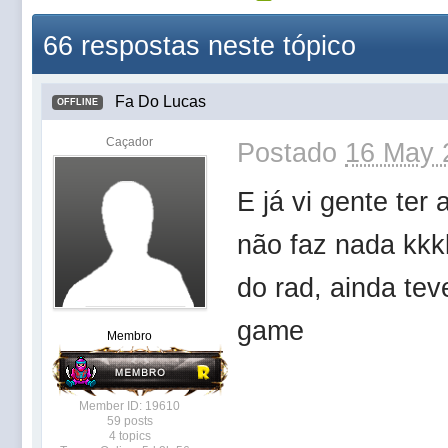
66 respostas neste tópico
Fa Do Lucas
OFFLINE
Caçador
Postado
16 May 
E já vi gente ter
não faz nada kkkk
do rad, ainda tev
game
Membro
Member ID: 19610
59 posts
4 topics