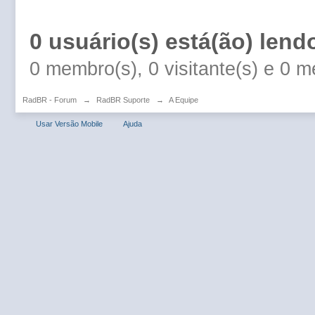
0 usuário(s) está(ão) lend
0 membro(s), 0 visitante(s) e 0 
RadBR - Forum
→
RadBR Suporte
→
A Equipe
Usar Versão Mobile
Ajuda