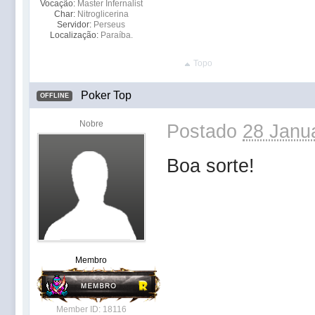
Vocação:
Master Infernalist
Char:
Nitroglicerina
Servidor:
Perseus
Localização:
Paraíba.
Topo
Poker Top
OFFLINE
Nobre
Postado
28 Janua
Boa sorte!
Membro
Member ID: 18116