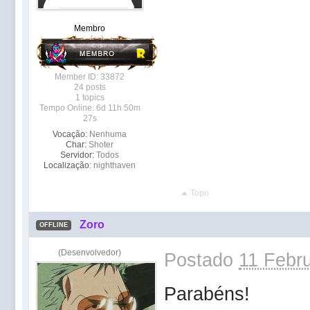
Membro
Member ID: 33872
24 posts
1 topics
Tempo Online: 6d 11h 50m
27s
Vocação:
Nenhuma
Char:
Shoter
Servidor:
Todos
Localização:
nighthaven
Topo
Zoro
OFFLINE
(Desenvolvedor)
Postado
11 Febru
Parabéns!