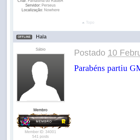
Char:
Fantasma do RadBR
Servidor:
Perseus
Localização:
Nowhere
Topo
Hala
OFFLINE
Sábio
Postado
10 Febru
Parabéns partiu G
Membro
Member ID: 34001
541 posts