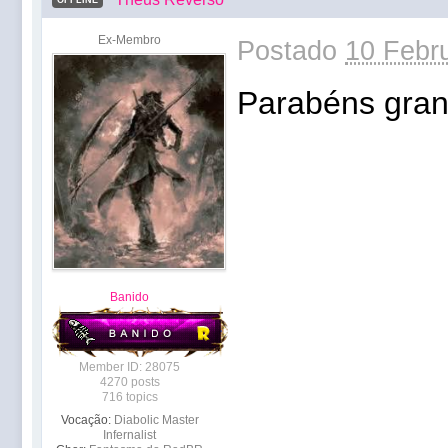
OFFLINE
Ex-Membro
Postado
10 Febru
Parabéns grand
Banido
Member ID: 28075
4270 posts
716 topics
Vocação:
Diabolic Master
Infernalist