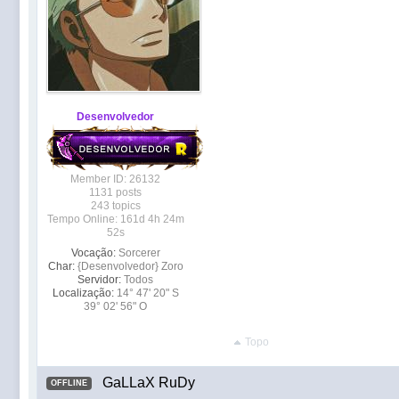
Desenvolvedor
Member ID: 26132
1131 posts
243 topics
Tempo Online: 161d 4h 24m
52s
Vocação:
Sorcerer
Char:
{Desenvolvedor} Zoro
Servidor:
Todos
Localização:
14° 47' 20" S
39° 02' 56" O
Topo
GaLLaX RuDy
OFFLINE