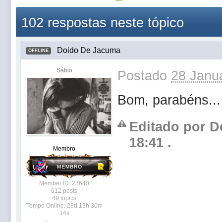
102 respostas neste tópico
Doido De Jacuma
OFFLINE
Sábio
Postado
28 Janua
Bom, parabéns...
Editado por D
18:41 .
Membro
Member ID: 23640
612 posts
49 topics
Tempo Online: 28d 13h 30m
14s