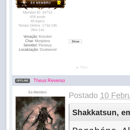
Member ID: 34733
456 posts
46 topics
Tempo Online: 173d 19h
36m 14s
Vocação:
Knocker
Char:
Morgiana
Servidor:
Perseus
Localização:
Duskwood
Topo
Theus Reverso
OFFLINE
Ex-Membro
Postado
10 Febru
Shakkatsun, em 