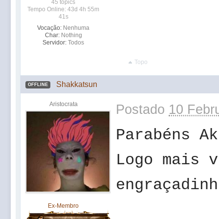
45 topics
Tempo Online: 43d 4h 55m
41s
Vocação:
Nenhuma
Char:
Nothing
Servidor:
Todos
Topo
Shakkatsun
OFFLINE
Aristocrata
Postado
10 Febru
Parabéns Ak
Logo mais v
engraçadinh
Ex-Membro