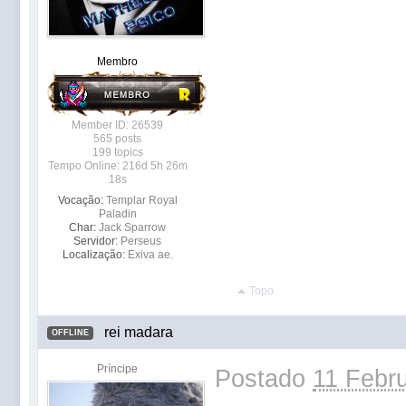
Membro
Member ID: 26539
565 posts
199 topics
Tempo Online: 216d 5h 26m
18s
Vocação:
Templar Royal
Paladin
Char:
Jack Sparrow
Servidor:
Perseus
Localização:
Exiva ae.
Topo
rei madara
OFFLINE
Príncipe
Postado
11 Febru