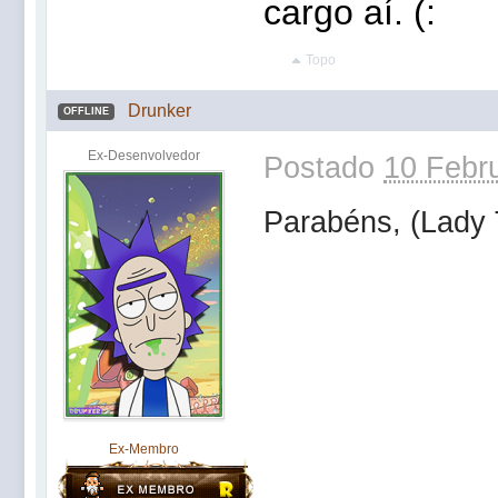
cargo aí. (:
Topo
Drunker
OFFLINE
Ex-Desenvolvedor
Postado
10 Febru
Parabéns, (Lady T
Ex-Membro