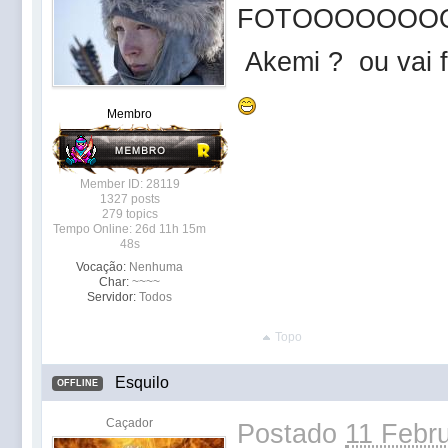
FOTOOOOOOOOO
Akemi ? ou vai fi
Membro
Member ID: 28119
1327 posts
279 topics
Tempo Online: 26d 11h 15m
48s
Vocação:
Nenhuma
Char:
~~~~
Servidor:
Todos
Topo
Esquilo
OFFLINE
Caçador
Postado
11 Febru