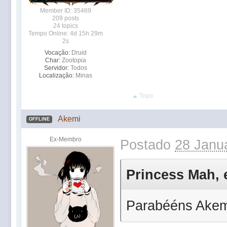
Member ID: 35469
209 posts
24 topics
Tempo Online: 4d 15h 29m
2s
Vocação:
Druid
Char:
Zootopia
Servidor:
Todos
Localização:
Minas
Topo
Akemi
OFFLINE
Ex-Membro
Postado
28 Janua
Princess Mah, e
Parabééns Akemii