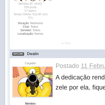
Member ID: 16442
559 posts
57 topics
Tempo Online: 61d 8h 11m
37s
Vocação:
Nenhuma
Char:
Todos
Servidor:
Todos
Localização:
Narnia
Topo
Dwalin
OFFLINE
Caçador
Postado
11 Febru
A dedicação rend
zele por ela, fiqu
Membro