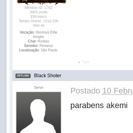
Member ID: 1762
3905 posts
339 topics
Tempo Online: 101d 20h
34m 4s
Vocação:
Glorious Elite
Knight
Char:
Rostas
Servidor:
Perseus
Localização:
São Paulo
Topo
Black Shoter
OFFLINE
Servo
Postado
10 Febru
parabens akemi