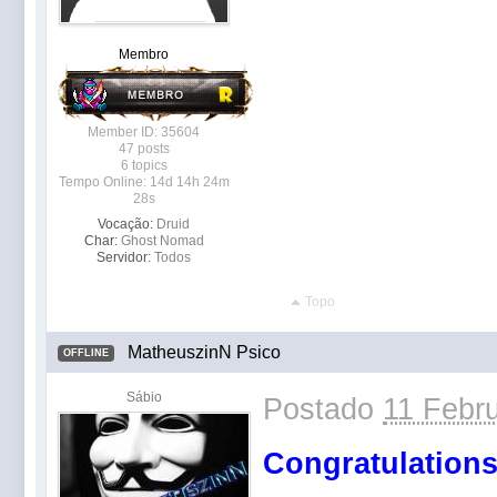
Membro
Member ID: 35604
47 posts
6 topics
Tempo Online: 14d 14h 24m
28s
Vocação:
Druid
Char:
Ghost Nomad
Servidor:
Todos
Topo
MatheuszinN Psico
OFFLINE
Sábio
Postado
11 Febru
Congratulations 