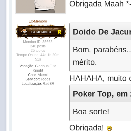
Obrigada Maah *
Ex-Membro
Doido De Jacum
Member ID: 35668
246 posts
Bom, parabéns..
25 topics
Tempo Online: 44d 1h 20m
51s
mérito.
Vocação:
Glorious Elite
Knight
Char:
Akemi
HAHAHA, muito o
Servidor:
Todos
Localização:
RadBR
Poker Top, em 2
Boa sorte!
Obrigada!