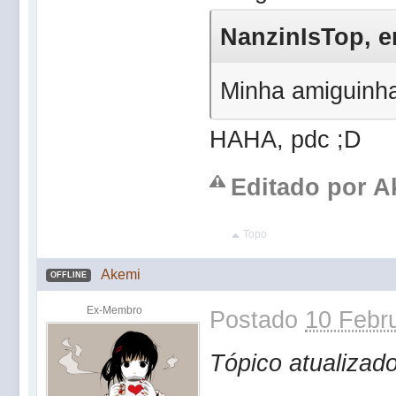
NanzinIsTop, em
Minha amiguinha
HAHA, pdc ;D
Editado por Ak
Topo
Akemi
OFFLINE
Ex-Membro
Postado
10 Febru
Tópico atualizad