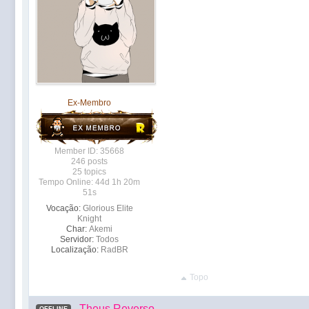
Ex-Membro
Member ID: 35668
246 posts
25 topics
Tempo Online: 44d 1h 20m
51s
Vocação:
Glorious Elite
Knight
Char:
Akemi
Servidor:
Todos
Localização:
RadBR
Topo
Theus Reverso