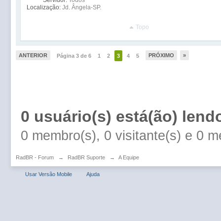
Localização:
Jd. Ângela-SP.
Topo
ANTERIOR
PRÓXIMO
»
Página 3 de 6
1
2
3
4
5
0 usuário(s) está(ão) lend
0 membro(s), 0 visitante(s) e 0 
RadBR - Forum
→
RadBR Suporte
→
A Equipe
Usar Versão Mobile
Ajuda