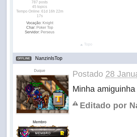
787 posts
45 topics
Tempo Online: 61d 16h 22m
17s
Vocação:
Knight
Char:
Poker Top
Servidor:
Perseus
Topo
NanzinIsTop
OFFLINE
Duque
Postado
28 Janua
Minha amiguinha 
Editado por Na
Membro