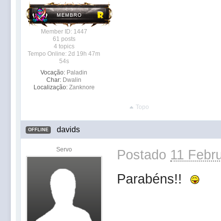
Member ID: 1447
61 posts
4 topics
Tempo Online: 2d 19h 47m
54s
Vocação:
Paladin
Char:
Dwalin
Localização:
Zanknore
Topo
davids
OFFLINE
Servo
Postado
11 Febru
Parabéns!!