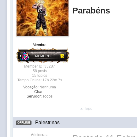
Parabéns
Membro
Member ID: 33287
58 posts
15 topics
Tempo Online: 17h 22m 7s
Vocação:
Nenhuma
Char:
.
Servidor:
Todos
Topo
Palestrinas
OFFLINE
Aristocrata