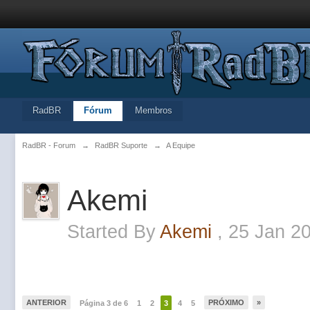
RadBR
Fórum
Membros
RadBR - Forum
→
RadBR Suporte
→
A Equipe
Akemi
Started By
Akemi
,
25 Jan 2
ANTERIOR
PRÓXIMO
»
Página 3 de 6
1
2
3
4
5