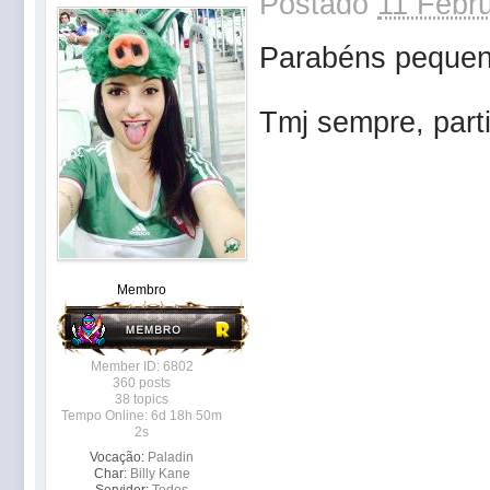
Postado
11 Febru
Parabéns pequen
Tmj sempre, part
Membro
Member ID: 6802
360 posts
38 topics
Tempo Online: 6d 18h 50m
2s
Vocação:
Paladin
Char:
Billy Kane
Servidor:
Todos