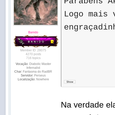
Parabéns A
Logo mais 
engraçadin
Banido
Member ID: 28075
4270 posts
716 topics
Vocação:
Diabolic Master
Infernalist
Char:
Fantasma do RadBR
Servidor:
Perseus
Localização:
Nowhere
Na verdade ela