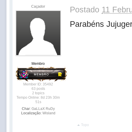
Caçador
Postado
11 Febru
Parabéns Jujuge
Membro
Member ID: 35492
63 posts
2 topics
Tempo Online: 8d 23h 30m
51s
Char:
GaLLaX RuDy
Localização:
Wisland
Topo