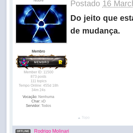
Nobre
Postado
16 Marc
Do jeito que es
de mudança.
Membro
Member ID: 11500
873 posts
111 topics
Tempo Online: 455d 18h
34m 24s
Vocação:
Nenhuma
Char:
xD
Servidor:
Todos
Topo
Rodrigo Molinari
OFFLINE