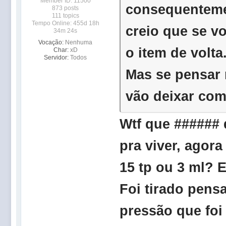
Member ID: 11500
consequentemen
873 posts
111 topics
Tempo Online: 455d 18h
creio que se 
34m 24s
Vocação:
Nenhuma
o item de volta
Char:
xD
Servidor:
Todos
Mas se pensar 
vão deixar co
Wtf que ###### 
pra viver, agora
15 tp ou 3 ml? 
Foi tirado pens
pressão que foi 