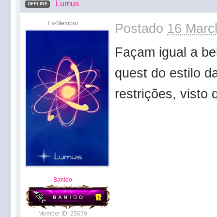
Lumus
OFFLINE
Ex-Membro
Postado
16 Marc
Façam igual a be
quest do estilo
restrições, vist
Banido
Member ID: 25659