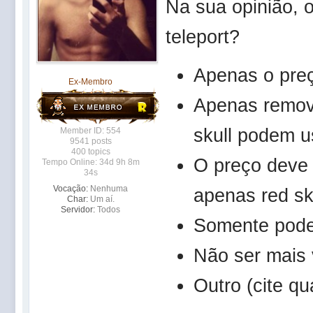
Na sua opinião, 
teleport?
Apenas o pre
Ex-Membro
Apenas remove
skull podem u
Member ID: 554
9541 posts
400 topics
O preço deve 
Tempo Online: 34d 9h 8m
34s
Vocação:
Nenhuma
apenas red sku
Char:
Um aí.
Servidor:
Todos
Somente poder
Não ser mais
Outro (cite qua