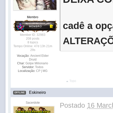
Membro
cadê a opç
Member ID: 32983
ALTERAÇ
208 posts
8 topics
Tempo Online: 47d 13h 21m
29s
Vocação:
Ancient Elder
Druid
Char:
Golpe Milionario
Servidor:
Todos
Localização:
CP | MG
Topo
Eskineiro
OFFLINE
Sacerdote
Postado
16 Marc