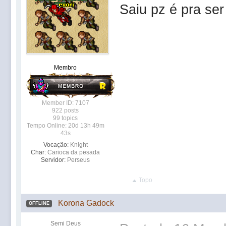
Saiu pz é pra se
Membro
Member ID: 7107
922 posts
99 topics
Tempo Online: 20d 13h 49m
43s
Vocação:
Knight
Char:
Carioca da pesada
Servidor:
Perseus
Topo
Korona Gadock
OFFLINE
Semi Deus