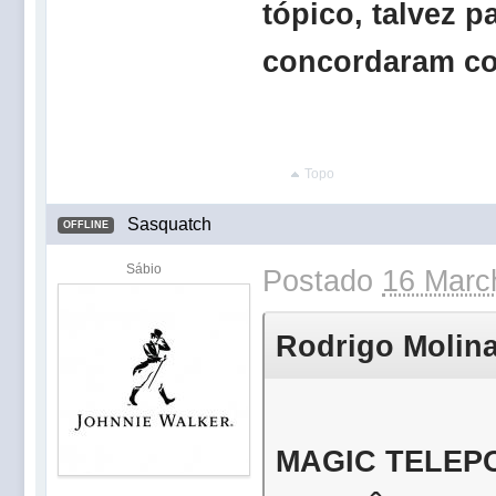
tópico, talvez 
concordaram co
Topo
Sasquatch
OFFLINE
Sábio
Postado
16 Marc
Rodrigo Molinar
MAGIC TELEPOR