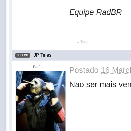
Equipe RadBR
Topo
JP Teles
OFFLINE
Barão
Postado
16 Marc
Nao ser mais ven