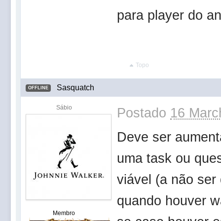
para player do a
Topo
Sasquatch
OFFLINE
Sábio
Postado
16 Marc
Deve ser aumenta
uma task ou ques
viável (a não se
quando houver wa
Membro