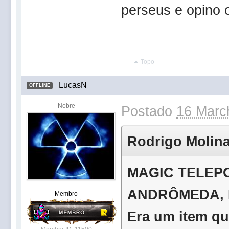
perseus e opino 
Topo
LucasN
OFFLINE
Nobre
Postado
16 Marc
Rodrigo Molinar
MAGIC TELEPOR
ANDRÔMEDA, 
Membro
Era um item qu