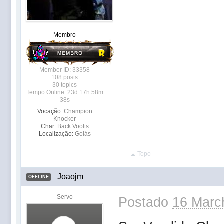
Membro
Member ID: 33358
108 posts
30 topics
Tempo Online: 23d 17h 58m
38s
Vocação:
Champion
Knocker
Char:
Back Voolts
Localização:
Goiás
Topo
Joaojm
OFFLINE
Servo
Postado
16 Marc