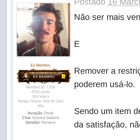
Postado
16 Marc
Não ser mais ve
E
Ex-Membro
Remover a restriç
poderem usá-lo.
Member ID: 7308
4592 posts
304 topics
Tempo Online: 65d 9h 24m
40s
Sendo um item de
Vocação:
Druid
Char:
Korona Gadock
da satisfação, não
Servidor:
Perseus