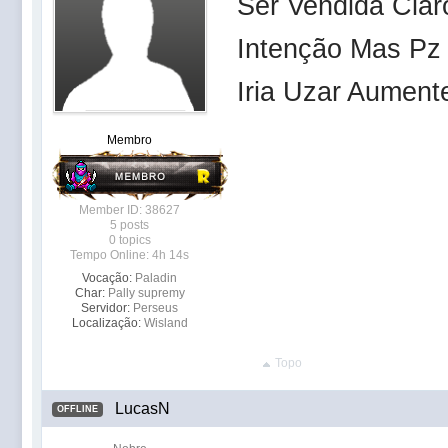
Ser Vendida Cla
Intenção Mas Pz
Iria Uzar Aument
Membro
Member ID: 38627
5 posts
0 topics
Tempo Online: 4h 14s
Vocação:
Paladin
Char:
Pally supremy
Servidor:
Perseus
Localização:
Wisland
Topo
LucasN
OFFLINE