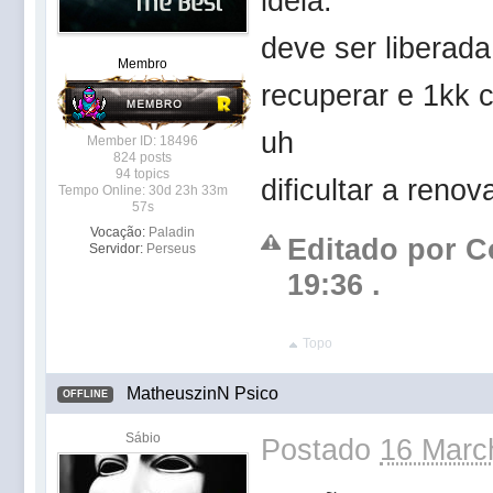
idéia.
deve ser liberada
Membro
recuperar e 1kk 
uh
Member ID: 18496
824 posts
94 topics
dificultar a renov
Tempo Online: 30d 23h 33m
57s
Vocação:
Paladin
Editado por Co
Servidor:
Perseus
19:36 .
Topo
MatheuszinN Psico
OFFLINE
Sábio
Postado
16 Marc