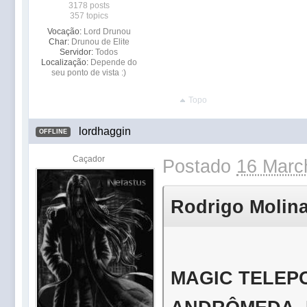
3178 posts
357 topics
Vocação:
Lord Drunou
Char:
Drunou de Elite
Servidor:
Todos
Localização:
Depende do
seu ponto de vista :)
Topo
lordhaggin
OFFLINE
Caçador
Postado
16 Marc
Rodrigo Molinar
MAGIC TELEPOR