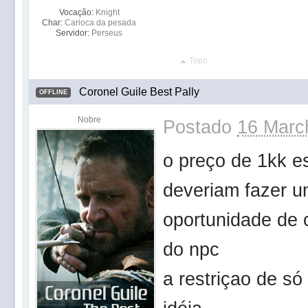
Vocação:
Knight
Char:
Carioca da pesada
Servidor:
Perseus
Topo
Coronel Guile Best Pally
OFFLINE
Nobre
Postado
16 Marc
o preço de 1kk es
deveriam fazer u
oportunidade de 
do npc
a restriçao de só