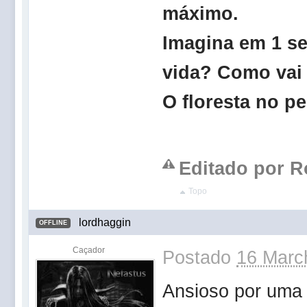
máximo.
Imagina em 1 se
vida? Como v
O floresta no
Editado por Ro
Topo
lordhaggin
OFFLINE
Caçador
Postado
16 Marc
Ansioso por uma 