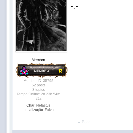
-.-
Membro
Member ID: 35795
52 posts
3 topics
Tempo Online: 2d 23h 54m
21s
Char:
Nefastus
Localização:
Exiva
Topo