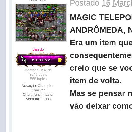
Postado
16 Marc
MAGIC TELEPORT
ANDRÔMEDA, N
Era um item que
Banido
consequentement
creio que se v
Member ID: 4199
3246 posts
item de volta.
568 topics
Vocação:
Champion
Knocker
Mas se pensar n
Char:
Punchmaster
Servidor:
Todos
vão deixar com