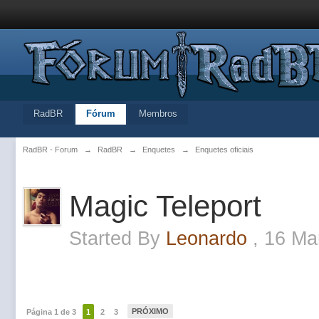
RadBR
Fórum
Membros
RadBR - Forum
→
RadBR
→
Enquetes
→
Enquetes oficiais
Magic Teleport
Started By
Leonardo
,
16 Ma
PRÓXIMO
Página 1 de 3
1
2
3