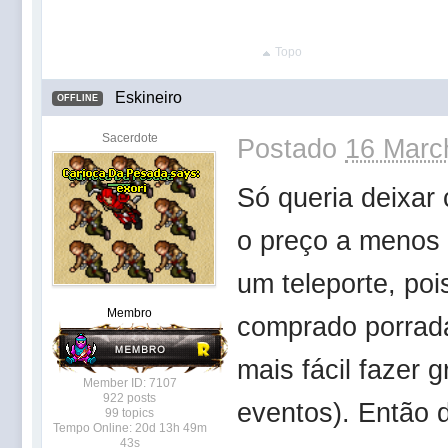
Topo
Eskineiro
OFFLINE
Sacerdote
Postado
16 Marc
Só queria deixar 
o preço a menos 
um teleporte, po
Membro
comprado porrad
mais fácil fazer g
Member ID: 7107
922 posts
eventos). Então 
99 topics
Tempo Online: 20d 13h 49m
43s