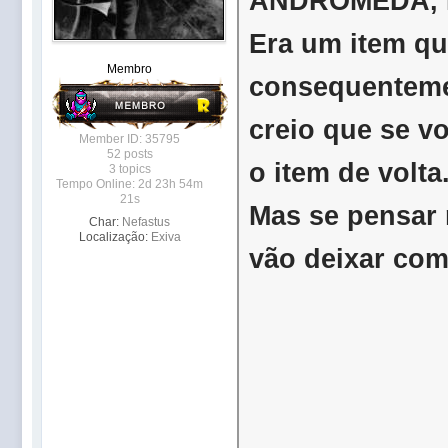
ANDRÔMEDA, 
Era um item qu
Membro
consequentemen
creio que se 
Member ID: 35795
52 posts
o item de volta
3 topics
Tempo Online: 2d 23h 54m
21s
Mas se pensar 
Char:
Nefastus
Localização:
Exiva
vão deixar co