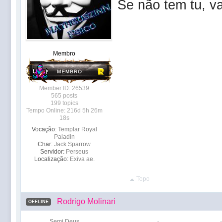
Se não tem tu, va
Membro
Member ID: 26539
565 posts
199 topics
Tempo Online: 216d 5h 26m
18s
Vocação:
Templar Royal
Paladin
Char:
Jack Sparrow
Servidor:
Perseus
Localização:
Exiva ae.
Topo
Rodrigo Molinari
OFFLINE
Semi Deus