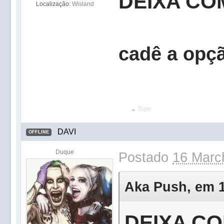
DEIXA CO
Localização:
Wisland
cadê a opç
Topo
DAVI
OFFLINE
Duque
Postado
16 Marc
Aka Push, em 1
DEIXA CO