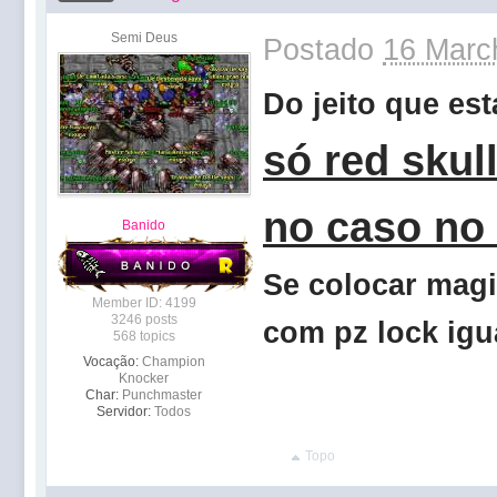
Semi Deus
Postado
16 Marc
Do jeito que est
só red skul
no caso no 
Banido
Se colocar magi
Member ID: 4199
3246 posts
com pz lock igua
568 topics
Vocação:
Champion
Knocker
Char:
Punchmaster
Servidor:
Todos
Topo