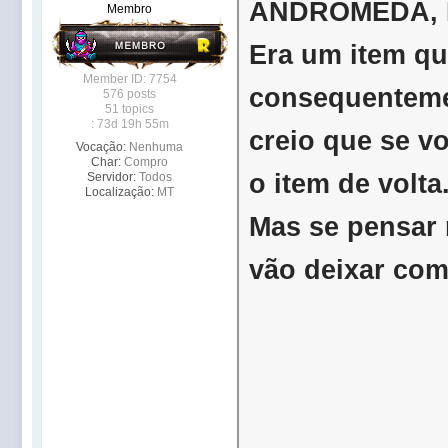
ANDRÔMEDA, 
Membro
Era um item qu
Member ID: 7754
consequentemen
576 posts
51 topics
: 73d 19h 55m
creio que se 
Vocação:
Nenhuma
Char:
Compro
o item de volta
Servidor:
Todos
Localização:
MT
Mas se pensar 
vão deixar co