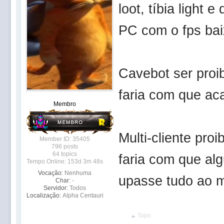
loot, tíbia light
PC com o fps baixo
Cavebot ser proib
faria com que ac
Membro
Multi-cliente pro
Member ID: 35405
796 posts
64 topics
faria com que al
Tempo Online: 153d 3m 48s
Vocação:
Nenhuma
upasse tudo ao 
Char:
-
Servidor:
Todos
Localização:
Alpha Centauri
Topo