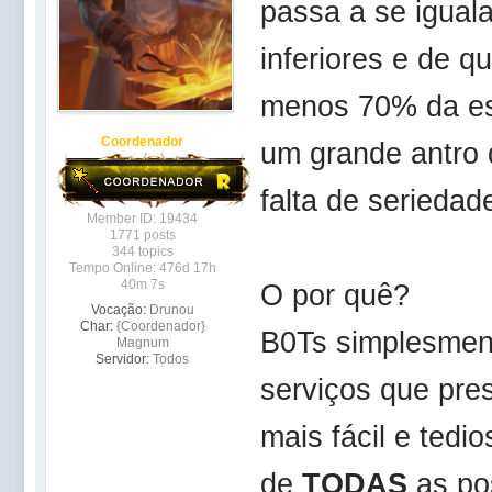
passa a se iguala
inferiores e de q
menos 70% da ess
Coordenador
um grande antro 
falta de seriedad
Member ID: 19434
1771 posts
344 topics
Tempo Online: 476d 17h
40m 7s
O por quê?
Vocação:
Drunou
Char:
{Coordenador}
B0Ts simplesment
Magnum
Servidor:
Todos
serviços que pre
mais fácil e tedi
de
TODAS
as pos