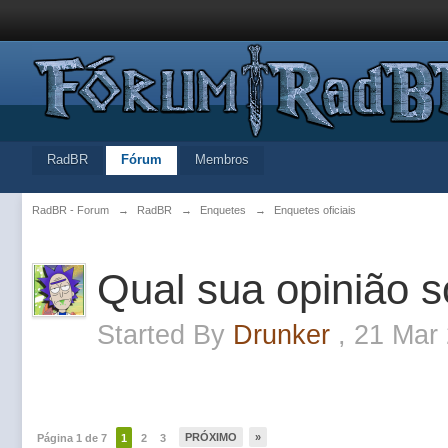
RadBR
Fórum
Membros
RadBR - Forum
→
RadBR
→
Enquetes
→
Enquetes oficiais
Qual sua opinião s
Started By
Drunker
,
21 Mar 
PRÓXIMO
»
Página 1 de 7
1
2
3