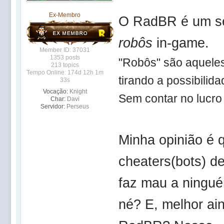
Ex-Membro
O RadBR é um serv
robôs
in-game.
Member ID: 37031
1353 posts
"Robôs" são aquele
213 topics
Tempo Online: 174d 12h 1m
tirando a possibili
33s
Vocação:
Knight
Sem contar no lucro
Char:
Davi
Servidor:
Perseus
Minha opinião é 
cheaters(bots) de
faz mau a ninguém
né? E, melhor ain