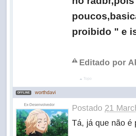
no radbr,pois
poucos,basic
proibido " e 
Editado por Ak
Topo
worthdavi
OFFLINE
Ex-Desenvolvedor
Postado
21 Marc
Tá, já que não é