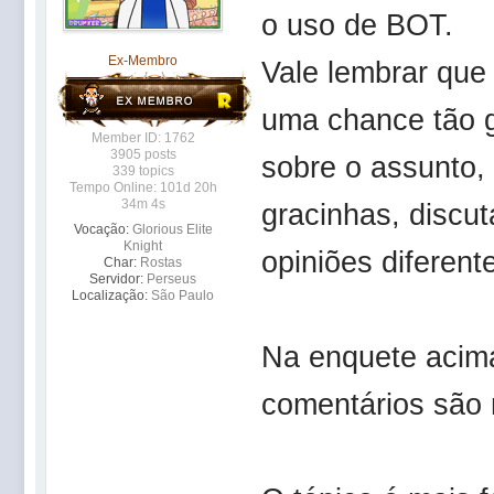
o uso de BOT.
Ex-Membro
Vale lembrar qu
uma chance tão g
Member ID: 1762
3905 posts
sobre o assunto,
339 topics
Tempo Online: 101d 20h
34m 4s
gracinhas, discu
Vocação:
Glorious Elite
Knight
opiniões diferent
Char:
Rostas
Servidor:
Perseus
Localização:
São Paulo
Na enquete acima
comentários são 