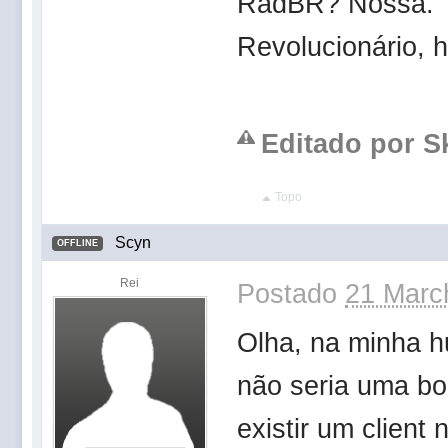
RadBR? Nossa.
Revolucionário, 
Editado por S
Topo
Scyn
OFFLINE
Rei
Postado
21 Marc
Olha, na minha h
não seria uma bo
existir um clien