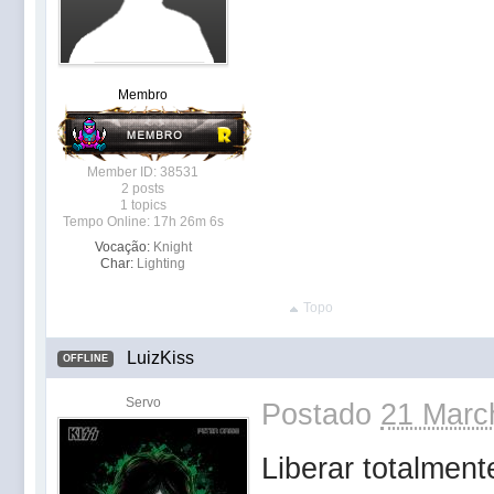
Membro
Member ID: 38531
2 posts
1 topics
Tempo Online: 17h 26m 6s
Vocação:
Knight
Char:
Lighting
Topo
LuizKiss
OFFLINE
Servo
Postado
21 Marc
Liberar totalment