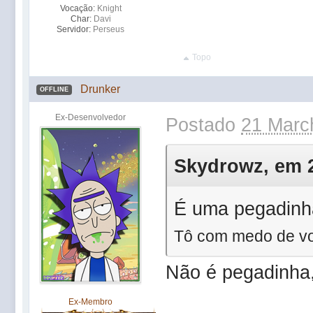
Vocação:
Knight
Char:
Davi
Servidor:
Perseus
Topo
Drunker
OFFLINE
Ex-Desenvolvedor
Postado
21 Marc
Skydrowz, em 2
É uma pegadinh
Tô com medo de 
Não é pegadinha,
Ex-Membro