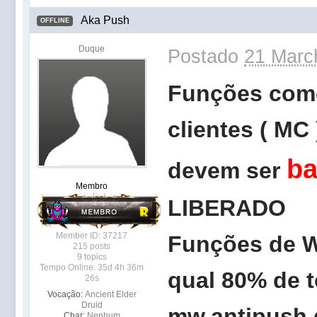
Aka Push
OFFLINE
Duque
Postado
21 Marc
Funções como 
clientes ( MC 
ba
devem ser
Membro
LIBERADO
Member ID: 37217
Funções de W
215 posts
9 topics
Tempo Online: 35d 4h 36m
qual 80% de 
26s
Vocação:
Ancient Elder
Druid
mw,antipush,d
Char:
Nenhum