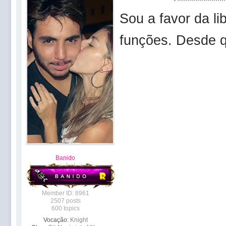
Sou a favor da li
funções. Desde q
Banido
Member ID: 8961
2507 posts
600 topics
Vocação:
Knight