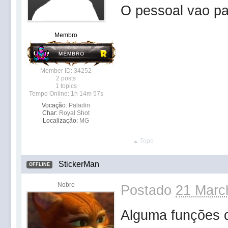
O pessoal vao par
Membro
Member ID: 34252
2 posts
1 topics
Tempo Online: 1h 14m 57s
Vocação:
Paladin
Char:
Royal Shot
Localização:
MG
Topo
StickerMan
OFFLINE
Nobre
Postado
21 Marc
Alguma funções qu