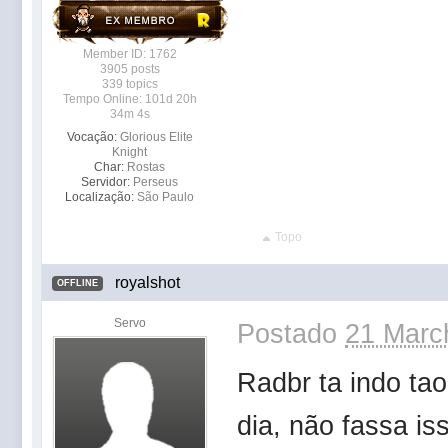
Member ID: 1762
3905 posts
339 topics
Tempo Online: 101d 20h
34m 4s
Vocação:
Glorious Elite
Knight
Char:
Rostas
Servidor:
Perseus
Localização:
São Paulo
Topo
royalshot
OFFLINE
Servo
Postado
21 Marc
Radbr ta indo ta
dia, não fassa is