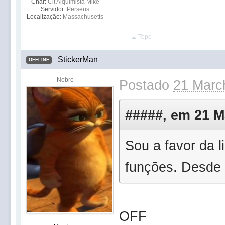
Char:
Cit Alquimista Mike
Servidor:
Perseus
Localização:
Massachusetts
Topo
StickerMan
OFFLINE
Nobre
Postado
21 Marc
#####, em 21 Ma
Sou a favor da l
funções. Desde 
OFF