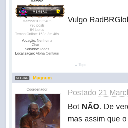
Membro
Vulgo RadBRGlob
Member ID: 35405
796 posts
64 topics
Tempo Online: 153d 3m 48s
Vocação:
Nenhuma
Char:
-
Servidor:
Todos
Localização:
Alpha Centauri
Topo
Magnum
OFFLINE
Coordenador
Postado
21 Marc
Bot
NÃO
. De ver
mas assim que o