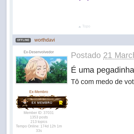
Topo
worthdavi
OFFLINE
Ex-Desenvolvedor
Postado
21 Marc
É uma pegadinh
Tô com medo de v
Ex-Membro
Member ID: 37031
1353 posts
213 topics
Tempo Online: 174d 12h 1m
33s