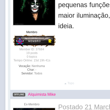
pequenas funções
maior iluminação
ideia.
Membro
Member ID: 37684
19 posts
0 topics
Tempo Online: 15d 19h 41s
Vocação:
Nenhuma
Char:
-
Servidor:
Todos
Topo
Alquimista Mike
OFFLINE
Ex-Membro
Postado
21 Marc