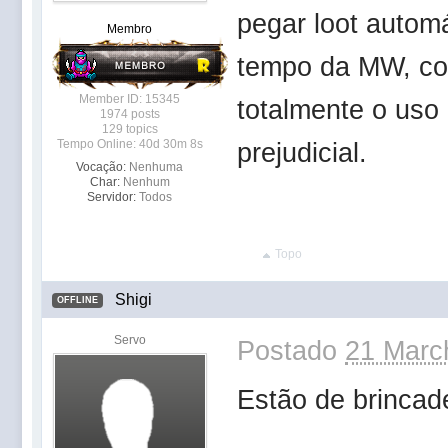
pegar loot autom
Membro
tempo da MW, coi
Member ID: 15345
totalmente o uso
1974 posts
129 topics
Tempo Online: 40d 30m 8s
prejudicial.
Vocação:
Nenhuma
Char:
Nenhum
Servidor:
Todos
Topo
Shigi
OFFLINE
Servo
Postado
21 Marc
Estão de brincad