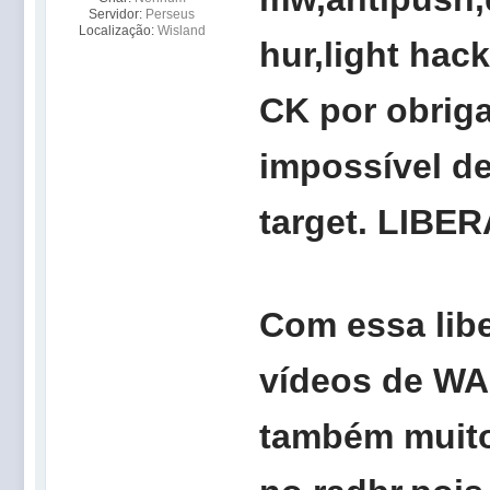
Servidor:
Perseus
Localização:
Wisland
hur,light ha
CK por obrig
impossível de
target. LIBE
Com essa lib
vídeos de WA
também muit