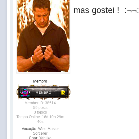
mas gostei ! :¬¬
Membro
Member ID: 38514
59 posts
3 topics
Tempo Online: 16d 10h 29m
40s
Vocação:
Wise Master
Sorcerer
Char:
Yahiiko