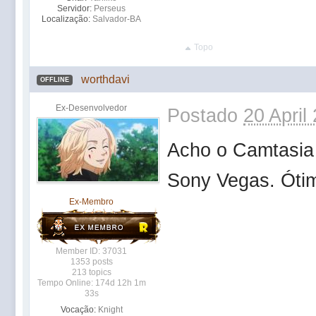
Servidor:
Perseus
Localização:
Salvador-BA
Topo
worthdavi
OFFLINE
Ex-Desenvolvedor
Postado
20 April
Acho o Camtasia 
Sony Vegas. Óti
Ex-Membro
Member ID: 37031
1353 posts
213 topics
Tempo Online: 174d 12h 1m
33s
Vocação:
Knight