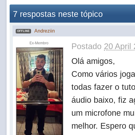
7 respostas neste tópico
Andreziin
OFFLINE
Ex-Membro
Postado
20 April
Olá amigos,
Como vários joga
todas fazer o tu
áudio baixo, fiz
um microfone mui
melhor. Espero q