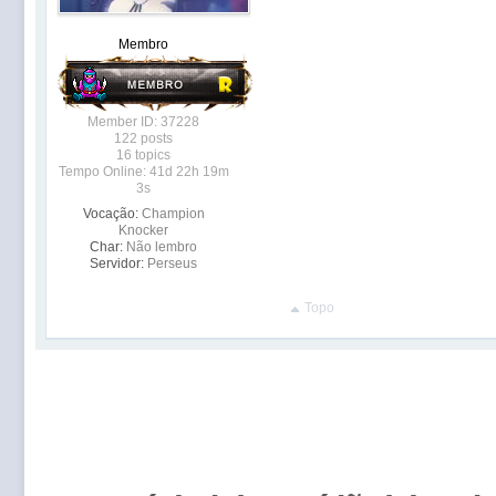
Membro
Member ID: 37228
122 posts
16 topics
Tempo Online: 41d 22h 19m
3s
Vocação:
Champion
Knocker
Char:
Não lembro
Servidor:
Perseus
Topo