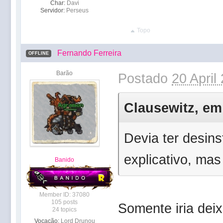
Char:
Davi
Servidor:
Perseus
Topo
Fernando Ferreira
OFFLINE
Barão
Postado
20 April
Clausewitz, em 
Devia ter desins
explicativo, mas
Banido
Member ID: 37080
105 posts
Somente iria deix
24 topics
Vocação:
Lord Drunou