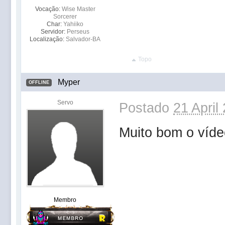
Vocação:
Wise Master
Sorcerer
Char:
Yahiiko
Servidor:
Perseus
Localização:
Salvador-BA
Topo
Myper
OFFLINE
Servo
Postado
21 April
Muito bom o vídeo
Membro