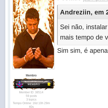
Andreziin, em 2
Sei não, instala
mais tempo de 
Sim sim, é apena
Membro
Member ID: 38514
59 posts
3 topics
Tempo Online: 16d 10h 29m
40s