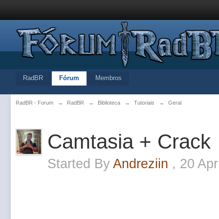
RadBR
Fórum
Membros
RadBR - Forum
→
RadBR
→
Biblioteca
→
Tutoriais
→
Geral
Camtasia + Crack
Started By
Andreziin
,
20 Apr