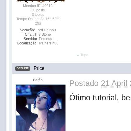
Member ID: 40010
30 posts
3 topics
Tempo Online: 2d 15h 52m
29s
Vocação:
Lord Drunou
Char:
The Stone
Servidor:
Perseus
Localização:
Trainers hu3
Topo
Price
OFFLINE
Barão
Postado
21 April
Ótimo tutorial, 