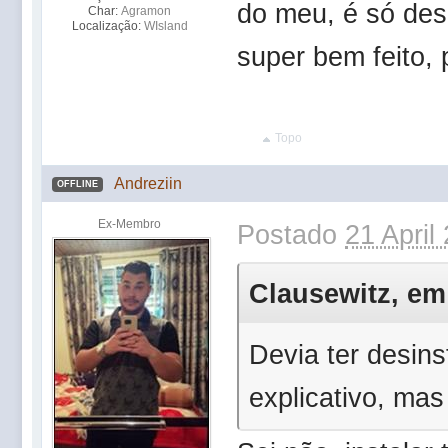
do meu, é só desi
Char:
Agramon
Localização:
WIsland
super bem feito,
Topo
Andreziin
OFFLINE
Ex-Membro
Postado
21 April
Clausewitz, em 
Devia ter desins
explicativo, mas