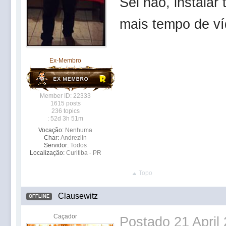
Sei não, instalar
mais tempo de v
Ex-Membro
Member ID: 22333
1615 posts
236 topics
: 52d 3h 51m
Vocação:
Nenhuma
Char:
Andreziin
Servidor:
Todos
Localização:
Curitiba - PR
Topo
Clausewitz
OFFLINE
Caçador
Postado
21 April