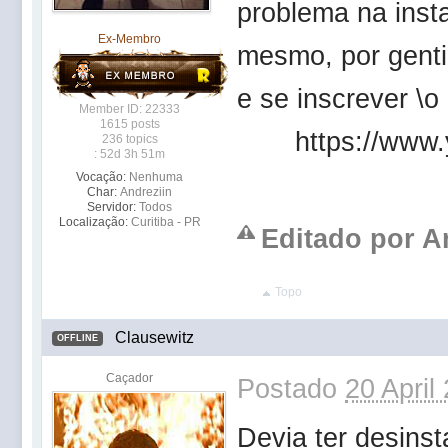
problema na inst
Ex-Membro
mesmo, por genti
e se inscrever \o
Member ID: 22333
1615 posts
https://ww
236 topics
: 52d 3h 51m
Vocação:
Nenhuma
Char:
Andreziin
Servidor:
Todos
Localização:
Curitiba - PR
Editado por An
Topo
Clausewitz
OFFLINE
Caçador
Postado
20 April
Devia ter desinst