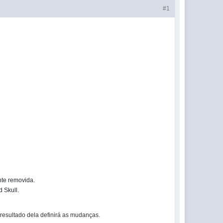
#1
ente removida.
d Skull.
resultado dela definirá as mudanças.