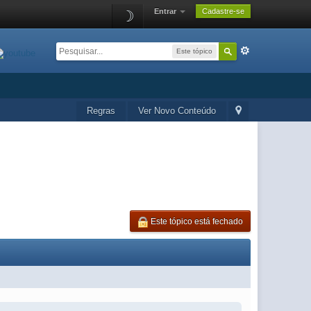
Entrar
Cadastre-se
☽
Este tópico
Regras
Ver Novo Conteúdo
Este tópico está fechado