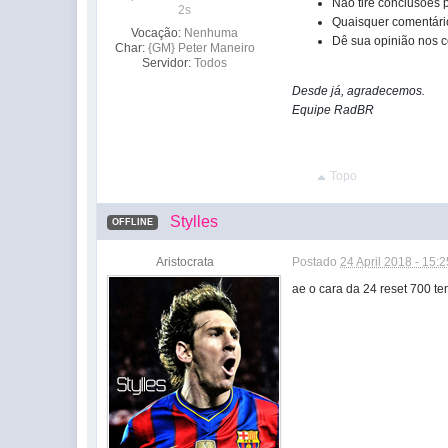
Não tire conclusões 
2s
Quaisquer comentário
Vocação:
Nenhuma
Dê sua opinião nos c
Char:
{GM} Peter Maneiro
Servidor:
Todos
Desde já, agradecemos.
Equipe RadBR
Topo
Stylles
OFFLINE
Aristocrata
Postado
24 April 2018 - 15:2
ae o cara da 24 reset 700 te