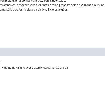
precipitadas e responda a enquete com sinceridade.
s ofensivos, desnecessários, ou fora do tema proposto serão excluídos e o usuário
omentários de forma clara e objetiva. Evite os
textões
.
5
m vida de de 48 qnd tiver 50 tem vida de 85 ae é foda