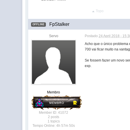
Topo
FpStalker
OFFLINE
Servo
Postado
24 April 2018 - 15:3
Acho que o único problema é 
700 vai ficar muito na vantag
Se fossem fazer um novo serv
exp.
Membro
Member ID: 41072
2 posts
1 topics
Tempo Online: 4h 57m 50s