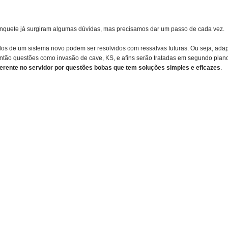
quete já surgiram algumas dúvidas, mas precisamos dar um passo de cada vez.
s de um sistema novo podem ser resolvidos com ressalvas futuras. Ou seja, adapt
então questões como invasão de cave, KS, e afins serão tratadas em segundo plano
iferente no servidor por questões bobas que tem soluções simples e eficazes
.