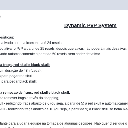
9
Dynamic PvP System
rísticas:
ativado automaticamente até 24 resets.
do ativar o PvP a partir de 25 resets; depois que ativar, não poderá mais desativar.
vado automaticamente a partir de 50 resets, sem poder desativar.
a frags, red skull e black skull:
om duração de 48h (cada);
 para pegar red skull;
 para pegar black skull;
a remoção de frags, red skull e black skull:
do remover frags através do shopping;
ll - reduzindo frags abaixo de 6 (ou seja, a partir de 5) a red skull é automaticam
ull - reduzindo frags abaixo de 10 (ou seja, a partir de 9) a Black skull se torna Re
tante para ajudar a equipe na tomada de algumas decisões. Não quer dizer que o 