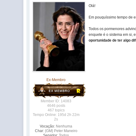
Olá!
Em pouquíssimo tempo de en
Todos os pormenores advindo
enquete é o sistema em si, 
oportunidade de ter algo d
Ex-Membro
Member ID: 14083
4646 posts
467 topics
Tempo Online: 195d 2h 22m
2s
Vocação:
Nenhuma
Char:
{GM} Peter Maneiro
Servidor:
Todos