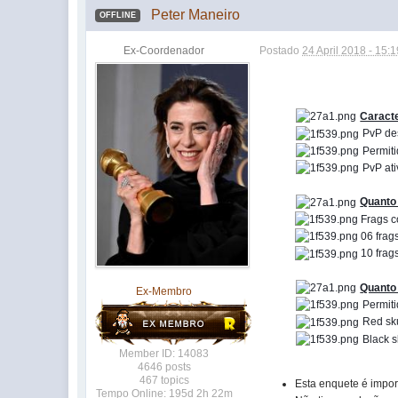
Peter Maneiro
OFFLINE
Ex-Coordenador
Postado
24 April 2018 - 15:1
Caracte
PvP des
Permiti
PvP ati
Quanto 
Frags c
06 frags
10 frags
Quanto 
Ex-Membro
Permiti
Red sku
Black sk
Member ID: 14083
4646 posts
467 topics
Esta enquete é impor
Tempo Online: 195d 2h 22m