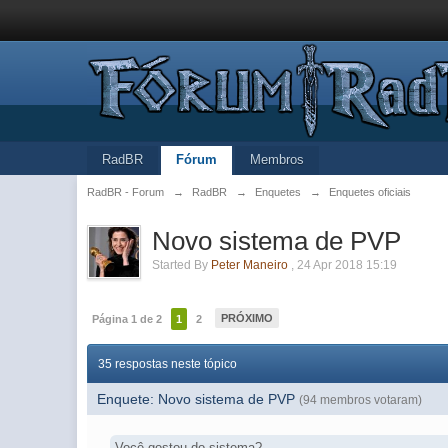
RadBR
Fórum
Membros
RadBR - Forum
→
RadBR
→
Enquetes
→
Enquetes oficiais
Novo sistema de PVP
Started By
Peter Maneiro
,
24 Apr 2018 15:19
PRÓXIMO
Página 1 de 2
1
2
35 respostas neste tópico
Enquete: Novo sistema de PVP
(94 membros votaram)
Você gostou do sistema?