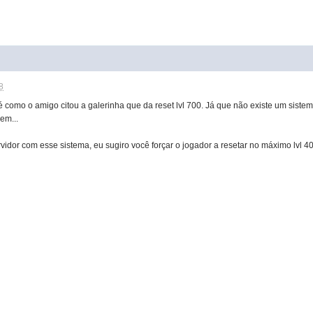
8
como o amigo citou a galerinha que da reset lvl 700. Já que não existe um sistema
em...
idor com esse sistema, eu sugiro você forçar o jogador a resetar no máximo lvl 40