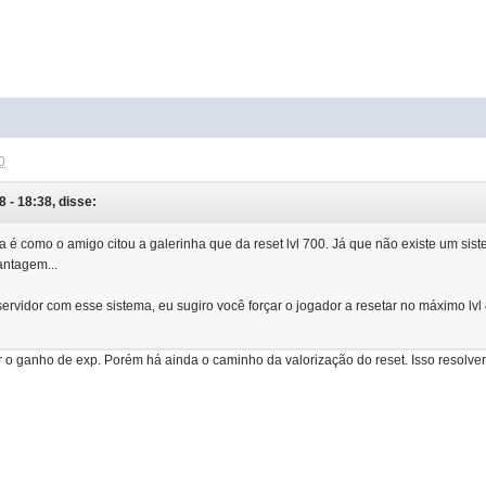
0
 - 18:38, disse:
 é como o amigo citou a galerinha que da reset lvl 700. Já que não existe um sist
vantagem...
rvidor com esse sistema, eu sugiro você forçar o jogador a resetar no máximo lvl 
ar o ganho de exp. Porém há ainda o caminho da valorização do reset. Isso resolve