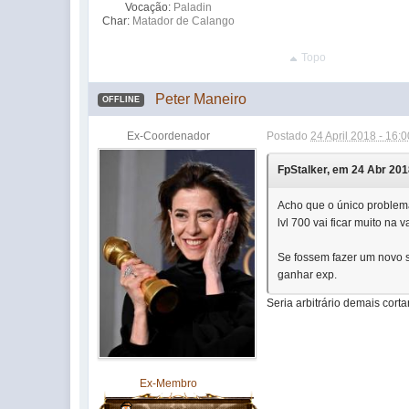
Vocação:
Paladin
Char:
Matador de Calango
Topo
Peter Maneiro
OFFLINE
Ex-Coordenador
Postado
24 April 2018 - 16:0
FpStalker, em 24 Abr 2018
Acho que o único problema
lvl 700 vai ficar muito na 
Se fossem fazer um novo se
ganhar exp.
Seria arbitrário demais cort
Ex-Membro