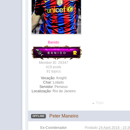
Banido
Member ID: 29347
419 posts
91 topics
Vocação:
Knight
Char:
Lotado
Servidor:
Perseus
Localização:
Rio de Janeiro
Topo
Peter Maneiro
OFFLINE
Ex-Coordenador
Postado
24 April 2018 - 15:3