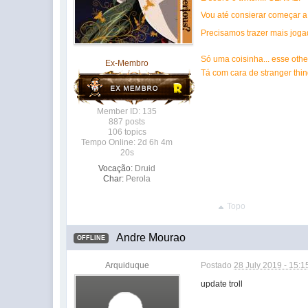
Vou até consierar começar a
Precisamos trazer mais jog
Só uma coisinha... esse oth
Ex-Membro
Tá com cara de stranger thin
Member ID: 135
887 posts
106 topics
Tempo Online: 2d 6h 4m
20s
Vocação:
Druid
Char:
Perola
Topo
Andre Mourao
OFFLINE
Arquiduque
Postado
28 July 2019 - 15:1
update troll