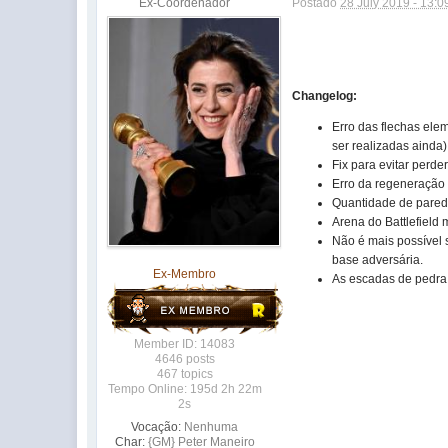
Ex-Coordenador
Postado
28 July 2019 - 13:0
Changelog:
Erro das flechas ele
ser realizadas ainda)
Fix para evitar perde
Erro da regeneração
Quantidade de parede
Arena do Battlefield 
Não é mais possível 
base adversária.
Ex-Membro
As escadas de pedra
Member ID: 14083
4646 posts
467 topics
Tempo Online: 195d 2h 22m
2s
Vocação:
Nenhuma
Char:
{GM} Peter Maneiro