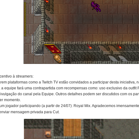
entivo à streamers:
rem plataformas como a Twitch TV estão convidados a participar desta iniciativa, 
, a equipe fará uma contrapartida com recompensas como: uso exclusivo da outfit R
divulgação do canal pela Equipe. Outros detalhes podem ser discutidos com os pa
uer momento.
um jogador participando (a partir de 24/07): Royal Mix. Agradecemos imensamen
enviar mensagem privada para Cut.