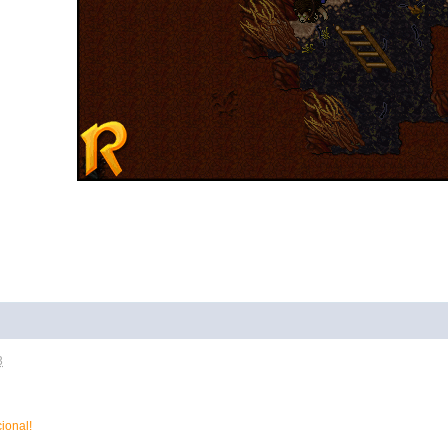
3
ional!