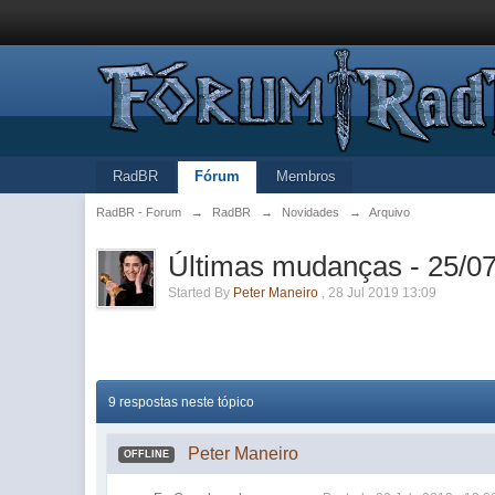
RadBR
Fórum
Membros
RadBR - Forum
→
RadBR
→
Novidades
→
Arquivo
Últimas mudanças - 25/07
Started By
Peter Maneiro
,
28 Jul 2019 13:09
9 respostas neste tópico
Peter Maneiro
OFFLINE