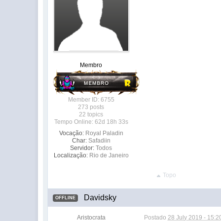
Membro
Member ID: 6755
273 posts
22 topics
Tempo Online: 62d 18h 33s
Vocação:
Royal Paladin
Char:
Safadiin
Servidor:
Todos
Localização:
Rio de Janeiro
Topo
Davidsky
OFFLINE
Aristocrata
Postado
28 July 2019 - 15:2