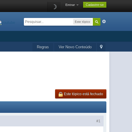
Entrar
Cadastre-se
☽
Este tópico
Regras
Ver Novo Conteúdo
Este tópico está fechado
#1