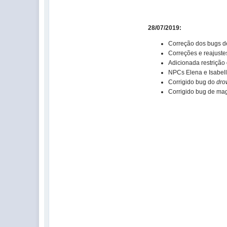
28/07/2019:
Correção dos bugs de
Correções e reajustes
Adicionada restrição
NPCs Elena e Isabell
Corrigido bug do
dro
Corrigido bug de ma