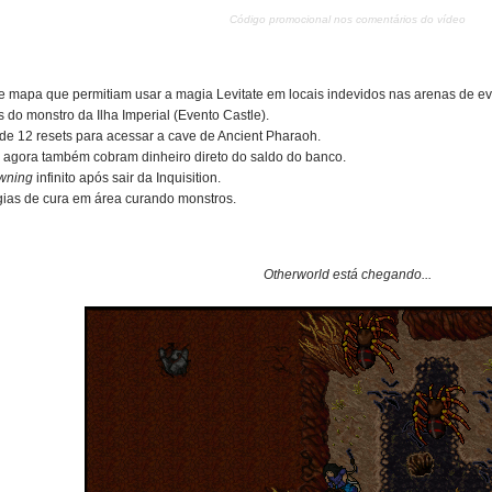
Código promocional nos comentários do vídeo
 mapa que permitiam usar a magia Levitate em locais indevidos nas arenas de eve
 do monstro da Ilha Imperial (Evento Castle).
 de 12 resets para acessar a cave de Ancient Pharaoh.
 agora também cobram dinheiro direto do saldo do banco.
wning
infinito após sair da Inquisition.
gias de cura em área curando monstros.
Otherworld está chegando...