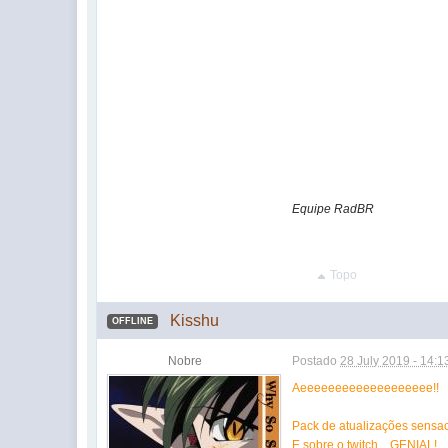
Equipe RadBR
Topo
Kisshu
OFFLINE
Nobre
Postado
28 July 2019 - 14:1
Aeeeeeeeeeeeeeeeeeee!!
Pack de atualizações sensac
E sobre o twitch... GENIAL!