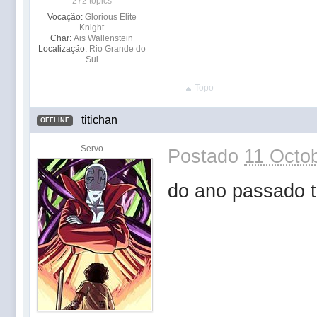
272 topics
Vocação:
Glorious Elite
Knight
Char:
Ais Wallenstein
Localização:
Rio Grande do
Sul
Topo
titichan
OFFLINE
Servo
Postado
11 Octob
do ano passado 