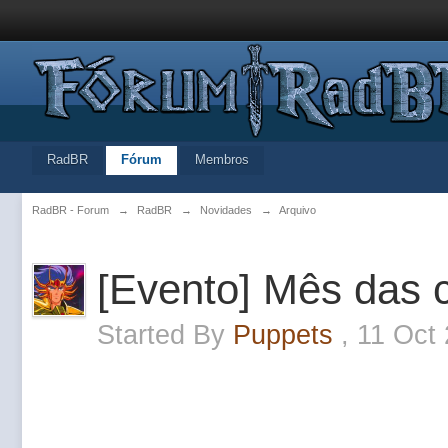
RadBR
Fórum
Membros
RadBR - Forum
→
RadBR
→
Novidades
→
Arquivo
[Evento] Mês das 
Started By
Puppets
,
11 Oct