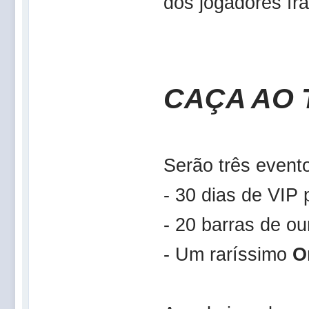
dos jogadores fr
CAÇA AO
Serão três event
- 30 dias de VIP 
- 20 barras de ou
- Um raríssimo
O