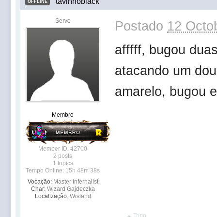
tavinhoblack
OFFLINE
Servo
Postado
12 Octob
afffff, bugou du
atacando um dour
amarelo, bugou e
Membro
Member ID: 42700
2 posts
1 topics
Tempo Online: 15h 48m 38s
Vocação:
Master Infernalist
Char:
Wizard Gajdeczka
Localização:
Wisland
Topo