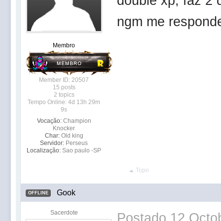
double xp, faz 2 
ngm me respond
Membro
Member ID: 20507
15 posts
2 topics
Tempo Online: 4d 13h 29m
9s
Vocação:
Champion
Knocker
Char:
Old king
Servidor:
Perseus
Localização:
Sao paulo -SP
Topo
Gook
OFFLINE
Sacerdote
Postado
12 Octob