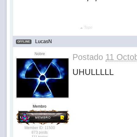
Topo
LucasN
OFFLINE
Nobre
Postado
11 Octob
UHULLLLL
Membro
Member ID: 11500
873 posts