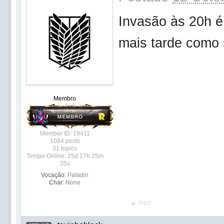
Invasão às 20h é
mais tarde como
Membro
Member ID: 19411
1084 posts
31 topics
Tempo Online: 25d 17h 25m
35s
Vocação:
Paladin
Char:
None
Topo