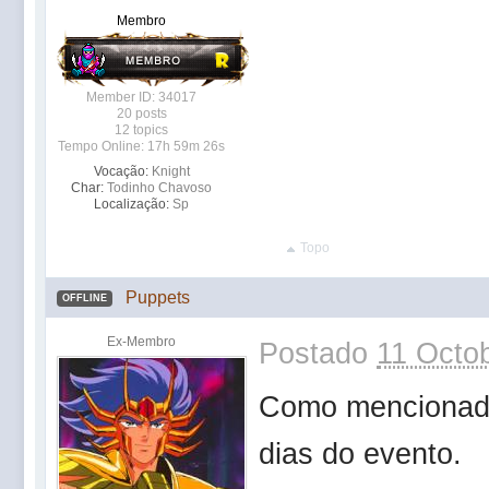
Membro
Member ID: 34017
20 posts
12 topics
Tempo Online: 17h 59m 26s
Vocação:
Knight
Char:
Todinho Chavoso
Localização:
Sp
Topo
Puppets
OFFLINE
Ex-Membro
Postado
11 Octob
Como mencionado
dias do evento.