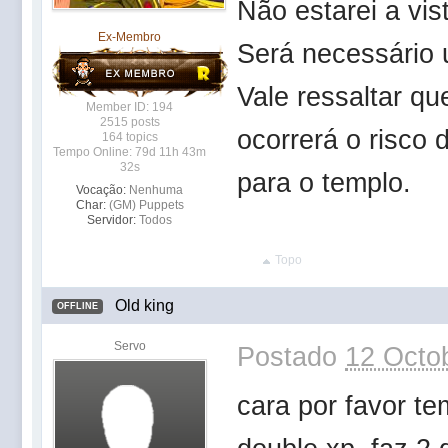
Não estarei a vis
Ex-Membro
Será necessário 
Vale ressaltar qu
Member ID: 194
2515 posts
ocorrerá o risco 
164 topics
Tempo Online: 79d 11h 43m
32s
para o templo.
Vocação:
Nenhuma
Char:
(GM) Puppets
Servidor:
Todos
Topo
Old king
OFFLINE
Servo
Postado
12 Octob
cara por favor te