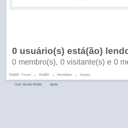
0 usuário(s) está(ão) lend
0 membro(s), 0 visitante(s) e 0 
RadBR - Forum
→
RadBR
→
Novidades
→
Arquivo
Usar Versão Mobile
Ajuda