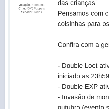
das crianças!
Vocação:
Nenhuma
Char:
(GM) Puppets
Pensamos com ca
Servidor:
Todos
coisinhas para o
Confira com a g
- Double Loot ati
iniciado as 23h59
- Double EXP ati
- Invasão de mon
outubro (evento s