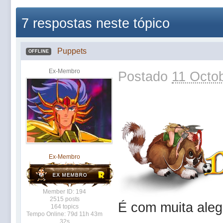
7 respostas neste tópico
Puppets
OFFLINE
Ex-Membro
Postado
11 Octob
Ex-Membro
Member ID: 194
2515 posts
É com muita aleg
164 topics
Tempo Online: 79d 11h 43m
32s