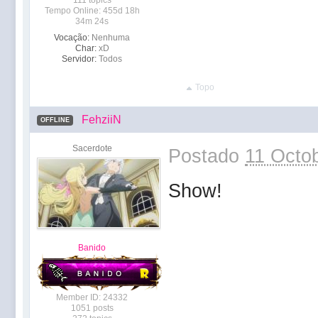
111 topics
Tempo Online: 455d 18h
34m 24s
Vocação:
Nenhuma
Char:
xD
Servidor:
Todos
Topo
FehziiN
OFFLINE
Sacerdote
Postado
11 Octob
Show!
Banido
Member ID: 24332
1051 posts