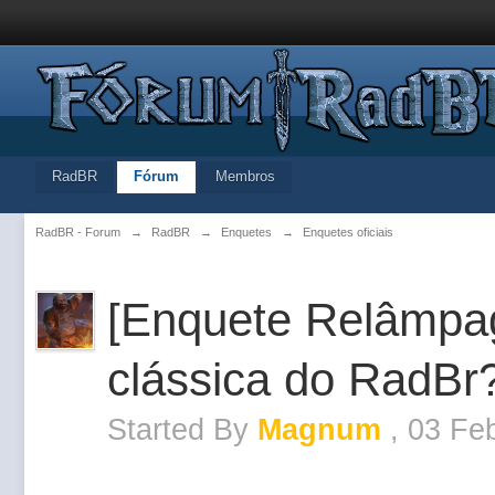
RadBR
Fórum
Membros
RadBR - Forum
→
RadBR
→
Enquetes
→
Enquetes oficiais
[Enquete Relâmpag
clássica do RadBr
Started By
Magnum
,
03 Fe