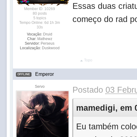
Essas duas criat
Member ID: 10269
80 posts
começo do rad p
5 topics
Tempo Online: 6d 1h 3m
33s
Vocação:
Druid
Char:
Mathewz
Servidor:
Perseus
Localização:
Duskwood
Topo
Emperor
OFFLINE
Servo
Postado
03 Febru
mamedigi, em 0
Eu também coloc