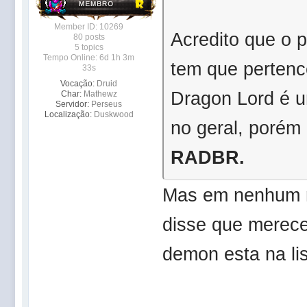
Member ID: 10269
Acredito que o 
80 posts
5 topics
Tempo Online: 6d 1h 3m
tem que perten
33s
Vocação:
Druid
Dragon Lord é um
Char:
Mathewz
Servidor:
Perseus
Localização:
Duskwood
no geral, porém
RADBR.
Mas em nenhum m
disse que merec
demon esta na li