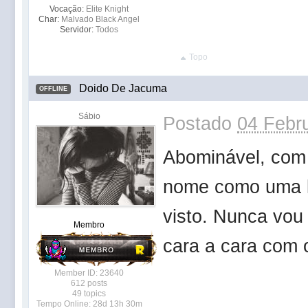
Vocação:
Elite Knight
Char:
Malvado Black Angel
Servidor:
Todos
Topo
Doido De Jacuma
OFFLINE
Sábio
Postado
04 Febru
Abominável, com
nome como uma l
visto. Nunca vou
Membro
cara a cara com o
Member ID: 23640
612 posts
49 topics
Tempo Online: 28d 13h 30m