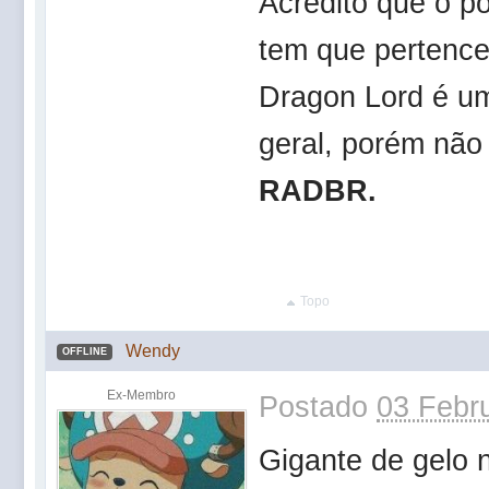
Acredito que o p
tem que pertenc
Dragon Lord é um
geral, porém não
RADBR.
Topo
Wendy
OFFLINE
Ex-Membro
Postado
03 Febru
Gigante de gelo nã