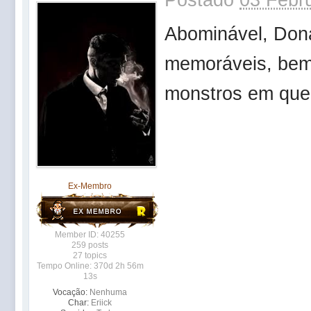
Abominável, Dona
memoráveis, bem 
monstros em que
Ex-Membro
Member ID: 40255
259 posts
27 topics
Tempo Online: 370d 2h 56m
13s
Vocação:
Nenhuma
Char:
Eriick