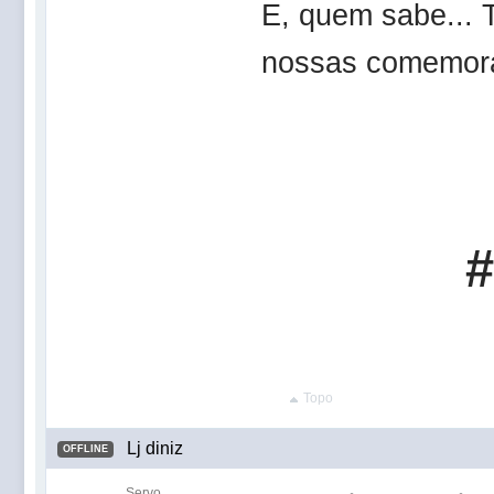
E, quem sabe... 
nossas comemor
#
Topo
Lj diniz
OFFLINE
Servo