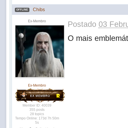
Chibs
OFFLINE
Ex-Membro
Postado
03 Febru
O mais emblemáti
Ex-Membro
Member ID: 40039
355 posts
28 topics
Tempo Online: 173d 7h 50m
5s