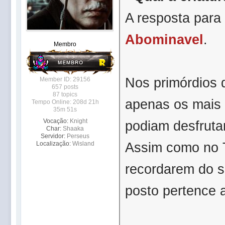
A resposta para
Abominavel
.
Membro
Nos primórdios d
Member ID: 29156
657 posts
87 topics
apenas os mais 
Tempo Online: 208d 21h
35m 51s
Vocação:
Knight
podiam desfrutar
Char:
Shaaka
Servidor:
Perseus
Assim como no T
Localização:
Wisland
recordarem do 
posto pertence 