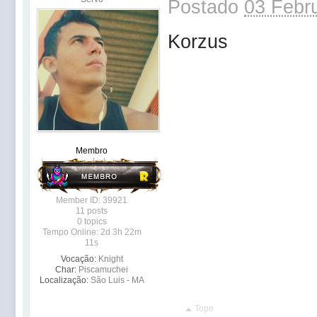
Postado
03 Febru
Korzus
Membro
Member ID: 39921
11 posts
0 topics
Tempo Online: 2d 3h 22m
11s
Vocação:
Knight
Char:
Piscamuchei
Localização:
São Luis - MA
Topo