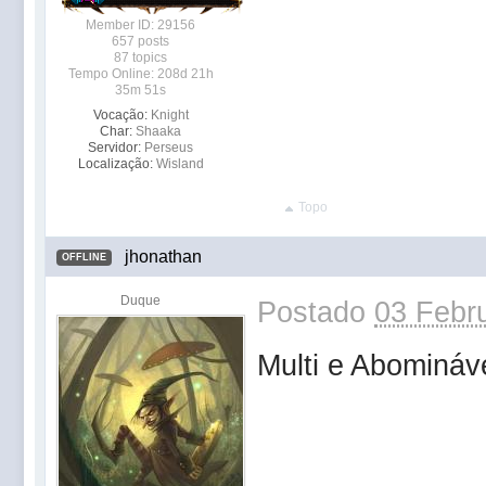
Member ID: 29156
657 posts
87 topics
Tempo Online: 208d 21h
35m 51s
Vocação:
Knight
Char:
Shaaka
Servidor:
Perseus
Localização:
Wisland
Topo
jhonathan
OFFLINE
Duque
Postado
03 Febru
Multi e Abomináve