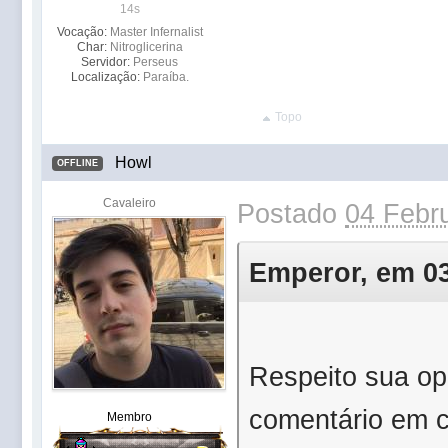
14s
Vocação:
Master Infernalist
Char:
Nitroglicerina
Servidor:
Perseus
Localização:
Paraíba.
Topo
Howl
OFFLINE
Cavaleiro
Postado
04 Febru
Emperor, em 03 
Respeito sua op
comentário em c
Membro