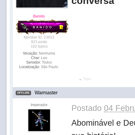
conversa
Banido
Member ID: 23653
923 posts
162 topics
Vocação:
Nenhuma
Char:
Leo
Servidor:
Todos
Localização:
São Paulo.
Topo
Warmaster
OFFLINE
Imperador
Postado
04 Febru
Abominável e De