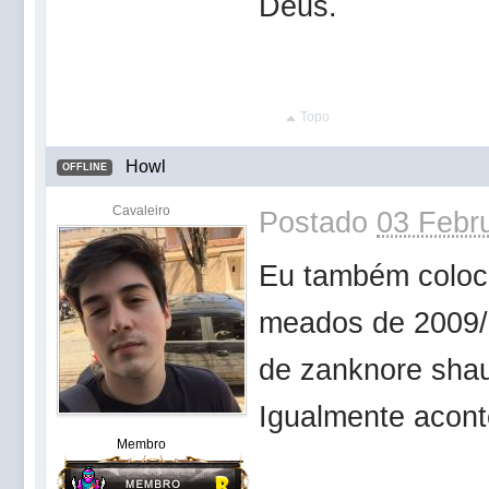
Deus.
Topo
Howl
OFFLINE
Cavaleiro
Postado
03 Febru
Eu também coloca
meados de 2009/1
de zanknore sha
Igualmente acont
Membro