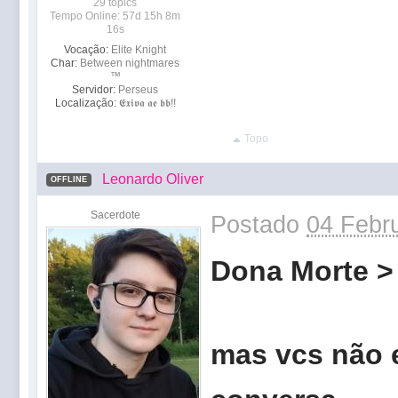
29 topics
Tempo Online: 57d 15h 8m
16s
Vocação:
Elite Knight
Char:
Between nightmares
™
Servidor:
Perseus
Localização:
𝕰𝖝𝖎𝖛𝖆 𝖆𝖊 𝖇𝖇!!
Topo
Leonardo Oliver
OFFLINE
Sacerdote
Postado
04 Febru
Dona Morte >
mas vcs não 