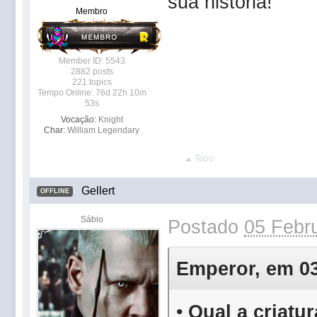
sua história!
Membro
Member ID: 5543
2882 posts
221 topics
Tempo Online: 76d 22h 10m
53s
Vocação:
Knight
Char:
William Legendary
Topo
Gellert
OFFLINE
Sábio
Postado
05 Febru
Emperor, em 03 
•
Qual a criatu