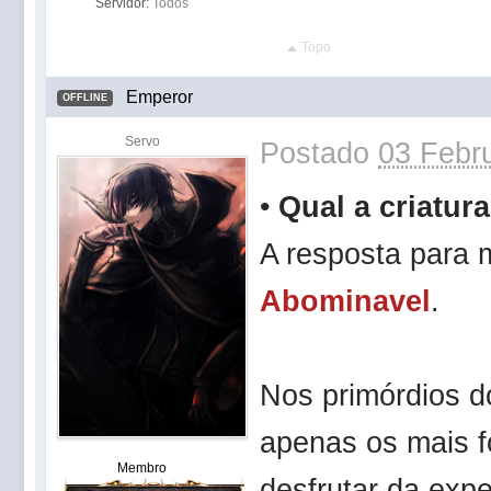
Servidor:
Todos
Topo
Emperor
OFFLINE
Servo
Postado
03 Febru
•
Qual a criatur
A resposta para 
Abominavel
.
Nos primórdios do
apenas os mais f
Membro
desfrutar da expe