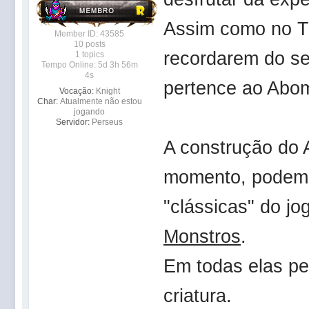
Assim como no Ti
Member ID: 43585
10 posts
recordarem do s
1 topics
Tempo Online: 5d 3h 56m
4s
pertence ao Abom
Vocação:
Knight
Char:
Atualmente não estou
jogando
Servidor:
Perseus
A construção do
momento, podemo
"clássicas" do jo
Monstros
.
Em todas elas p
criatura.