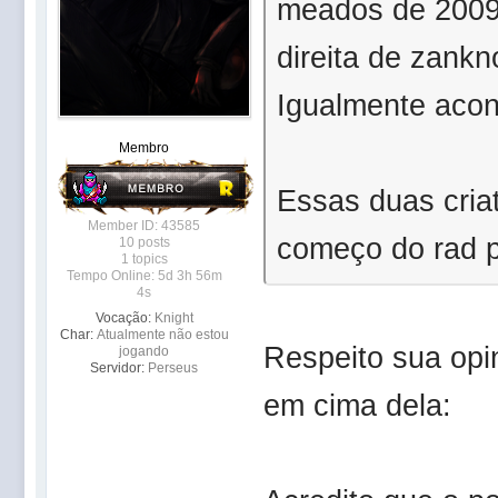
meados de 2009/
direita de zank
Igualmente acon
Membro
Essas duas cria
Member ID: 43585
começo do rad p
10 posts
1 topics
Tempo Online: 5d 3h 56m
4s
Vocação:
Knight
Char:
Atualmente não estou
Respeito sua opi
jogando
Servidor:
Perseus
em cima dela: