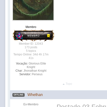
Membro
Member ID: 12043
173 posts
5 topics
Tempo Online: 34d 4h 17m
41s
Vocação:
Glorious Elite
Knight
Char:
Jhonathan Knight
Servidor:
Perseus
Topo
Whethan
OFFLINE
Ex-Membro
Postado
03 Febru