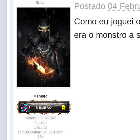
Servo
Postado
04 Febru
Como eu joguei o
era o monstro a s
Membro
Member ID: 42382
2 posts
1 topics
Tempo Online: 3d 21h 29m
16s