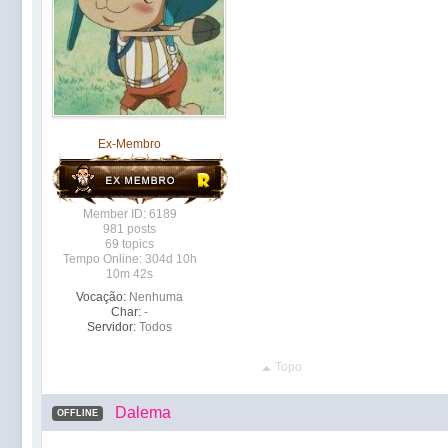
Ex-Membro
Member ID: 6189
981 posts
69 topics
Tempo Online: 304d 10h
10m 42s
Vocação:
Nenhuma
Char:
-
Servidor:
Todos
Topo
Dalema
OFFLINE