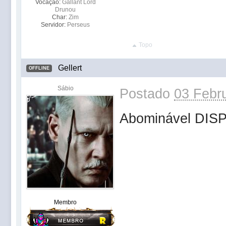
Vocação:
Gallant Lord
Drunou
Char:
Zim
Servidor:
Perseus
Topo
Gellert
OFFLINE
Sábio
Postado
03 Febru
Abominável DI
Membro