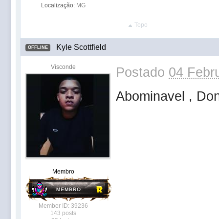
Localização:
MG
Topo
Kyle Scottfield
OFFLINE
Visconde
Postado
04 Febru
Abominavel , Don
Membro
Member ID: 39236
143 posts