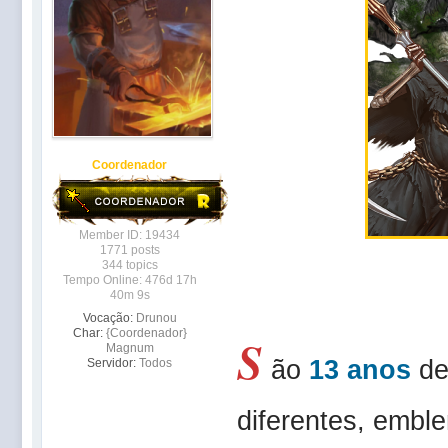
Coordenador
Member ID: 19434
1771 posts
344 topics
Tempo Online: 476d 17h
40m 9s
Vocação:
Drunou
Char:
{Coordenador}
S
Magnum
ão
13 anos
de
Servidor:
Todos
diferentes, embl