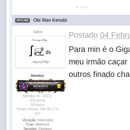
Topo
Obi Wan Kenobi
OFFLINE
Sábio
Postado
04 Febru
Para min é o Gig
meu irmão caçar 
outros finado ch
Membro
Member ID: 16532
610 posts
58 topics
Tempo Online: 39d 9h 17m
42s
Vocação:
Infernalist
Char:
Melhoria
Servidor:
Perseus