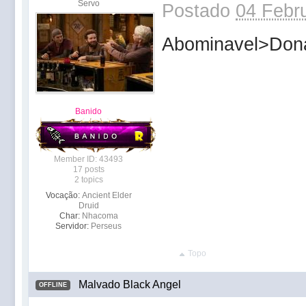
Servo
Postado
04 Febru
Abominavel>Don
Banido
Member ID: 43493
17 posts
2 topics
Vocação:
Ancient Elder
Druid
Char:
Nhacoma
Servidor:
Perseus
Topo
Malvado Black Angel
OFFLINE