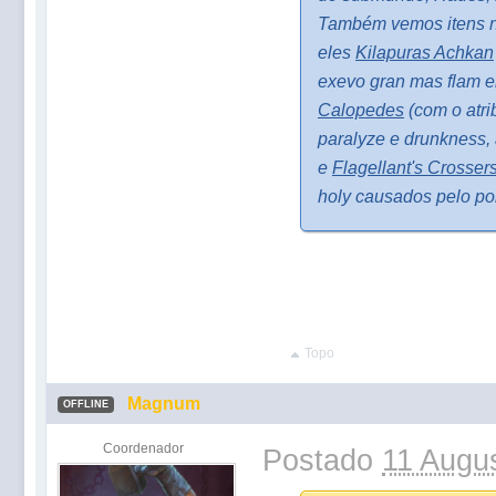
Também vemos itens 
eles
Kilapuras Achkan
exevo gran mas flam e
Calopedes
(com o atri
paralyze e drunkness,
e
Flagellant's Crosser
holy causados pelo po
Topo
Magnum
OFFLINE
Coordenador
Postado
11 Augus