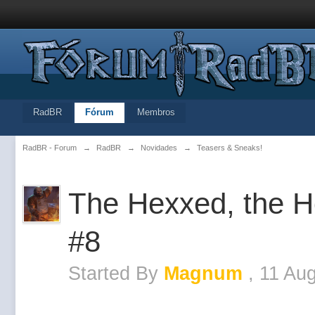
RadBR
Fórum
Membros
RadBR - Forum
→
RadBR
→
Novidades
→
Teasers & Sneaks!
The Hexxed, the Ho
#8
Started By
Magnum
,
11 Au