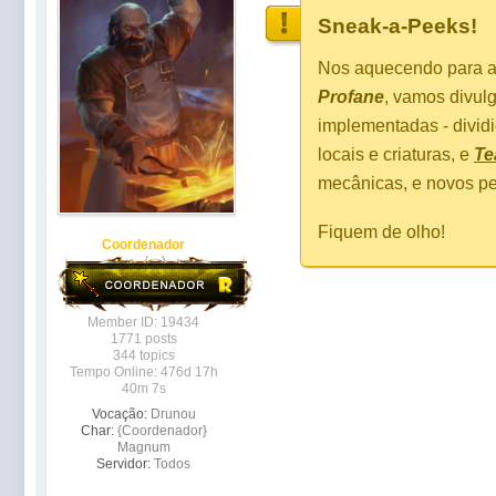
Sneak-a-Peeks!
Nos aquecendo para a
Profane
, vamos divu
implementadas - divi
locais e criaturas, e
Te
mecânicas, e novos pe
Fiquem de olho!
Coordenador
Member ID: 19434
1771 posts
344 topics
Tempo Online: 476d 17h
40m 7s
Vocação:
Drunou
Char:
{Coordenador}
Magnum
Servidor:
Todos