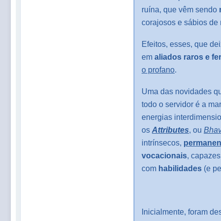
ruína, que vêm sendo
corajosos e sábios de 
Efeitos, esses, que d
em
aliados raros e f
o profano
.
Uma das novidades qu
todo o servidor é a m
energias interdimensio
os
Attributes
, ou
Bhav
intrínsecos,
permanen
vocacionais
, capaze
com
habilidades
(e pe
Inicialmente, foram d