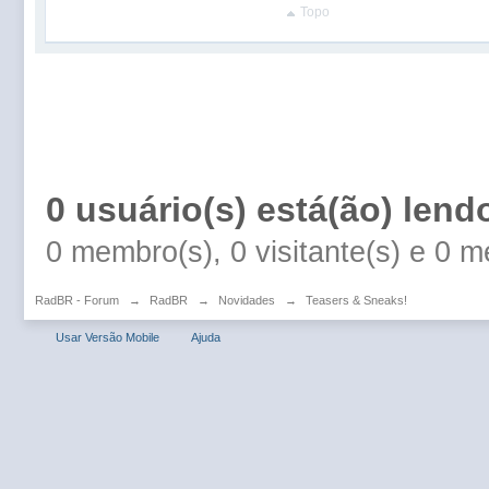
Topo
0 usuário(s) está(ão) lend
0 membro(s), 0 visitante(s) e 0 
RadBR - Forum
→
RadBR
→
Novidades
→
Teasers & Sneaks!
Usar Versão Mobile
Ajuda