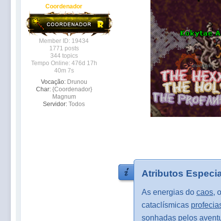
Coordenador
Member ID: 19434
1771 posts
344 topics
Tempo Online: 476d 17h
40m 7s
Vocação:
Drunou
Char:
{Coordenador}
Magnum
Servidor:
Todos
Atributos Especia
As energias do
caos
, 
cataclísmicas
profecia
sonhadas pelos aventur