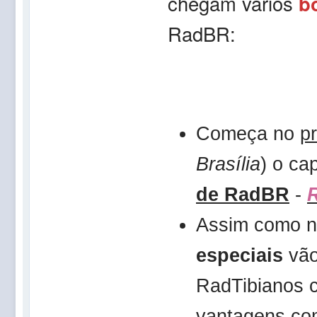
chegam vários
b
RadBR:
Começa no
p
Brasília
) o ca
de RadBR
-
R
Assim como 
especiais
vão
RadTibianos 
vantagens co