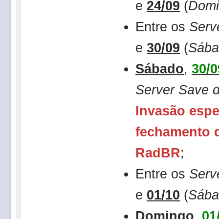
e
24/09
(
Domi
Entre os
Serv
e
30/09
(
Sába
Sábado
,
30/0
Server Save d
Invasão espe
fechamento d
RadBR
;
Entre os
Serv
e
01/10
(
Sába
Domingo
,
01