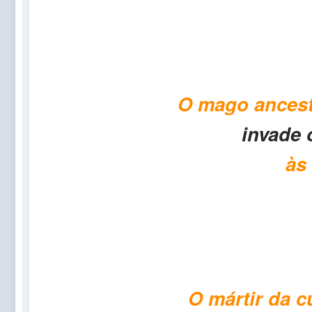
O mago ancest
invade
às
O mártir da c