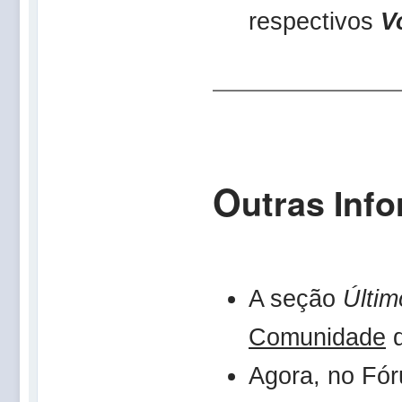
respectivos
V
O
utras Inf
A seção
Últi
Comunidade
d
Agora, no Fór