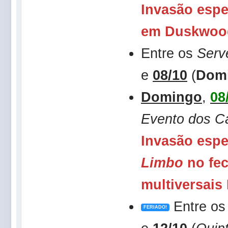
Invasão espe
em Duskwoo
Entre os
Serv
e
08/10
(
Dom
Domingo
,
08
Evento dos C
Invasão espe
Limbo
no fe
multiversai
Entre o
FERIADO!