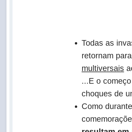
Todas as inv
retornam para
multiversais
a
...E o começ
choques de u
Como durant
comemoraçõ
resultam em 