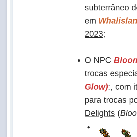
subterrâneo 
em
Whalisla
2023
;
O NPC
Bloo
trocas especi
Glow)
:, com 
para trocas p
Delights
(
Bloo
•