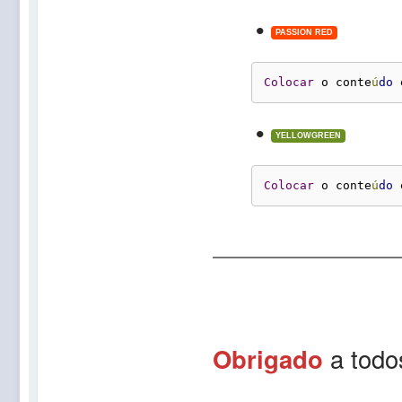
•
PASSION RED
Colocar
 o conte
ú
do
 
•
YELLOWGREEN
Colocar
 o conte
ú
do
 
Obrigado
a todo