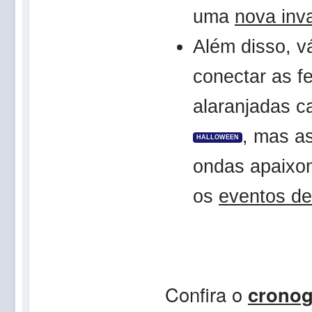
uma
nova inv
Além disso, v
conectar as f
alaranjadas 
, mas a
HALLOWEEN
ondas apaixo
os
eventos de
Confira o
cronog