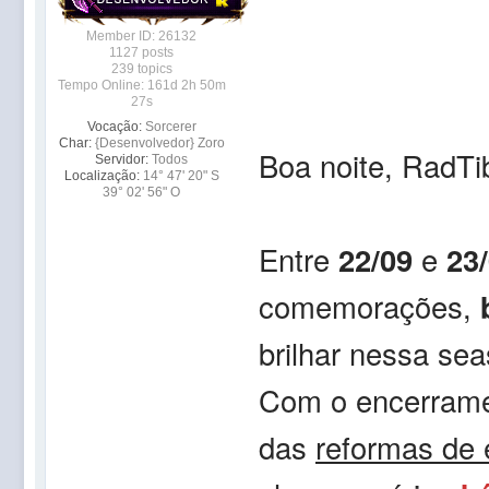
Member ID: 26132
1127 posts
239 topics
Tempo Online: 161d 2h 50m
27s
Vocação:
Sorcerer
Char:
{Desenvolvedor} Zoro
Boa noite, RadTi
Servidor:
Todos
Localização:
14° 47' 20" S
39° 02' 56" O
Entre
22/09
e
23
comemorações,
brilhar nessa se
Com o encerram
das
reformas de 