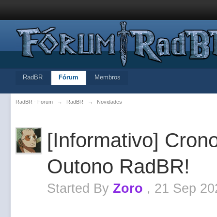
RadBR
Fórum
Membros
RadBR - Forum
→
RadBR
→
Novidades
[Informativo] Cro
Outono RadBR!
Started By
Zoro
,
21 Sep 20