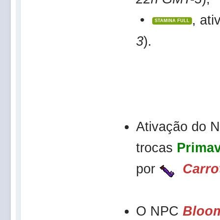
•
, at
STAMINA FULL
3
).
Ativação do
trocas
Primav
por
Carro
O NPC
Bloo