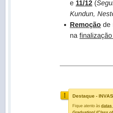
e
11/12
(
Segu
Kundun, Nesto
Remoção
de 
na
finalizaçã
Destaque - INVA
Fique atento às
datas
Graduation! (Class of