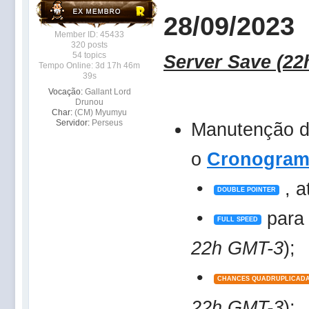
28/09/2023
Member ID: 45433
320 posts
54 topics
Server Save (22
Tempo Online: 3d 17h 46m
39s
Vocação:
Gallant Lord
Drunou
Char:
(CM) Myumyu
Servidor:
Perseus
Manutenção 
o
Cronograma
•
, a
DOUBLE POINTER
•
para 
FULL SPEED
22h GMT-3
);
•
CHANCES QUADRUPLICADA
22h GMT-3
);