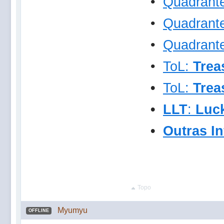
•
Quadrant
•
Quadrant
•
Q
uadrant
•
ToL:
Trea
•
ToL:
Trea
•
LLT
:
Luck
•
Outras I
Topo
Myumyu
OFFLINE