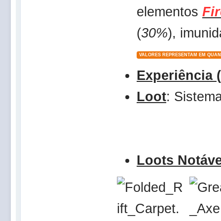
elementos
Fi
(
30%
), imuni
VALORES REPRESENTAM EM QUAN
Experiência 
Loot
: Siste
Loots Notáve