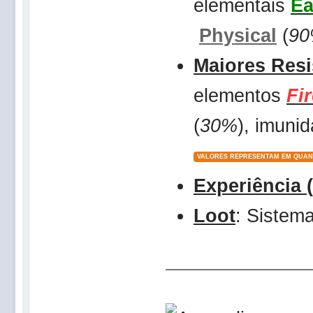
elementais
Ea
Physical
(
9
Maiores Resi
elementos
Fi
(
30%
), imuni
VALORES REPRESENTAM EM QUAN
Experiência 
Loot
: Siste