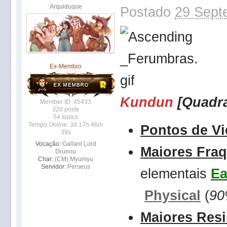
Arquiduque
Postado
29 Sept
Ex-Membro
Kundun
[Quadr
Member ID: 45433
320 posts
54 topics
Tempo Online: 3d 17h 46m
Pontos de Vi
39s
Vocação:
Gallant Lord
Maiores Fra
Drunou
Char:
(CM) Myumyu
Servidor:
Perseus
elementais
Ea
Physical
(
9
Maiores Resi