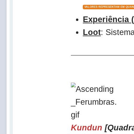
VALORES REPRESENTAM EM QUAN
Experiência 
Loot
: Siste
Kundun
[Quadr