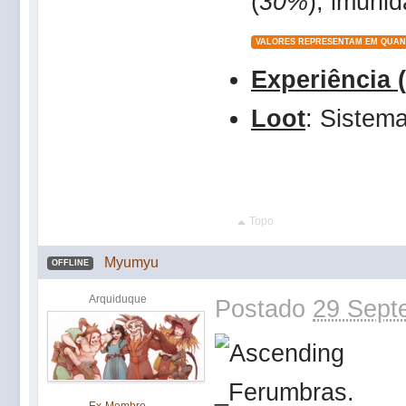
(
30%
), imuni
VALORES REPRESENTAM EM QUAN
Experiência 
Loot
: Siste
Topo
Myumyu
OFFLINE
Arquiduque
Postado
29 Sept
Ex-Membro