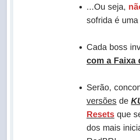
...Ou seja,
nã
sofrida é uma 
Cada boss inv
com a Faixa 
Serão, conco
versões
de
K
Resets
que se
dos mais inic