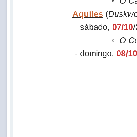
◦
O Ca
Aquiles
(
Duskw
-
sábado
,
07/10
◦
O Có
-
domingo
,
08/1