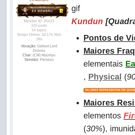
Kundun
[Quadr
Member ID: 45433
320 posts
54 topics
Tempo Online: 3d 17h 46m
Pontos de Vi
39s
Vocação:
Gallant Lord
Maiores Fra
Drunou
Char:
(CM) Myumyu
Servidor:
Perseus
elementais
Ea
,
Physical
(
9
VALORES REPRESENTAM EM QUAN
Maiores Resi
elementos
Fi
(
30%
), imuni