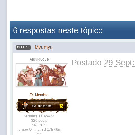
6 respostas neste tópico
Myumyu
OFFLINE
Arquiduque
Postado
29 Sept
Ex-Membro
Member ID: 45433
320 posts
54 topics
Tempo Online: 3d 17h 46m
39s