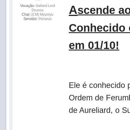
A
Vocação:
Gallant Lord
scende ao
Drunou
Char:
(CM) Myumyu
Servidor:
Perseus
Conhecido
em 01/10!
Ele é conhecido 
Ordem de Ferumb
de Aureliard, o 