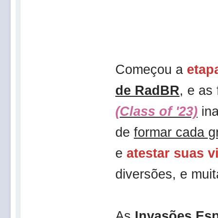
Começou a
etap
de RadBR
, e as
(Class of '23)
in
de
formar cada g
e
atestar suas v
diversões, e muit
As
Invasões Esp