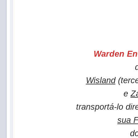
Warden En
Wisland
(terc
e
Z
transportá-lo di
sua F
d