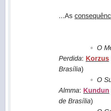
...As
consequênc
◦
O Me
Perdida
:
Korzus
Brasília
)
◦
O Su
Almma
:
Kundun
de Brasília
)