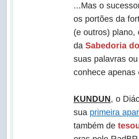
...Mas o sucesso
os portões da fo
(e outros) plano,
da
Sabedoria do
suas palavras o
conhece apenas o
KUNDUN
, o Di
sua
primeira apa
também de
tesou
eras pelo RadBR 