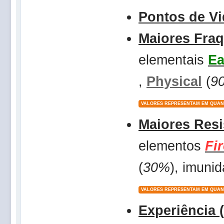
Pontos de Vi
Maiores Fra
elementais
Ea
,
Physical
(
9
VALORES REPRESENTAM EM QUAN
Maiores Resi
elementos
Fi
(
30%
), imuni
VALORES REPRESENTAM EM QUAN
Experiência 