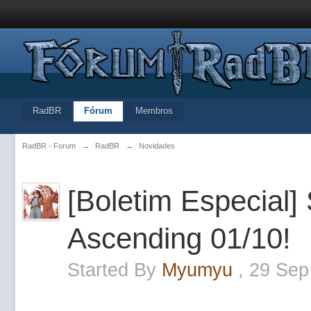
RadBR
Fórum
Membros
RadBR - Forum
→
RadBR
→
Novidades
[Boletim Especial
Ascending 01/10!
Started By
Myumyu
,
29 Sep