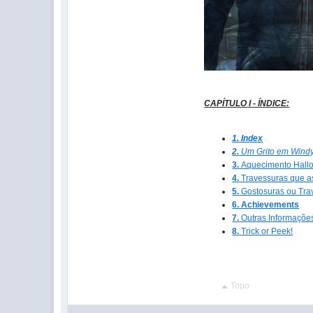
CAPÍTULO I - ÍNDICE:
1. Index
2.
Um Grito em Wind
3.
Aquecimento Hall
4.
Travessuras que a
5.
Gostosuras ou Tra
6. Achievements
7.
Outras Informaçõe
8.
Trick or Peek!
Topo