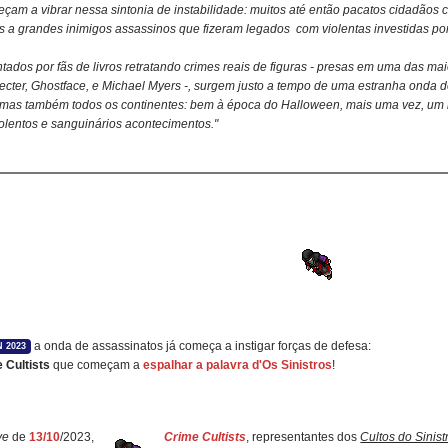
eçam a vibrar nessa sintonia de instabilidade: muitos até então pacatos cidadãos
mas a grandes inimigos assassinos que fizeram legados com violentas investidas p
ntados por fãs de livros retratando crimes reais de figuras - presas em uma das m
ecter, Ghostface, e Michael Myers -, surgem justo a tempo de uma estranha onda
 mas também todos os continentes: bem à época do Halloween, mais uma vez, um m
iolentos e sanguinários acontecimentos."
a onda de assassinatos já começa a instigar forças de defesa:
 2023
 Cultists
que começam a
espalhar a palavra d'Os Sinistros
!
ve
de
13/10
/2023,
Crime Cultists
, representantes dos
Cultos do Sinis