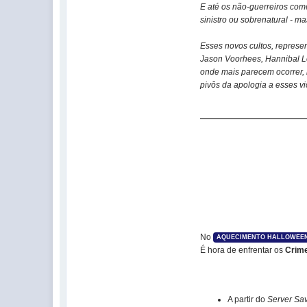
E até os não-guerreiros com
sinistro ou sobrenatural - 
Esses novos cultos, represe
Jason Voorhees, Hannibal L
onde mais parecem ocorrer,
pivôs da apologia a esses v
No
AQUECIMENTO HALLOWEEN
É hora de enfrentar os
Crime
A partir do
Server Sa