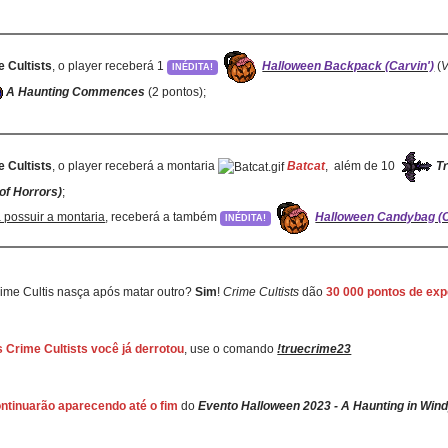
e Cultists
, o player receberá 1
Halloween Backpack (Carvin')
(
V
INÉDITA!
A Haunting Commences
(2 pontos);
e Cultists
, o player receberá a montaria
Batcat
, além de 10
T
of Horrors)
;
á possuir a montaria
, receberá a também
Halloween Candybag (C
INÉDITA!
ime Cultis nasça após matar outro?
Sim
!
Crime Cultists
dão
30 000 pontos de exp
 Crime Cultists você já derrotou
, use o comando
!truecrime23
ntinuarão aparecendo até o fim
do
Evento Halloween 2023 - A Haunting in Wi