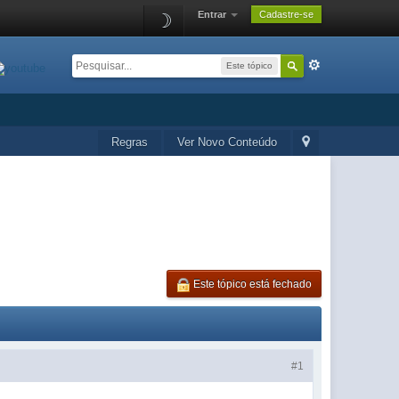
Entrar
Cadastre-se
☽
Este tópico
Regras
Ver Novo Conteúdo
Este tópico está fechado
#1