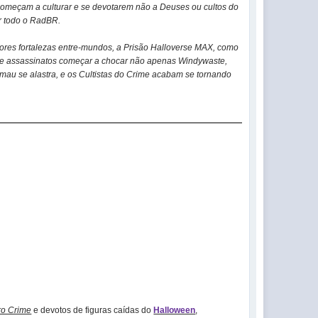
 começam a culturar e se devotarem não a Deuses ou cultos do
or todo o RadBR.
aiores fortalezas entre-mundos, a Prisão Halloverse MAX, como
 de assassinatos começar a chocar não apenas Windywaste,
au se alastra, e os Cultistas do Crime acabam se tornando
tro Crime
e devotos de figuras caídas do
Halloween
,