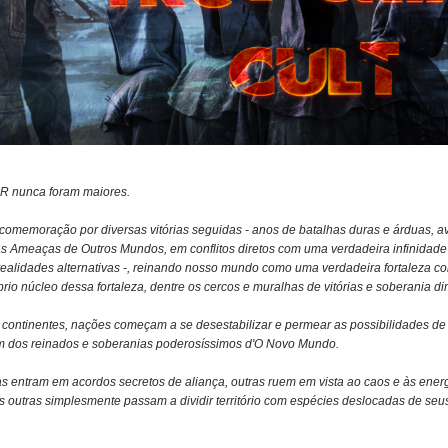
R nunca foram maiores.
omemoração por diversas vitórias seguidas - anos de batalhas duras e árduas, a
as Ameaças de Outros Mundos, em conflitos diretos com uma verdadeira infinidade d
ealidades alternativas -, reinando nosso mundo como uma verdadeira fortaleza co
io núcleo dessa fortaleza, dentre os cercos e muralhas de vitórias e soberania di
 continentes, nações começam a se desestabilizar e permear as possibilidades d
m dos reinados e soberanias poderosíssimos d'O Novo Mundo.
as entram em acordos secretos de aliança, outras ruem em vista ao caos e às ener
as outras simplesmente passam a dividir território com espécies deslocadas de s