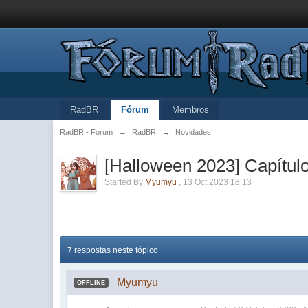
RadBR
Fórum
Membros
RadBR - Forum
→
RadBR
→
Novidades
[Halloween 2023] Capítul
Started By
Myumyu
,
13 Oct 2023 18:13
7 respostas neste tópico
Myumyu
OFFLINE