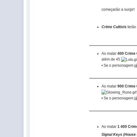
começarão a surgir!
Crime Cultists
terão
Ao matar
400 Crime 
além de 45
• Se o personagem
j
Ao matar
900 Crime 
• Se o personagem
j
Ao matar
1 400 Crim
Signal Keys (House 