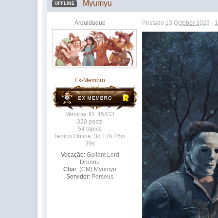
Myumyu
OFFLINE
Arquiduque
Postado
13 October 2023 - 
Ex-Membro
Member ID: 45433
320 posts
54 topics
Tempo Online: 3d 17h 46m
39s
Vocação:
Gallant Lord
Drunou
Char:
(CM) Myumyu
Servidor:
Perseus