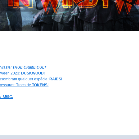
ywaste:
TRUE CRIME CULT
oween 2023:
DUSKWOOD
!
ssombram qualquer espécie:
RAIDS
!
vessuras: Troca de
TOKENS
!
s:
MISC.