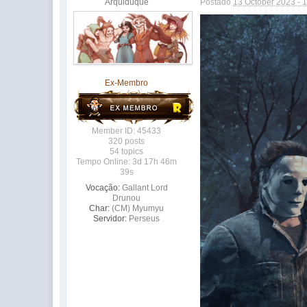
Arquiduque
Postado
13 October 2023 - 
Ex-Membro
Member ID: 45433
320 posts
54 topics
Tempo Online: 3d 17h 46m
39s
Vocação:
Gallant Lord
Drunou
Char:
(CM) Myumyu
Servidor:
Perseus