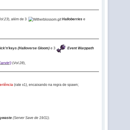
ol:23
), além de 3
Halloberries
e
rick'n'keys (Halloverse Gloom)
e 3
Event Warppath
arvin')
(
Vol:28
),
eriência
(rate x1), encaixando na regra de spawn;
ndywaste
(Server Save de 19/11)
.