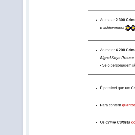
Ao matar
2 300 Crim
o
achievement
Ao matar
4 200 Crim
Signal Keys (House 
• Se o personagem
j
É possível que um Cr
Para conferir
quantos
Os
Crime Cultists
co