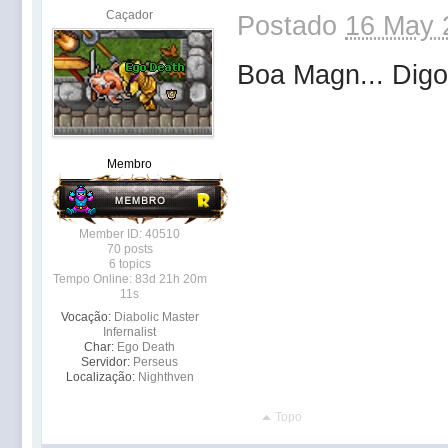
Caçador
Postado
16 May 
Boa Magn... Digo
Membro
Member ID: 40510
70 posts
6 topics
Tempo Online: 83d 21h 20m
11s
Vocação:
Diabolic Master
Infernalist
Char:
Ego Death
Servidor:
Perseus
Localização:
Nighthven
Topo