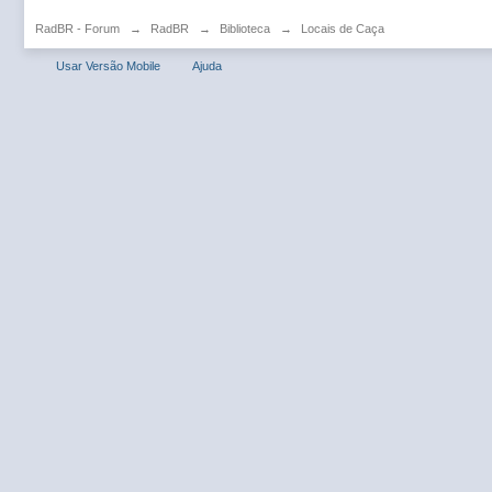
RadBR - Forum
→
RadBR
→
Biblioteca
→
Locais de Caça
Usar Versão Mobile
Ajuda