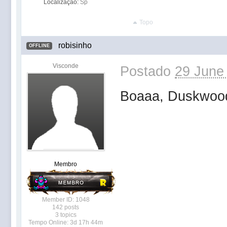
Localização:
Sp
Topo
robisinho
OFFLINE
Visconde
Postado
29 June
Boaaa, Duskwood
Membro
Member ID: 1048
142 posts
3 topics
Tempo Online: 3d 17h 44m