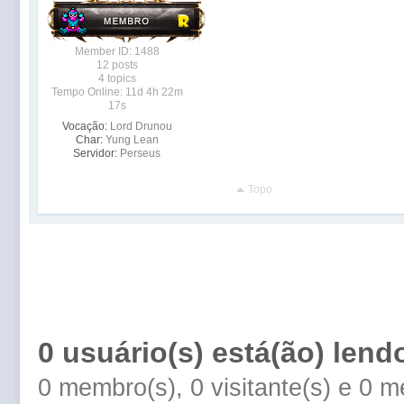
Member ID: 1488
12 posts
4 topics
Tempo Online: 11d 4h 22m
17s
Vocação:
Lord Drunou
Char:
Yung Lean
Servidor:
Perseus
Topo
0 usuário(s) está(ão) lend
0 membro(s), 0 visitante(s) e 0 