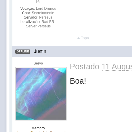
16s
Vocação:
Lord Drunou
Char:
Secretamente
Servidor:
Perseus
Localização:
Rad BR -
Server Perseus
Topo
Justin
OFFLINE
Servo
Postado
11 Augus
Boa!
Membro