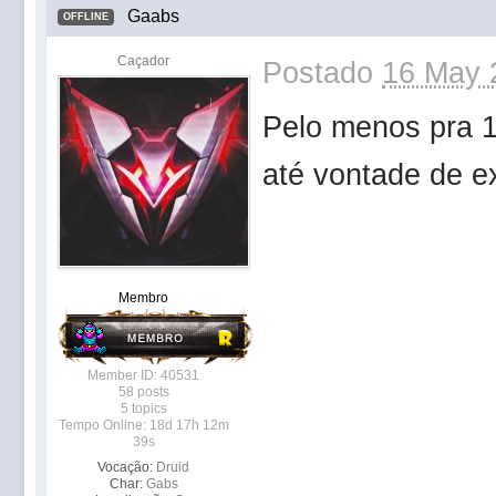
Gaabs
OFFLINE
Caçador
Postado
16 May 
Pelo menos pra 1
até vontade de e
Membro
Member ID: 40531
58 posts
5 topics
Tempo Online: 18d 17h 12m
39s
Vocação:
Druid
Char:
Gabs