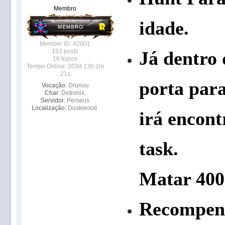
Membro
idade.
Member ID: 42001
193 posts
Já dentro 
16 topics
Tempo Online: 203d 13h 2m
21s
porta para
Vocação:
Drunou
Char:
Detronix.
Servidor:
Perseus
Localização:
Duskwood.
irá encon
task.
Matar 400
Recompen