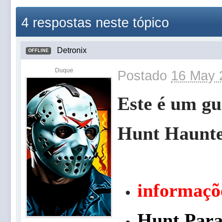
4 respostas neste tópico
Detronix
OFFLINE
Duque
Postado
16 May 
Este é um gu
Hunt Haunt
informaçõ
Hunt Para 