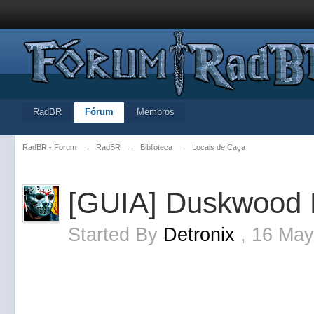
RadBR
Fórum
Membros
RadBR - Forum
→
RadBR
→
Biblioteca
→
Locais de Caça
[GUIA] Duskwood 
Started By
Detronix
,
16 May