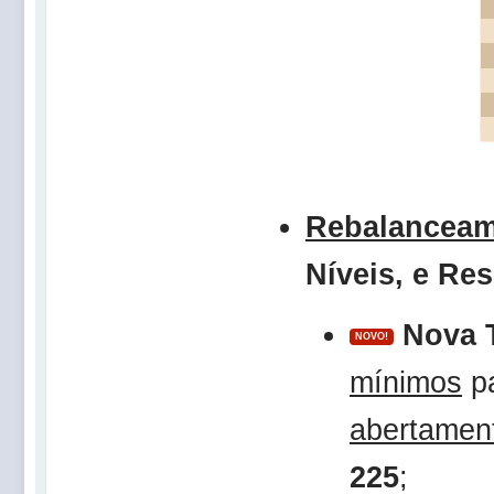
Rebalanceam
Níveis, e Res
Nova T
NOVO!
mínimos
pa
abertamen
225
;