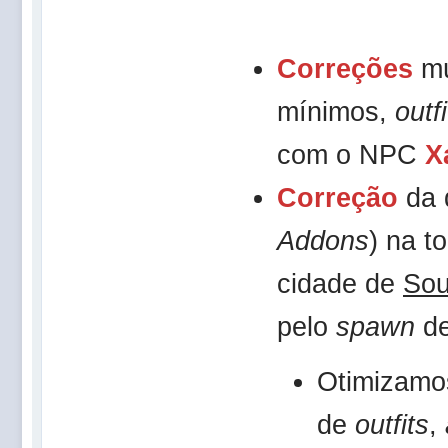
Correções
mú
mínimos,
outfi
com o NPC
X
Correção
da 
Addons
) na t
cidade de
Sou
pelo
spawn
d
Otimizamo
de
outfits
,