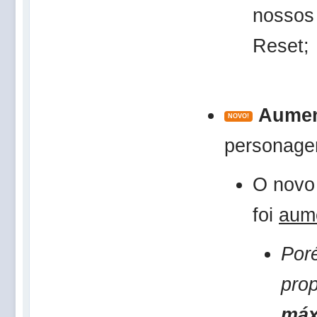
nosso
Reset;
Aume
NOVO!
personage
O nov
foi
aum
Por
prop
máx