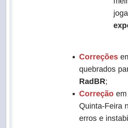
mel
jog
exp
Correções
em
quebrados pa
RadBR
;
Correção
em 
Quinta-Feira 
erros e insta