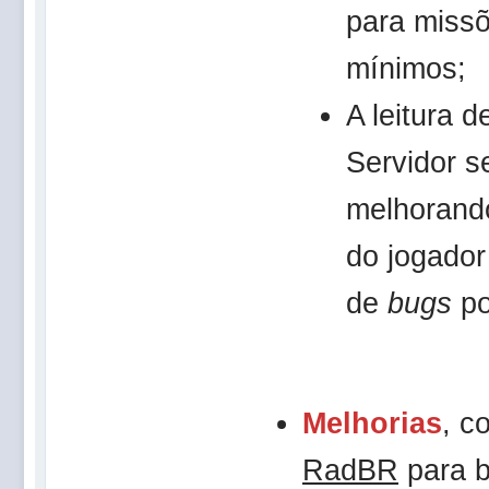
para miss
mínimos;
A leitura 
Servidor s
melhorand
do jogador
de
bugs
po
Melhorias
, c
RadBR
para b