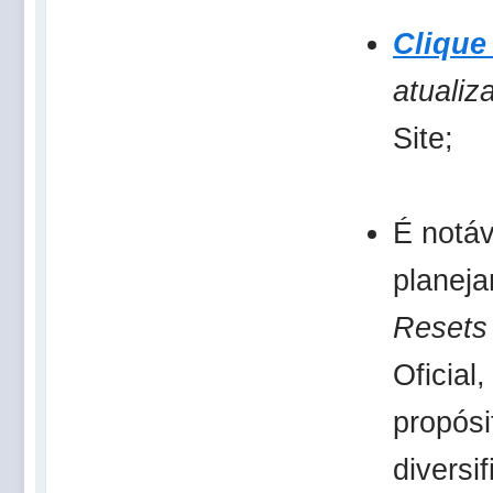
Clique
atualiz
Site;
É notá
planej
Resets
Oficial
propósi
diversi