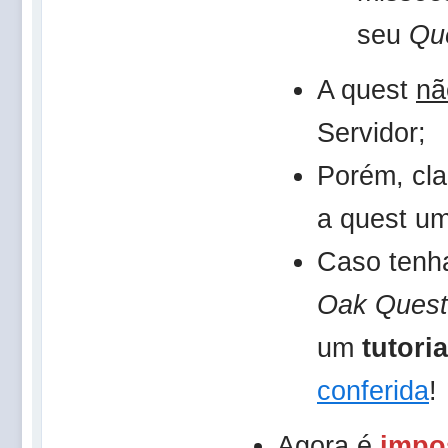
seu
Qu
A quest
nã
Servidor;
Porém, cla
a quest um
Caso tenh
Oak Quest
um
tutori
conferida
!
Agora é
impo