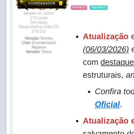
PERSEUS
AQUARIUS
Member ID: 19434
1771 posts
344 topics
Tempo Online: 476d 17h
27m 31s
Atualização
e
Vocação:
Drunou
Char:
{Coordenador}
(06/03/2026)
e
Magnum
Servidor:
Todos
com
destaque
estruturais,
an
Confira to
Oficial
.
Atualização 
salvamento do