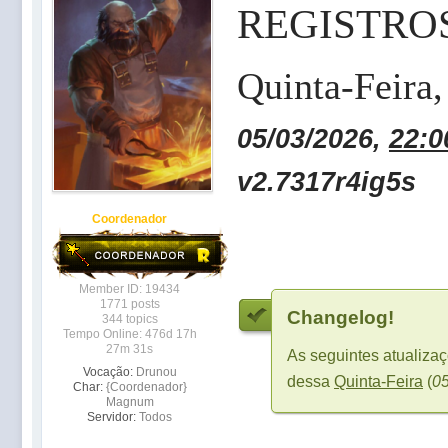
REGISTRO
Quinta-Feira
05/03/2026,
22:0
v2.7317r4ig5s
Coordenador
Member ID: 19434
1771 posts
Changelog!
344 topics
Tempo Online: 476d 17h
27m 31s
As seguintes atualizaç
Vocação:
Drunou
dessa
Quinta-Feira
(
05
Char:
{Coordenador}
Magnum
Servidor:
Todos