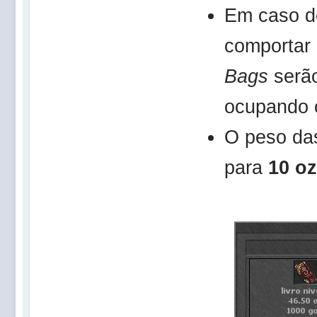
Em caso 
comportar
Bags
serã
ocupando
O peso d
para
10 oz