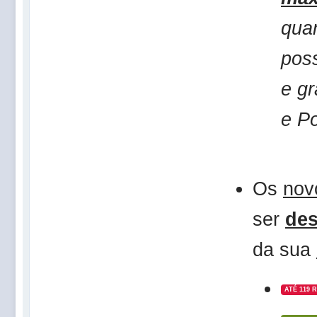
qua
poss
e g
e P
Os
nov
ser
de
da sua
ATÉ 119 