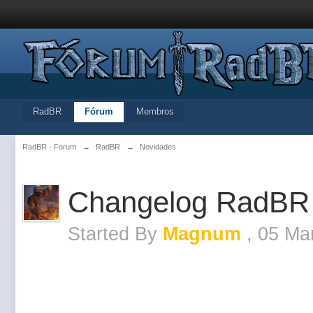
RadBR
Fórum
Membros
RadBR - Forum
→
RadBR
→
Novidades
Changelog RadBR
Started By
Magnum
,
05 Ma