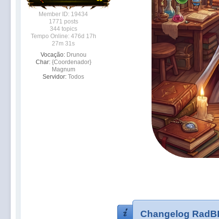
Member ID: 19434
1771 posts
344 topics
Tempo Online: 476d 17h
27m 31s
Vocação:
Drunou
Char:
{Coordenador}
Magnum
Servidor:
Todos
Changelog RadB