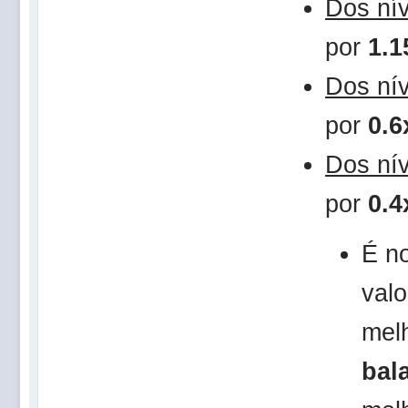
Dos ní
por
1.1
Dos ní
por
0.6
Dos ní
por
0.4
É n
val
mel
bal