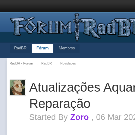
RadBR
Fórum
Membros
RadBR - Forum
→
RadBR
→
Novidades
Atualizações Aqua
Reparação
Started By
Zoro
,
06 Mar 20