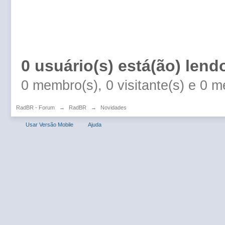
0 usuário(s) está(ão) lend
0 membro(s), 0 visitante(s) e 0 
RadBR - Forum
→
RadBR
→
Novidades
Usar Versão Mobile
Ajuda