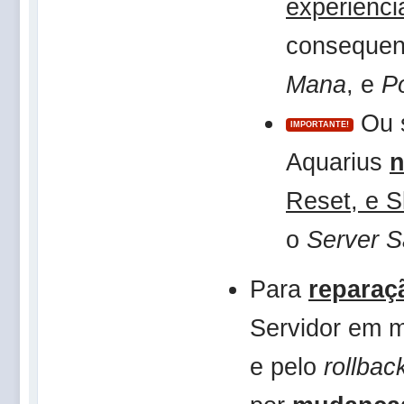
experiência
consequen
Mana
, e
P
Ou s
IMPORTANTE!
Aquarius
Reset, e Sk
o
Server 
Para
reparaç
Servidor em 
e pelo
rollbac