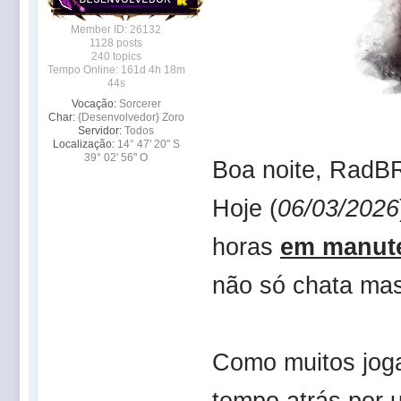
Member ID: 26132
1128 posts
240 topics
Tempo Online: 161d 4h 18m
44s
Vocação:
Sorcerer
Char:
{Desenvolvedor} Zoro
Servidor:
Todos
Localização:
14° 47' 20" S
39° 02' 56" O
Boa noite, RadB
Hoje (
06/03/2026
horas
em manut
não só chata ma
Como muitos jog
tempo atrás por