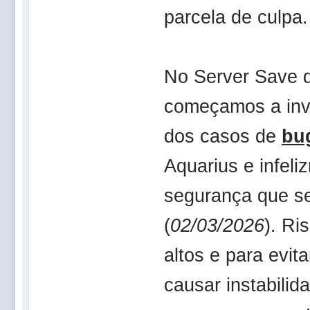
parcela de culpa.
No Server Save d
começamos a inve
dos casos de
bu
Aquarius e infel
segurança que se
(
02/03/2026
). Ri
altos e para evit
causar instabilid