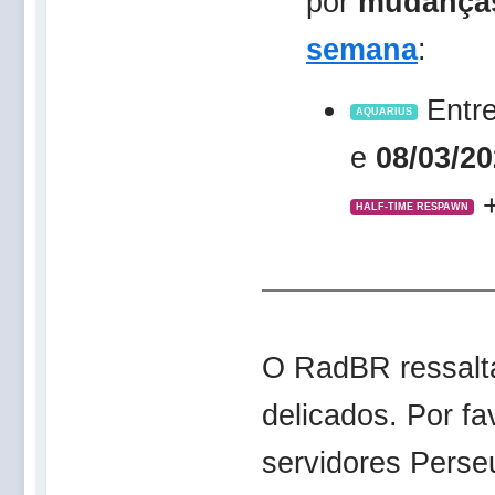
por
mudança
semana
:
Entr
AQUARIUS
e
08/03/2
HALF-TIME RESPAWN
O RadBR ressalt
delicados. Por f
servidores Perse