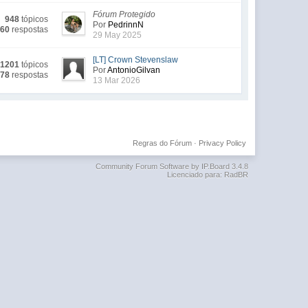
Fórum Protegido
948
tópicos
Por
PedrinnN
660
respostas
29 May 2025
[LT] Crown Stevenslaw
1201
tópicos
Por
AntonioGilvan
878
respostas
13 Mar 2026
Regras do Fórum
·
Privacy Policy
Community Forum Software by IP.Board 3.4.8
Licenciado para: RadBR