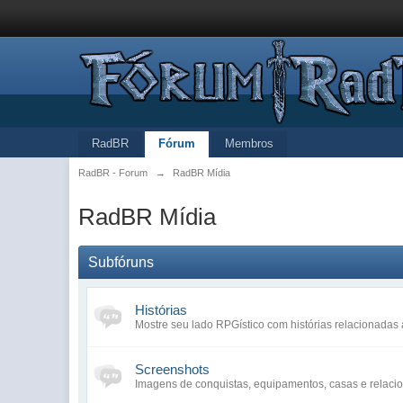
RadBR
Fórum
Membros
RadBR - Forum
→
RadBR Mídia
RadBR Mídia
Subfóruns
Histórias
Mostre seu lado RPGístico com histórias relacionada
Screenshots
Imagens de conquistas, equipamentos, casas e relaci