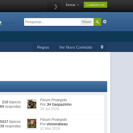
Entrar
Cadastre-se
☽
Fórum
Regras
Ver Novo Conteúdo
Fórum Protegido
210
tópicos
Por
JH Gaspazinho
269
respostas
29 Jul 2026
Fórum Protegido
5027
tópicos
Por
vinizerabeau
039
respostas
11 Mar 2026