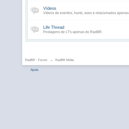
Vídeos
Vídeos de eventos, hunts, wars e relacionados apena
Life Thread
Postagens de LT's apenas do RadBR.
RadBR - Forum
→
RadBR Mídia
Ajuda