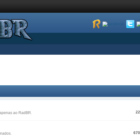
2
s apenas ao RadBR.
67
onados.