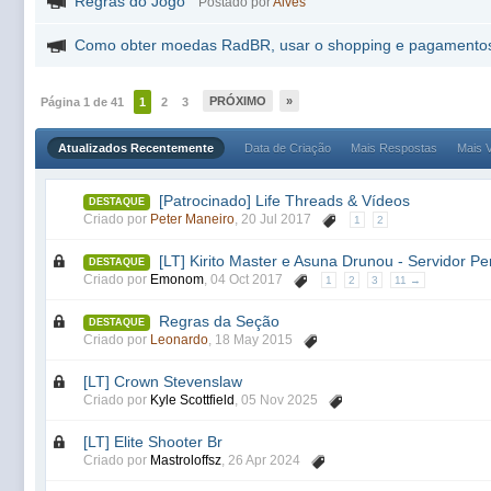
Regras do Jogo
Postado por
Alves
Como obter moedas RadBR, usar o shopping e pagamento
PRÓXIMO
»
Página 1 de 41
1
2
3
Atualizados Recentemente
Data de Criação
Mais Respostas
Mais V
[Patrocinado] Life Threads & Vídeos
DESTAQUE
Criado por
Peter Maneiro
,
20 Jul 2017
1
2
[LT] Kirito Master e Asuna Drunou - Servidor P
DESTAQUE
Criado por
Emonom
,
04 Oct 2017
1
2
3
11 →
Regras da Seção
DESTAQUE
Criado por
Leonardo
,
18 May 2015
[LT] Crown Stevenslaw
Criado por
Kyle Scottfield
,
05 Nov 2025
[LT] Elite Shooter Br
Criado por
Mastroloffsz
,
26 Apr 2024