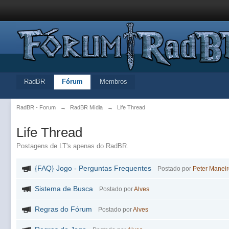
RadBR
Fórum
Membros
RadBR - Forum
→
RadBR Mídia
→
Life Thread
Life Thread
Postagens de LT's apenas do RadBR.
{FAQ} Jogo - Perguntas Frequentes
Postado por
Peter Manei
Sistema de Busca
Postado por
Alves
Regras do Fórum
Postado por
Alves