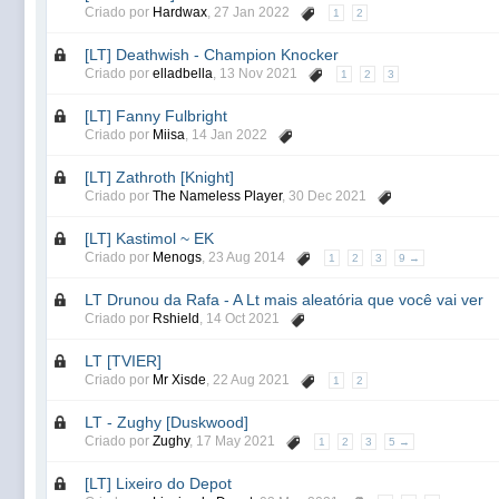
Criado por
Hardwax
,
27 Jan 2022
1
2
[LT] Deathwish - Champion Knocker
Criado por
elladbella
,
13 Nov 2021
1
2
3
[LT] Fanny Fulbright
Criado por
Miisa
,
14 Jan 2022
[LT] Zathroth [Knight]
Criado por
The Nameless Player
,
30 Dec 2021
[LT] Kastimol ~ EK
Criado por
Menogs
,
23 Aug 2014
1
2
3
9 →
LT Drunou da Rafa - A Lt mais aleatória que você vai ver
Criado por
Rshield
,
14 Oct 2021
LT [TVIER]
Criado por
Mr Xisde
,
22 Aug 2021
1
2
LT - Zughy [Duskwood]
Criado por
Zughy
,
17 May 2021
1
2
3
5 →
[LT] Lixeiro do Depot