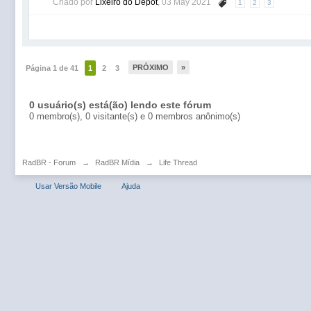
Criado por
Lixeiro do Depot
,
03 May 2021
1
2
3
PRÓXIMO
»
Página 1 de 41
1
2
3
0 usuário(s) está(ão) lendo este fórum
0 membro(s), 0 visitante(s) e 0 membros anônimo(s)
RadBR - Forum
→
RadBR Mídia
→
Life Thread
Usar Versão Mobile
Ajuda