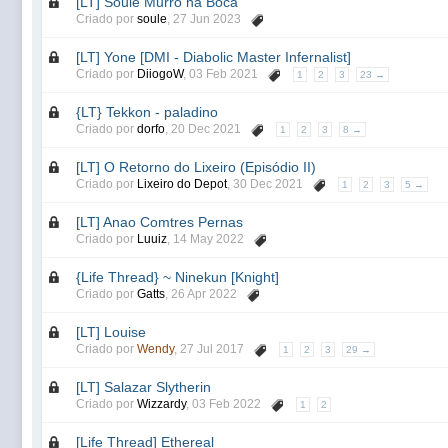
[LT] Soule Murro na Boca
Criado por
soule
,
27 Jun 2023
[LT] Yone [DMI - Diabolic Master Infernalist]
Criado por
DiiogoW
,
03 Feb 2021
1
2
3
23 →
{LT} Tekkon - paladino
Criado por
dorfo
,
20 Dec 2021
1
2
3
8 →
[LT] O Retorno do Lixeiro (Episódio II)
Criado por
Lixeiro do Depot
,
30 Dec 2021
1
2
3
5 →
[LT] Anao Comtres Pernas
Criado por
Luuiz
,
14 May 2022
{Life Thread} ~ Ninekun [Knight]
Criado por
Gatts
,
26 Apr 2022
[LT] Louise
Criado por
Wendy
,
27 Jul 2017
1
2
3
29 →
[LT] Salazar Slytherin
Criado por
Wizzardy
,
03 Feb 2022
1
2
[Life Thread] Ethereal