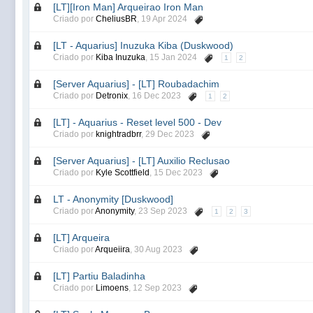
[LT][Iron Man] Arqueirao Iron Man
Criado por
CheliusBR
,
19 Apr 2024
[LT - Aquarius] Inuzuka Kiba (Duskwood)
Criado por
Kiba Inuzuka
,
15 Jan 2024
1
2
[Server Aquarius] - [LT] Roubadachim
Criado por
Detronix
,
16 Dec 2023
1
2
[LT] - Aquarius - Reset level 500 - Dev
Criado por
knightradbrr
,
29 Dec 2023
[Server Aquarius] - [LT] Auxilio Reclusao
Criado por
Kyle Scottfield
,
15 Dec 2023
LT - Anonymity [Duskwood]
Criado por
Anonymity
,
23 Sep 2023
1
2
3
[LT] Arqueira
Criado por
Arqueiira
,
30 Aug 2023
[LT] Partiu Baladinha
Criado por
Limoens
,
12 Sep 2023