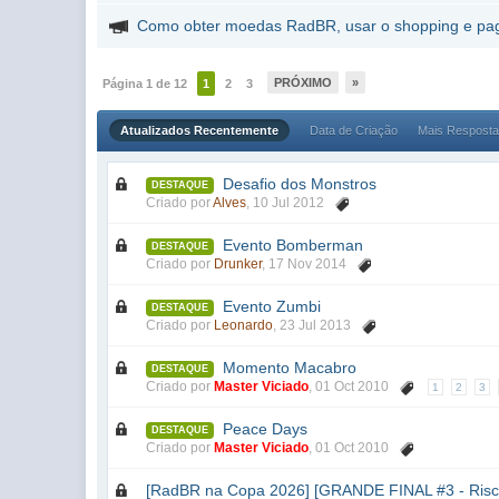
Como obter moedas RadBR, usar o shopping e p
PRÓXIMO
»
Página 1 de 12
1
2
3
Atualizados Recentemente
Data de Criação
Mais Respost
Desafio dos Monstros
DESTAQUE
Criado por
Alves
,
10 Jul 2012
Evento Bomberman
DESTAQUE
Criado por
Drunker
,
17 Nov 2014
Evento Zumbi
DESTAQUE
Criado por
Leonardo
,
23 Jul 2013
Momento Macabro
DESTAQUE
Criado por
Master Viciado
,
01 Oct 2010
1
2
3
Peace Days
DESTAQUE
Criado por
Master Viciado
,
01 Oct 2010
[RadBR na Copa 2026] [GRANDE FINAL #3 - Ris