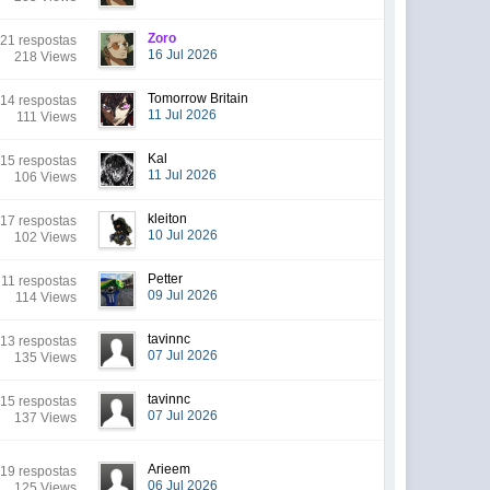
Zoro
21 respostas
16 Jul 2026
218 Views
Tomorrow Britain
14 respostas
11 Jul 2026
111 Views
Kal
15 respostas
11 Jul 2026
106 Views
kleiton
17 respostas
10 Jul 2026
102 Views
Petter
11 respostas
09 Jul 2026
114 Views
tavinnc
13 respostas
07 Jul 2026
135 Views
tavinnc
15 respostas
07 Jul 2026
137 Views
Arieem
19 respostas
06 Jul 2026
125 Views