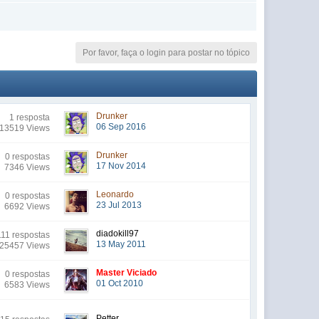
Por favor, faça o login para postar no tópico
Drunker
1 resposta
06 Sep 2016
13519 Views
Drunker
0 respostas
17 Nov 2014
7346 Views
Leonardo
0 respostas
23 Jul 2013
6692 Views
diadokill97
11 respostas
13 May 2011
25457 Views
Master Viciado
0 respostas
01 Oct 2010
6583 Views
Petter