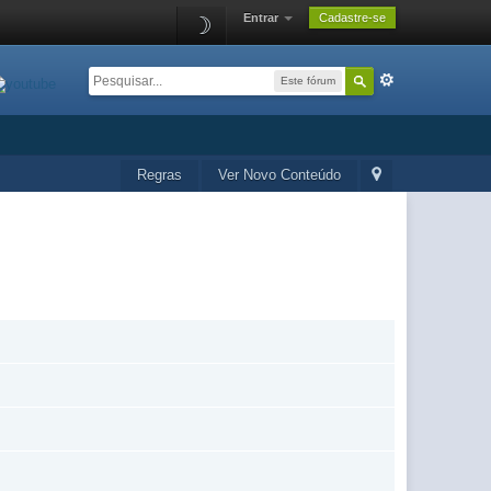
Entrar
Cadastre-se
☽
Este fórum
Regras
Ver Novo Conteúdo