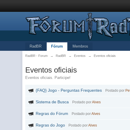
RadBR
Fórum
Membros
RadBR - Forum
→
RadBR
→
Eventos
→
Eventos oficiais
Eventos oficiais
Eventos oficiais. Participe!
{FAQ} Jogo - Perguntas Frequentes
Postado por
Pe
Sistema de Busca
Postado por
Alves
Regras do Fórum
Postado por
Alves
Regras do Jogo
Postado por
Alves