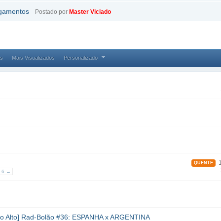
agamentos
Postado por
Master Viciado
as
Mais Visualizados
Personalizado
1
QUENTE
6 →
co Alto] Rad-Bolão #36: ESPANHA x ARGENTINA