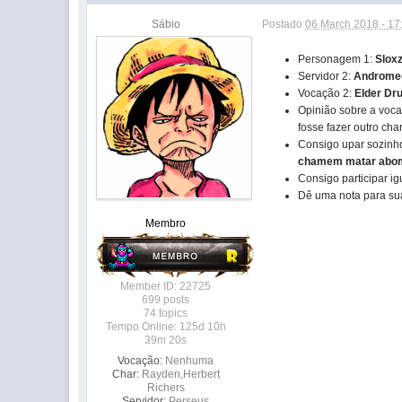
Sábio
Postado
06 March 2018 - 17
Personagem 1:
Slox
Servidor 2:
Androme
Vocação 2:
Elder Dru
Opinião sobre a voca
fosse fazer outro ch
Consigo upar sozinh
chamem matar abomi
Consigo participar 
Dê uma nota para s
Membro
Member ID: 22725
699 posts
74 topics
Tempo Online: 125d 10h
39m 20s
Vocação:
Nenhuma
Char:
Rayden,Herbert
Richers
Servidor:
Perseus