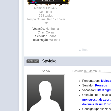
Member ID: 2472
1362 posts
528 topics
Tempo Online: 62d 19h 57m
19s
Vocação:
Nenhuma
Char:
Coisa
Servidor:
Todos
Localização:
Wisland
Topo
Spyloko
OFFLINE
Servo
Postado
07 March 2018 - 15
Personagem:
Melec
Servidor:
Perseus
Vocação:
Elite Knigh
Opinião sobre a voc
monstros, talvez cr
do que a de um Dru
Consigo upar sozinh