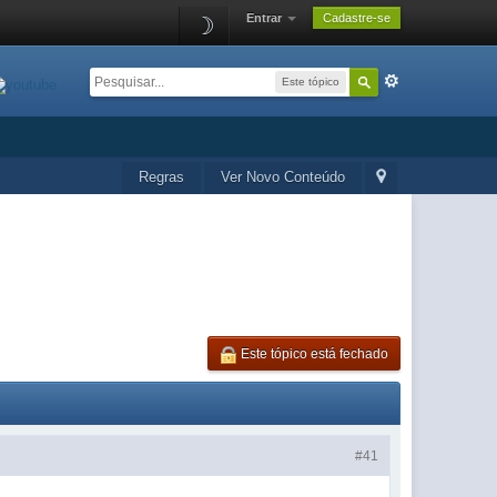
Entrar
Cadastre-se
☽
Este tópico
Regras
Ver Novo Conteúdo
Este tópico está fechado
#41