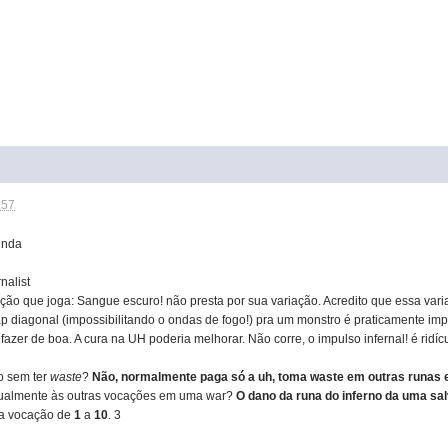
:57
inda
nalist
ção que joga: Sangue escuro! não presta por sua variação. Acredito que essa vari
ap diagonal (impossibilitando o ondas de fogo!) pra um monstro é praticamente im
fazer de boa. A cura na UH poderia melhorar. Não corre, o impulso infernal! é rid
o sem ter
waste
?
Não, normalmente paga só a uh, toma waste em outras runas 
igualmente às outras vocações em uma war?
O dano da runa do inferno da uma sa
ua vocação de
1
a
10
. 3