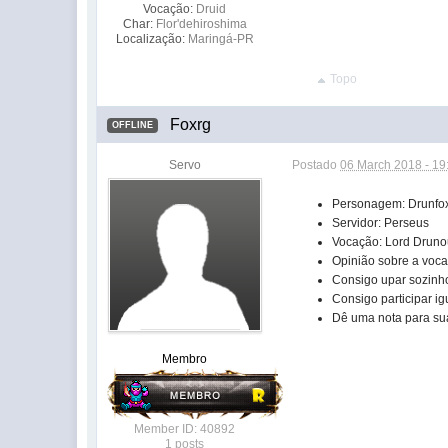
Vocação:
Druid
Char:
Flor'dehiroshima
Localização:
Maringá-PR
Topo
Foxrg
OFFLINE
Servo
Postado
06 March 2018 - 19
Personagem: Drunfo
Servidor: Perseus
Vocação: Lord Drun
Opinião sobre a voca
Consigo upar sozinh
Consigo participar 
Dê uma nota para s
Membro
Member ID: 40892
1 posts