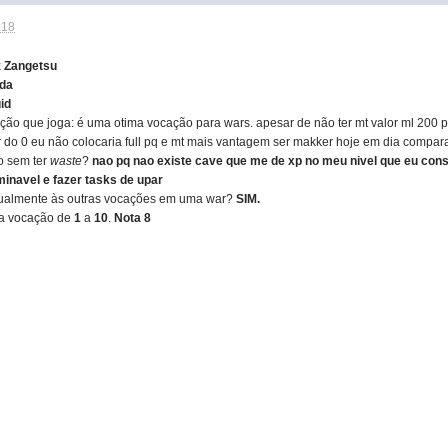
:18
z Zangetsu
da
id
ção que joga: é uma otima vocação para wars. apesar de não ter mt valor ml 200
ar do 0 eu não colocaria full pq e mt mais vantagem ser makker hoje em dia compar
o sem ter
waste
?
nao pq nao existe cave que me de xp no meu nivel que eu con
navel e fazer tasks de upar
igualmente às outras vocações em uma war?
SIM.
ua vocação de
1
a
10
.
Nota 8