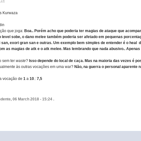
:18
s Kurwaza
din
ação que joga:
Boa.. Porém acho que poderia ter magias de ataque que acompan
me o level sobe, o dano melee também poderia ser afetado em pequenas porcenta
ri san, exori gran san e outras. Um exemplo bem simples de entender é o hea
om as magias de atk e o atk melee. Mas lembrando que nada abusivo.. Apenas p
o sem ter
waste
?
Isso depende do local de caça. Mas na maioria das vezes é poss
igualmente às outras vocações em uma war?
Não, na guerra o personal aparente nã
ua vocação de
1
a
10
.:
7,5
dente, 06 March 2018 - 15:24 .