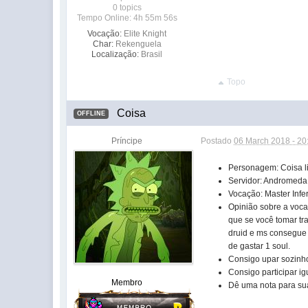
0 topics
Tempo Online: 4h 55m 56s
Vocação:
Elite Knight
Char:
Rekenguela
Localização:
Brasil
Topo
Coisa
OFFLINE
Príncipe
Postado
06 March 2018 - 20
Personagem: Coisa l
Servidor: Andromeda
Vocação: Master Infer
Opinião sobre a voca
que se você tomar tr
druid e ms consegue 
de gastar 1 soul.
Consigo upar sozinh
Consigo participar 
Membro
Dê uma nota para s