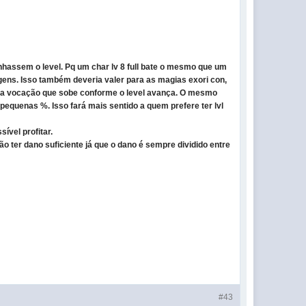
hassem o level. Pq um char lv 8 full bate o mesmo que um
gens. Isso também deveria valer para as magias exori con,
l da vocação que sobe conforme o level avança. O mesmo
equenas %. Isso fará mais sentido a quem prefere ter lvl
ível profitar.
o ter dano suficiente já que o dano é sempre dividido entre
#43