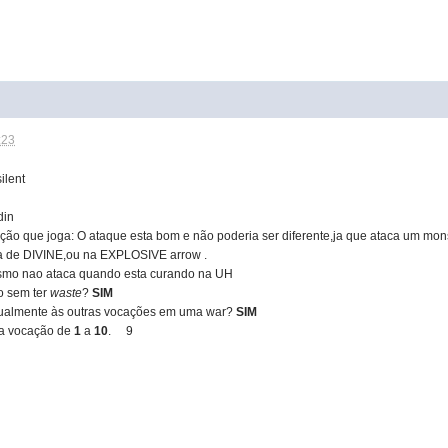
:23
ilent
din
ção que joga: O ataque esta bom e não poderia ser diferente,ja que ataca um mo
a de DIVINE,ou na EXPLOSIVE arrow .
smo nao ataca quando esta curando na UH
o sem ter
waste
?
SIM
igualmente às outras vocações em uma war?
SIM
ua vocação de
1
a
10
. 9