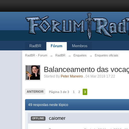
RadBR
Fórum
Membros
RadBR - Forum
→
RadBR
→
Enquetes
→
Enquetes oficiais
Balanceamento das voca
Started By
Peter Maneiro
,
04 Mar 2018 17:22
ANTERIOR
Página 3 de 3
1
2
3
49 respostas neste tópico
caiomer
OFFLINE