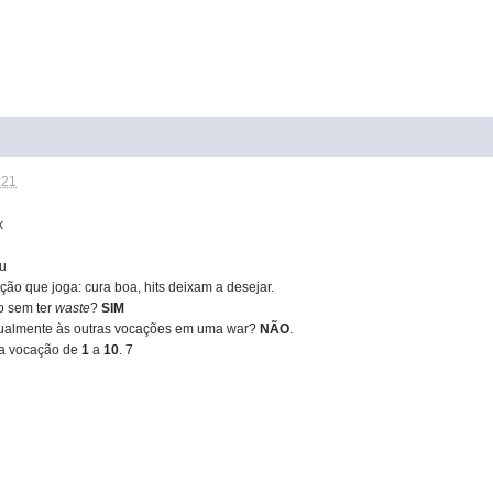
:21
x
ou
ção que joga: cura boa, hits deixam a desejar.
o sem ter
waste
?
SIM
igualmente às outras vocações em uma war?
NÃO
.
ua vocação de
1
a
10
. 7