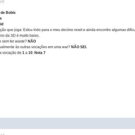
:25
 de Bobis
s
id
ção que joga: Estou indo para o meu decimo reset e ainda encontro algumas dific
no da SD é muito baixo.
o sem ter
waste
?
NÃO
igualmente às outras vocações em uma war?
NÃO SEI.
ua vocação de
1
a
10
.
Nota 7