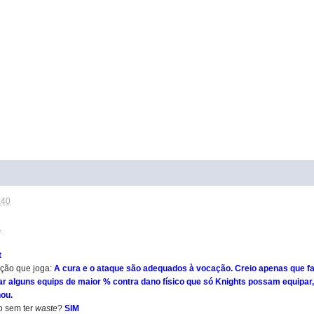
:40
a
t
ação que joga:
A cura e o ataque são adequados à vocação. Creio apenas que fa
iar alguns equips de maior % contra dano físico que só Knights possam equipar
nou.
o sem ter
waste
?
SIM