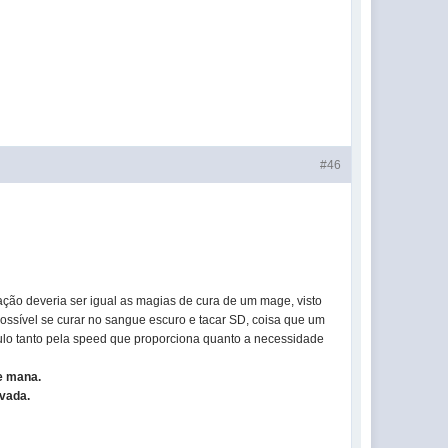
#46
ação deveria ser igual as magias de cura de um mage, visto
possível se curar no sangue escuro e tacar SD, coisa que um
ículo tanto pela speed que proporciona quanto a necessidade
e mana.
lvada.