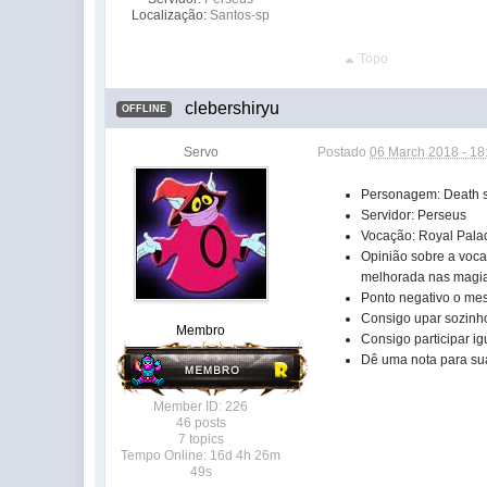
Localização:
Santos-sp
Topo
clebershiryu
OFFLINE
Servo
Postado
06 March 2018 - 18
Personagem: Death s
Servidor: Perseus
Vocação: Royal Pala
Opinião sobre a voca
melhorada nas magi
Ponto negativo o me
Consigo upar sozinh
Membro
Consigo participar 
Dê uma nota para s
Member ID: 226
46 posts
7 topics
Tempo Online: 16d 4h 26m
49s