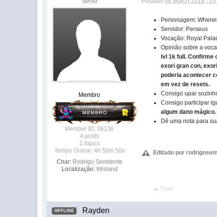
Servo
Postado
06 March 2018 - 15
Personagem: Wherei
Servidor: Perseus
Vocação: Royal Pala
Opinião sobre a voc
lvl 1k full. Confir
exori gran con, exo
poderia acontecer c
em vez de resets.
Consigo upar sozinh
Membro
Consigo participar 
algum dano mágico.
Dê uma nota para s
Member ID: 39136
4 posts
1 topics
Tempo Online: 4h 50m 50s
Editado por rodrigosem
Char:
Rodrigo Semdente
Localização:
Wisland
Topo
Rayden
OFFLINE