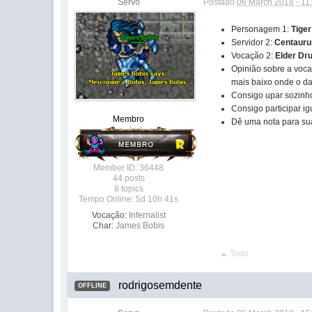
Servo
Postado
06 March 2018 - 11
Personagem 1:
Tiger
Servidor 2:
Centauru
Vocação 2:
Elder Dru
Opinião sobre a voca
mais baixo onde o da
Consigo upar sozinh
Consigo participar 
Membro
Dê uma nota para s
Member ID: 36448
44 posts
8 topics
Tempo Online: 5d 10h 41s
Vocação:
Infernalist
Char:
James Bobis
Topo
rodrigosemdente
OFFLINE