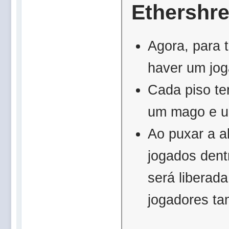
Ethershr
Agora, para 
haver um jog
Cada piso te
um mago e u
Ao puxar a a
jogados dent
será liberad
jogadores ta