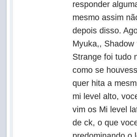
responder alguma
mesmo assim não 
depois disso. Ago
Myuka,, Shadow t
Strange foi tudo
como se houvesse
quer hita a mesm
mi level alto, vo
vim os Mi level l
de ck, o que voc
predominando o l