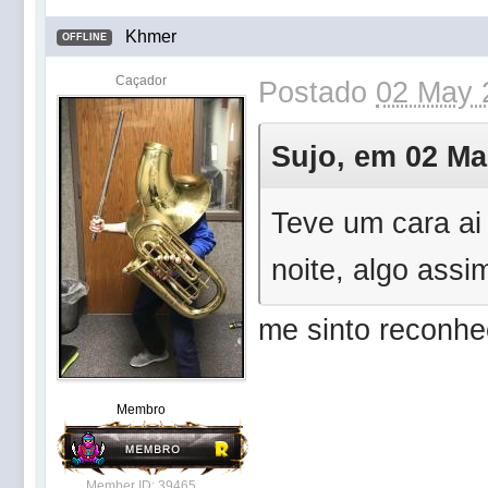
Khmer
OFFLINE
Caçador
Postado
02 May 
Sujo, em 02 Mai
Teve um cara ai 
noite, algo assi
me sinto reconhe
Membro
Member ID: 39465