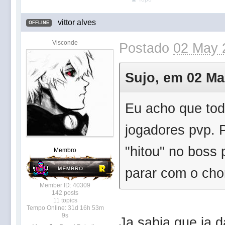
vittor alves
OFFLINE
Visconde
Postado
02 May 
Sujo, em 02 Mai
Eu acho que tod
jogadores pvp. 
"hitou" no boss
Membro
parar com o cho
Member ID: 40309
142 posts
11 topics
Tempo Online: 31d 16h 53m
9s
Ja sabia que ia 