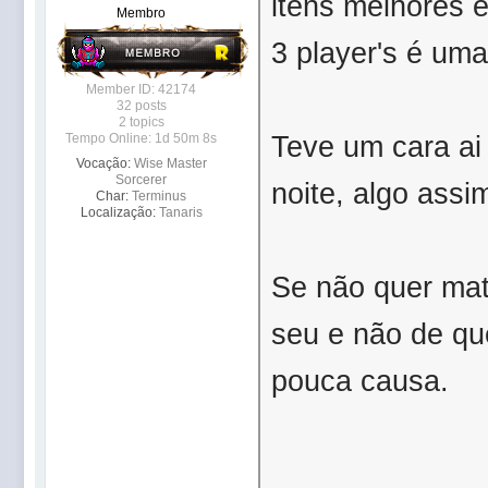
itens melhores 
Membro
3 player's é uma
Member ID: 42174
32 posts
2 topics
Teve um cara ai 
Tempo Online: 1d 50m 8s
Vocação:
Wise Master
Sorcerer
noite, algo assi
Char:
Terminus
Localização:
Tanaris
Se não quer mat
seu e não de que
pouca causa.