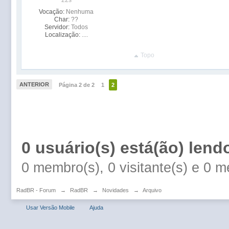
22s
Vocação:
Nenhuma
Char:
??
Servidor:
Todos
Localização:
....
Topo
ANTERIOR
Página 2 de 2
1
2
0 usuário(s) está(ão) lend
0 membro(s), 0 visitante(s) e 0 
RadBR - Forum
→
RadBR
→
Novidades
→
Arquivo
Usar Versão Mobile
Ajuda