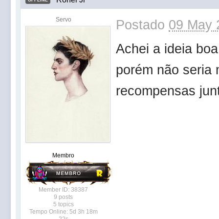
OFFLINE
Servo
Postado
09 May 
Achei a ideia boa
porém não seria 
recompensas ju
Membro
Member ID: 38387
9 posts
5 topics
Tempo Online: 5d 3h 18m