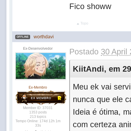
Fico showw
Topo
worthdavi
OFFLINE
Ex-Desenvolvedor
Postado
30 April
KiitAndi, em 29
Meu ek vai servi
Ex-Membro
nunca que ele
Member ID: 37031
Ideia é ótima, 
1353 posts
213 topics
Tempo Online: 174d 12h 1m
com certeza ani
33s