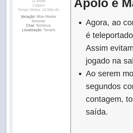
Apolo e M
32 posts
2 topics
Tempo Online: 1d 50m 8s
Vocação:
Wise Master
Agora, ao co
Sorcerer
Char:
Terminus
Localização:
Tanaris
é teleportad
Assim evitam
jogado na sa
Ao serem mo
segundos com
contagem, to
saída.