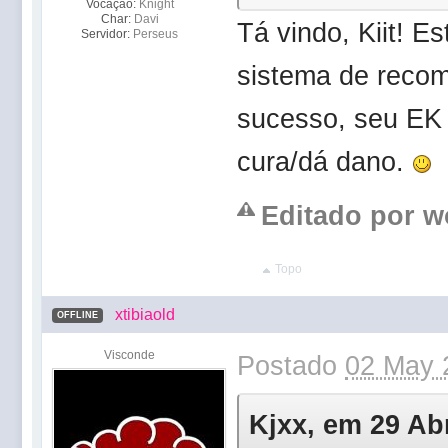
Vocação:
Knight
Char:
Davi
Tá vindo, Kiit! 
Servidor:
Perseus
sistema de reco
sucesso, seu EK
cura/dá dano.
Editado por wo
Topo
xtibiaold
OFFLINE
Visconde
Postado
02 May 
Kjxx, em 29 Abr