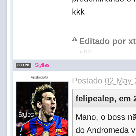
kkk
Editado por xt
Topo
Stylles
OFFLINE
Aristocrata
Postado
02 May 
felipealep, em 
Mano, o boss n
do Andromeda vi