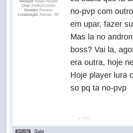
Vocação:
Royal Paladin
Char:
Perfect Combo
no-pvp com outro
Servidor:
Perseus
Localização:
Aracaju -SE
em upar, fazer su
Mas la no androm
boss? Vai la, ago
era outra, hoje n
Hoje player lura 
so pq ta no-pvp
Topo
Sujo
OFFLINE