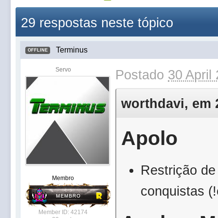
29 respostas neste tópico
Terminus
OFFLINE
Servo
Postado
30 April
worthdavi, em 2
Apolo
Restrição de
Membro
conquistas (!
Member ID: 42174