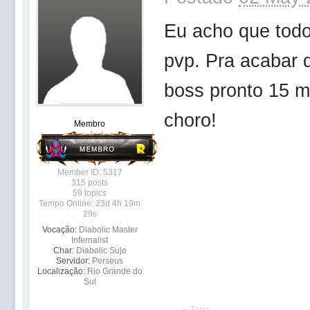
Eu acho que todo
pvp. Pra acabar 
boss pronto 15 m
choro!
Membro
Member ID: 5317
315 posts
59 topics
Tempo Online: 23d 4h 19m
29s
Vocação:
Diabolic Master
Infernalist
Char:
Diabolic Sujo
Servidor:
Perseus
Localização:
Rio Grande do
Sul
Topo