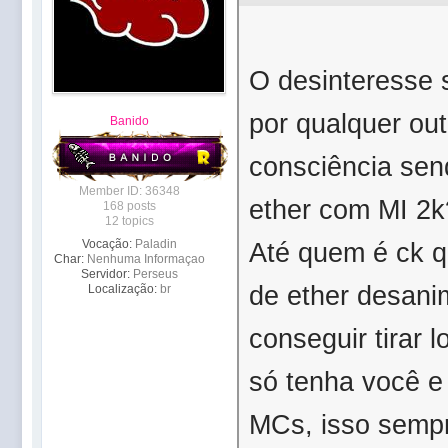
O desinteresse s
por qualquer ou
Banido
consciência send
Member ID: 36348
ether com MI 2k
168 posts
12 topics
Vocação:
Paladin
Até quem é ck q
Char:
Nenhuma Informaçao
Servidor:
Perseus
de ether desani
Localização:
br
conseguir tirar 
só tenha você e
MCs, isso sempre