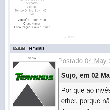
53 posts
7 topics
Tempo Online: 8d 4h 45m
34s
Vocação:
Elder Druid
Char:
Khmer
Localização:
exiva "Khmer
Topo
Terminus
OFFLINE
Servo
Postado
04 May 
Sujo, em 02 Mai
Por que ao invés
ether, porque n