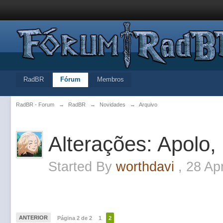
RadBR
Fórum
Membros
RadBR - Forum
→
RadBR
→
Novidades
→
Arquivo
Alterações: Apolo,
Started By
worthdavi
,
28 Ap
ANTERIOR
Página 2 de 2
1
2