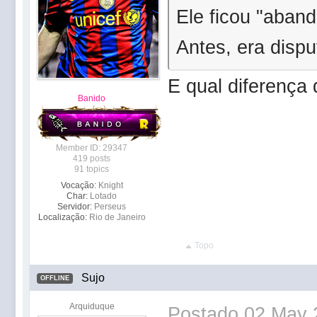
Ele ficou "aban
Antes, era disp
E qual diferença 
Banido
Member ID: 29347
419 posts
91 topics
Vocação:
Knight
Char:
Lotado
Servidor:
Perseus
Localização:
Rio de Janeiro
Topo
Sujo
OFFLINE
Arquiduque
Postado
02 May 