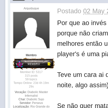
Arquiduque
Postado
02 May 
Por que ao invés 
porque não criam
melhores então u
player's é uma pi
Membro
Member ID: 5317
Teve um cara ai 
315 posts
59 topics
Tempo Online: 23d 4h 19m
noite, algo assim
29s
Vocação:
Diabolic Master
Infernalist
Char:
Diabolic Sujo
Servidor:
Perseus
Se não quer mata
Localização:
Rio Grande do