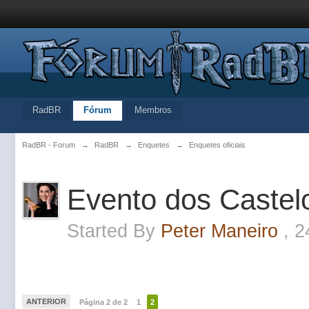
RadBR
Fórum
Membros
RadBR - Forum
→
RadBR
→
Enquetes
→
Enquetes oficiais
Evento dos Castel
Started By
Peter Maneiro
,
2
ANTERIOR
Página 2 de 2
1
2