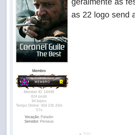
geralmente as fe
as 22 logo send 
Membro
Member ID: 18496
824 posts
94 topics
Tempo Online: 30d 23h 33m
57s
Vocação:
Paladin
Servidor:
Perseus
Topo