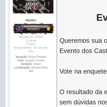
Ev
Membro
Member ID: 40569
Queremos sua op
22 posts
7 topics
Tempo Online: 3d 15h 48m
Evento dos Cast
59s
Vocação:
Royal Paladin
Char:
Suuper Combo
Servidor:
Todos
Localização:
Montes Altos
Vote na enquete
MA
O resultado da
sem dúvidas nos