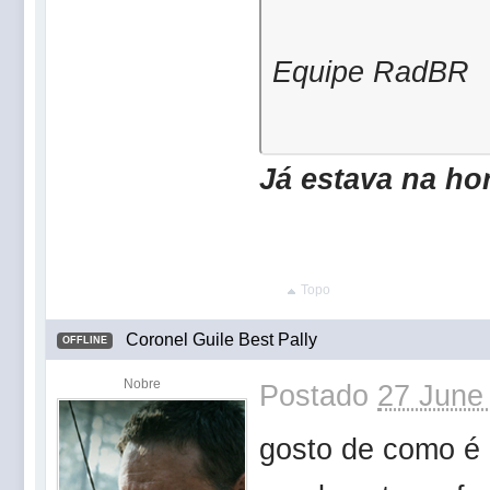
Equipe RadBR
Já estava na h
Topo
Coronel Guile Best Pally
OFFLINE
Nobre
Postado
27 June
gosto de como é 