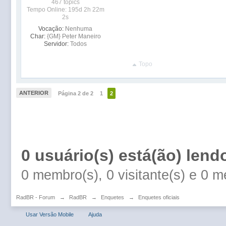
467 topics
Tempo Online: 195d 2h 22m
2s
Vocação:
Nenhuma
Char:
{GM} Peter Maneiro
Servidor:
Todos
Topo
ANTERIOR
Página 2 de 2
1
2
0 usuário(s) está(ão) lend
0 membro(s), 0 visitante(s) e 0 
RadBR - Forum
→
RadBR
→
Enquetes
→
Enquetes oficiais
Usar Versão Mobile
Ajuda