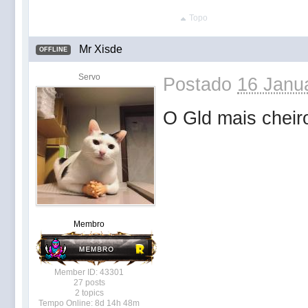
Topo
Mr Xisde
OFFLINE
Servo
Postado
16 Janua
O Gld mais cheir
Membro
Member ID: 43301
27 posts
2 topics
Tempo Online: 8d 14h 48m