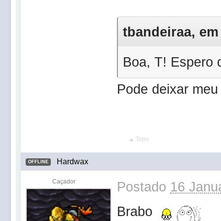
tbandeiraa, em 
Boa, T! Espero 
Pode deixar meu
Topo
Hardwax
OFFLINE
Caçador
Postado
16 Janua
Brabo