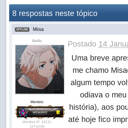
8 respostas neste tópico
Miisa
OFFLINE
Barão
Postado
14 Janua
Uma breve apre
me chamo Misae
algum tempo vol
odiava o me
Membro
história), aos 
até hoje fico imp
Member ID: 43231
114 posts