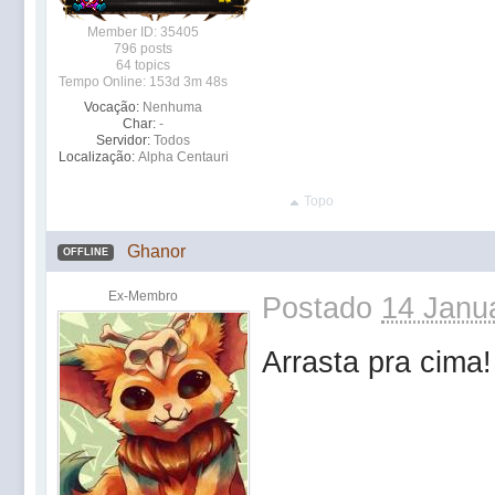
Member ID: 35405
796 posts
64 topics
Tempo Online: 153d 3m 48s
Vocação:
Nenhuma
Char:
-
Servidor:
Todos
Localização:
Alpha Centauri
Topo
Ghanor
OFFLINE
Ex-Membro
Postado
14 Janua
Arrasta pra cima!