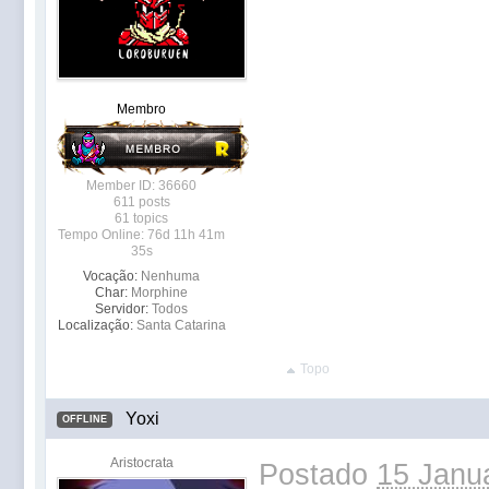
Membro
Member ID: 36660
611 posts
61 topics
Tempo Online: 76d 11h 41m
35s
Vocação:
Nenhuma
Char:
Morphine
Servidor:
Todos
Localização:
Santa Catarina
Topo
Yoxi
OFFLINE
Aristocrata
Postado
15 Janua