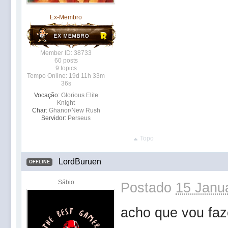
Ex-Membro
Member ID: 38733
60 posts
9 topics
Tempo Online: 19d 11h 33m
36s
Vocação:
Glorious Elite
Knight
Char:
Ghanor/New Rush
Servidor:
Perseus
Topo
LordBuruen
OFFLINE
Sábio
Postado
15 Janua
acho que vou f