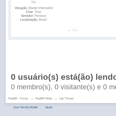
38s
Vocação:
Master Infernalist
Char:
Tvier
Servidor:
Perseus
Localização:
Brasil
Topo
0 usuário(s) está(ão) lend
0 membro(s), 0 visitante(s) e 0 
RadBR - Forum
→
RadBR Mídia
→
Life Thread
Usar Versão Mobile
Ajuda