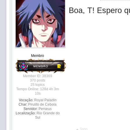
Boa, T! Espero q
Membro
Member ID: 38369
370 posts
25 topics
Tempo Online: 128d 4h 3m
10s
Vocação:
Royal Paladin
Char:
Pirulito de Cebola
Servidor:
Perseus
Localização:
Rio Grande do
Sul
Topo