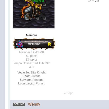
Membro
Member ID: 43308
52 posts
13 topics
Tempo Online: 37d 15h 39m
32s
Vocação:
Elite Knight
Char:
Privado
Servidor:
Perseus
Localização:
Por ai..
Topo
Wendy
OFFLINE