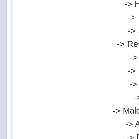
-> 
->
-> 
-> Re
->
-> 
->
-
-> Mal
-> 
-> 