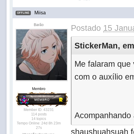
Miisa
OFFLINE
Barão
Postado
15 Janua
StickerMan, em 
Me falaram que
com o auxílio em
Membro
Member ID: 43231
Acompanhando a
114 posts
14 topics
Tempo Online: 24d 8h 23m
27s
shaushuahsuah fe