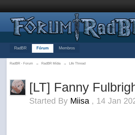
RadBR
Fórum
Membros
RadBR - Forum
→
RadBR Mídia
→
Life Thread
[LT] Fanny Fulbrig
Started By
Miisa
,
14 Jan 20