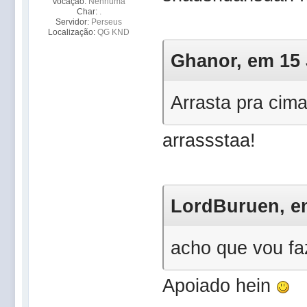
Vocação:
Nenhuma
Char:
.
Servidor:
Perseus
Localização:
QG KND
Ghanor, em 15 J
Arrasta pra cima
arrassstaa!
LordBuruen, em
acho que vou f
Apoiado hein