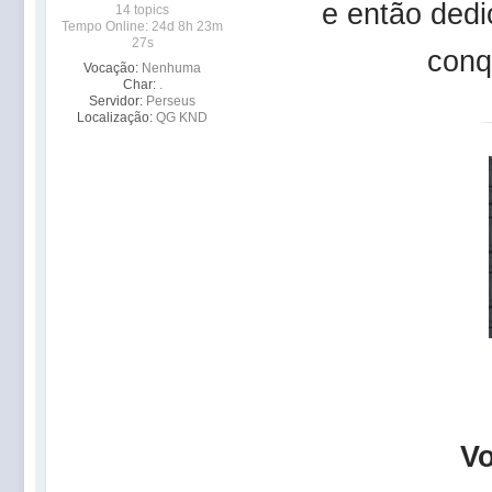
e então dedi
14 topics
Tempo Online: 24d 8h 23m
27s
conq
Vocação:
Nenhuma
Char:
.
Servidor:
Perseus
Localização:
QG KND
V