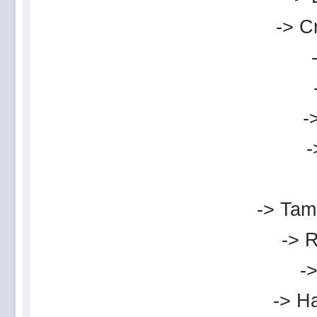
-> C
-
-
-> Tam
-> 
->
-> Ha