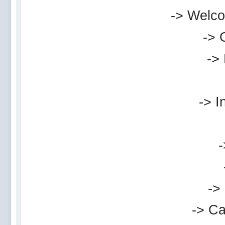
-> Welco
-> 
->
-> I
-
->
-> Ca