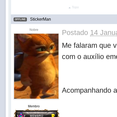
Topo
StickerMan
OFFLINE
Nobre
Postado
14 Janua
Me falaram que 
com o auxílio eme
Acompanhando a 
Membro