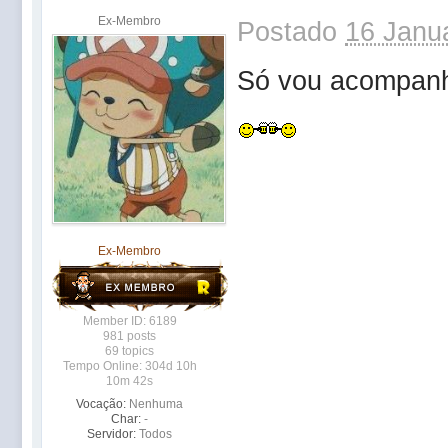
Ex-Membro
Postado
16 Janua
Só vou acompanh
Ex-Membro
Member ID: 6189
981 posts
69 topics
Tempo Online: 304d 10h
10m 42s
Vocação:
Nenhuma
Char:
-
Servidor:
Todos