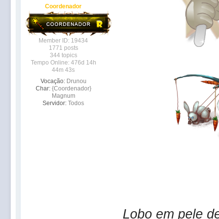
Coordenador
Member ID: 19434
1771 posts
344 topics
Tempo Online: 476d 14h
44m 43s
Vocação:
Drunou
Char:
{Coordenador}
Magnum
Servidor:
Todos
Lobo em pele de