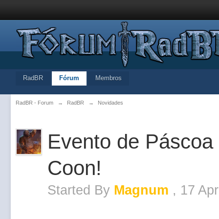
RadBR
Fórum
Membros
RadBR - Forum
→
RadBR
→
Novidades
Evento de Páscoa 2
Coon!
Started By
Magnum
,
17 Apr