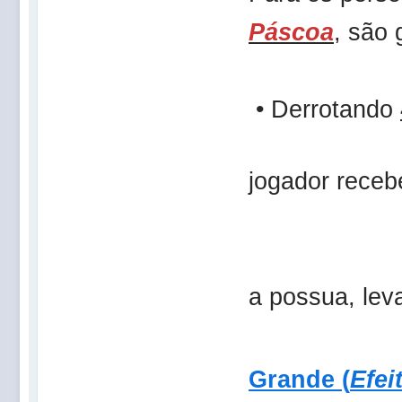
Páscoa
, são 
• Derrotando
jogador receb
a possua, le
Grande (
Efei