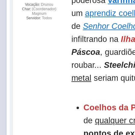
poderosa
varinh
Vocação:
Drunou
Char:
{Coordenador}
um
aprendiz coe
Magnum
Servidor:
Todos
de
Senhor Coelh
infiltrando na
Ilh
Páscoa
, guardiõ
roubar...
Steelch
metal
seriam quit
Coelhos da 
de
qualquer cr
pontos de ex