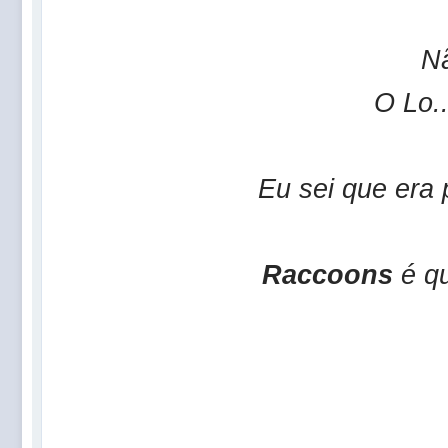
Nã
O Lo.
Eu sei que era 
Raccoons
é qu