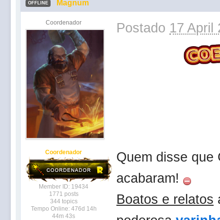
Magnum
OFFLINE
Coordenador
Postado
17 April
Coordenador
Quem disse que 
acabaram!
Member ID: 19434
1771 posts
Boatos e relatos
344 topics
Tempo Online: 476d 14h
44m 43s