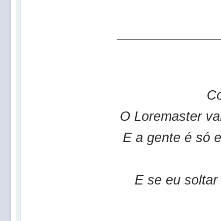
Co
O Loremaster vai 
E a gente é só e
E se eu solta