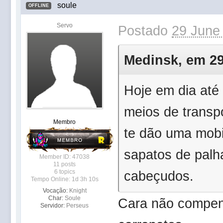
soule
OFFLINE
Servo
Postado
29 June
Medinsk, em 29 
Hoje em dia até
meios de transpo
Membro
te dão uma mob
sapatos de palh
Member ID: 47038
11 posts
6 topics
cabeçudos.
Tempo Online: 1d 3h 10s
Vocação:
Knight
Char:
Soule
Cara não compens
Servidor:
Perseus