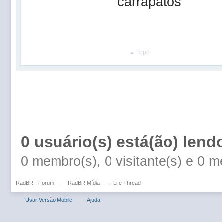
carrapatos
Topo
0 usuário(s) está(ão) lend
0 membro(s), 0 visitante(s) e 0 
RadBR - Forum
→
RadBR Mídia
→
Life Thread
Usar Versão Mobile
Ajuda