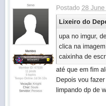
Servo
Postado
28 June 
Lixeiro do Depo
upa no imgur, de
clica na imagem 
Membro
caixinha de esc
até que em fim al
Member ID: 47038
11 posts
6 topics
Depois vou fazer
Tempo Online: 1d 3h 10s
Vocação:
Knight
Char:
Soule
limpando dp de wi
Servidor:
Perseus