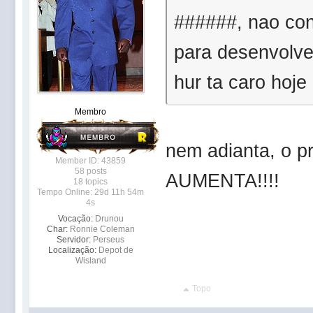
######, nao con
para desenvolver
hur ta caro hoje
Membro
nem adianta, o 
Member ID: 43859
58 posts
AUMENTA!!!!
18 topics
Tempo Online: 29d 11h 54m
4s
Vocação:
Drunou
Char:
Ronnie Coleman
Servidor:
Perseus
Localização:
Depot de
Wisland
Topo