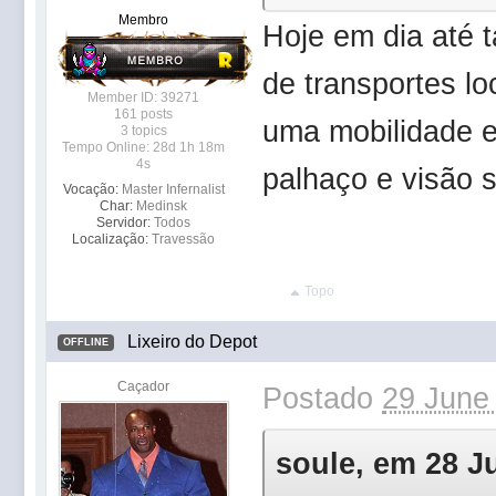
Membro
Hoje em dia até 
de transportes lo
Member ID: 39271
161 posts
uma mobilidade 
3 topics
Tempo Online: 28d 1h 18m
4s
palhaço e visão
Vocação:
Master Infernalist
Char:
Medinsk
Servidor:
Todos
Localização:
Travessão
Topo
Lixeiro do Depot
OFFLINE
Caçador
Postado
29 June
soule, em 28 Ju