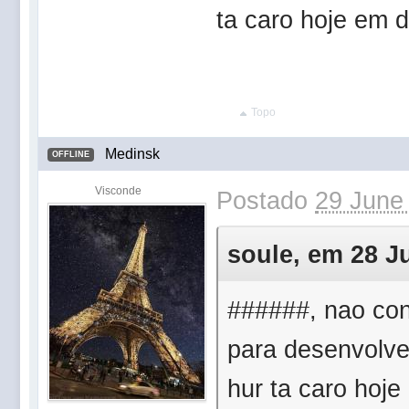
ta caro hoje em d
Topo
Medinsk
OFFLINE
Visconde
Postado
29 June
soule, em 28 Ju
######, nao con
para desenvolver
hur ta caro hoje