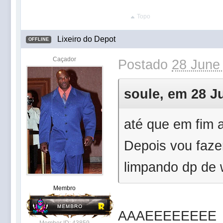
Topo
Lixeiro do Depot
OFFLINE
Caçador
Postado
28 June 
soule, em 28 Ju
até que em fim a
Depois vou faze
limpando dp de w
Membro
AAAEEEEEEEE