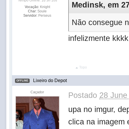
Tempo Online: 1d 3h 10s
Medinsk, em 27 
Vocação:
Knight
Char:
Soule
Servidor:
Perseus
Não consegue 
infelizmente kkkk
Topo
Lixeiro do Depot
OFFLINE
Caçador
Postado
28 June
upa no imgur, dep
clica na imagem e