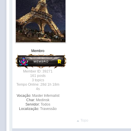
Membro
Member ID: 39271
161 posts
3 topics
Tempo Online: 28d 1h 18m
4s
Vocação:
Master Infernalist
Char:
Medinsk
Servidor:
Todos
Localização:
Travessão
Topo