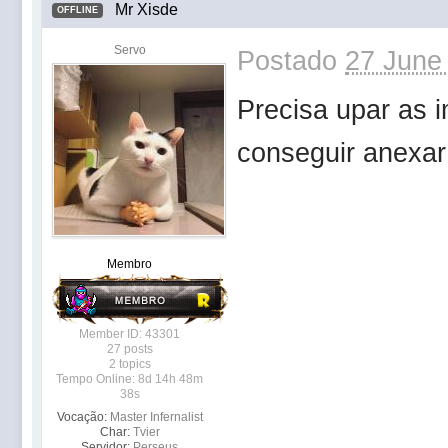
Mr Xisde
OFFLINE
Servo
Postado
27 June
Precisa upar as i
conseguir anexar
Membro
Member ID: 43301
27 posts
2 topics
Tempo Online: 8d 14h 48m
38s
Vocação:
Master Infernalist
Char:
Tvier
Servidor:
Perseus