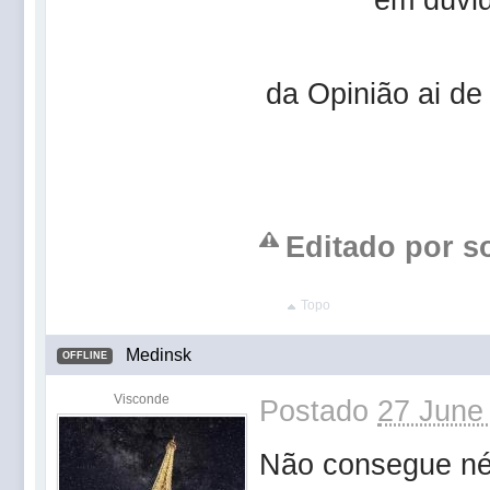
da Opinião ai d
Editado por so
Topo
Medinsk
OFFLINE
Visconde
Postado
27 June
Não consegue n