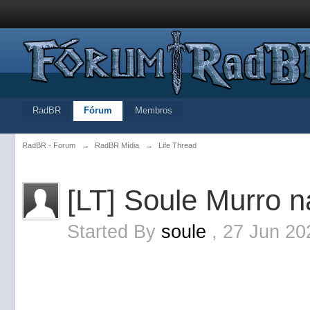
RadBR
Fórum
Membros
RadBR - Forum
→
RadBR Mídia
→
Life Thread
[LT] Soule Murro 
Started By
soule
,
27 Jun 20