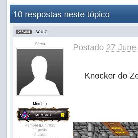
10 respostas neste tópico
soule
OFFLINE
Servo
Postado
27 June
Knocker do Ze
Membro
Member ID: 47038
11 posts
6 topics