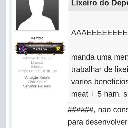
Lixeiro do Depo
AAAEEEEEEEE
Membro
manda uma men
Member ID: 47038
11 posts
6 topics
trabalhar de lix
Tempo Online: 1d 3h 10s
Vocação:
Knight
varios benefici
Char:
Soule
Servidor:
Perseus
meat + 5 ham, s
######, nao con
para desenvolver 