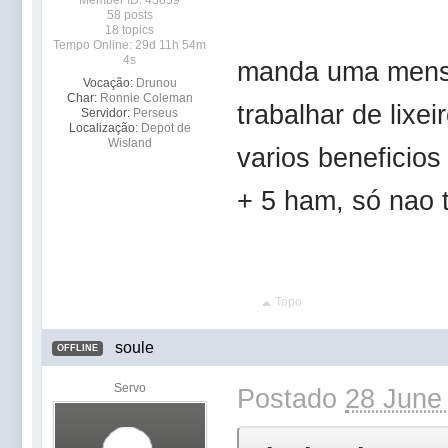
Member ID: 43859
58 posts
18 topics
Tempo Online: 29d 11h 54m
4s
manda uma mens
Vocação:
Drunou
Char:
Ronnie Coleman
trabalhar de lixe
Servidor:
Perseus
Localização:
Depot de
Wisland
varios beneficio
+ 5 ham, só nao 
Topo
soule
OFFLINE
Servo
Postado
28 June