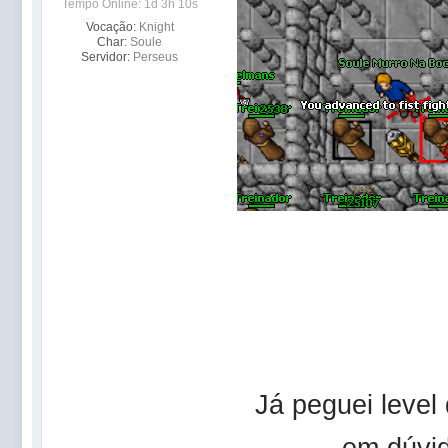
Tempo Online: 1d 3h 10s
Vocação:
Knight
Char:
Soule
Servidor:
Perseus
Já peguei level
em dúvid