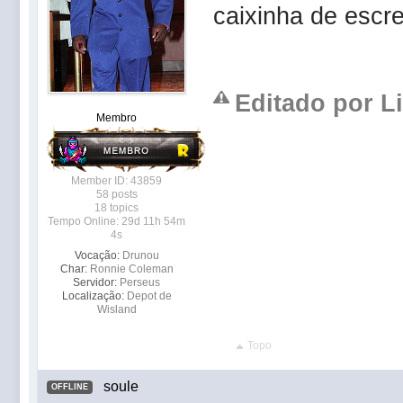
caixinha de escr
Editado por Li
Membro
Member ID: 43859
58 posts
18 topics
Tempo Online: 29d 11h 54m
4s
Vocação:
Drunou
Char:
Ronnie Coleman
Servidor:
Perseus
Localização:
Depot de
Wisland
Topo
soule
OFFLINE