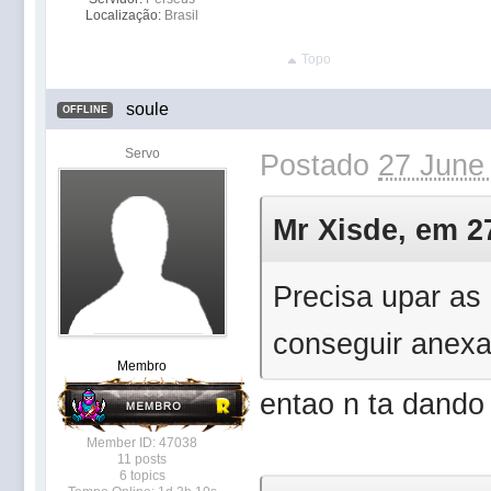
Localização:
Brasil
Topo
soule
OFFLINE
Servo
Postado
27 June
Mr Xisde, em 27
Precisa upar as 
conseguir anexa
Membro
entao n ta dando
Member ID: 47038
11 posts
6 topics