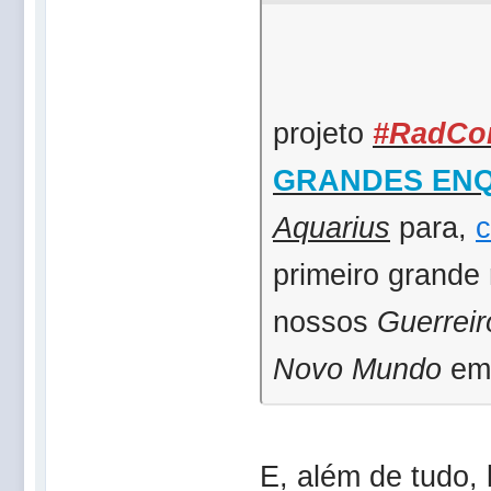
projeto
#RadCon
GRANDES ENQU
Aquarius
para,
c
primeiro grand
nossos
Guerreir
Novo Mundo
em
E, além de tudo,