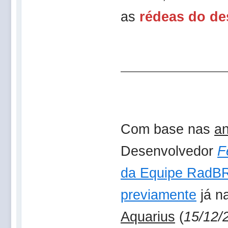
as
rédeas do de
Com base nas
an
Desenvolvedor
F
da Equipe RadB
previamente
já n
Aquarius
(
15/12/