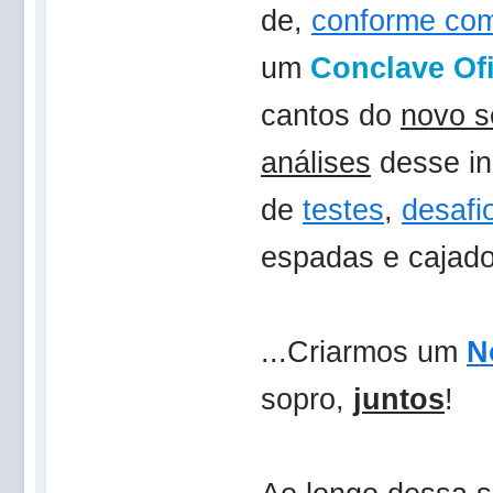
de,
conforme co
um
Conclave Ofi
cantos do
novo s
análises
desse in
de
testes
,
desafi
espadas e cajad
...Criarmos um
N
sopro,
juntos
!