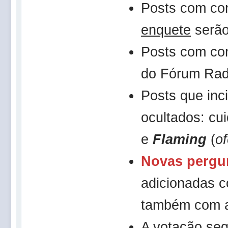
Posts com co
enquete
serão
Posts com co
do Fórum Rad
Posts que in
ocultados: c
e
Flaming
(
of
Novas pergu
adicionadas 
também com 
A votação se