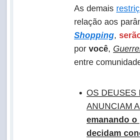
As demais
restri
relação aos par
Shopping
,
serão
por
você
,
Guerre
entre comunidad
OS DEUSES
ANUNCIAM 
emanando o 
decidam co