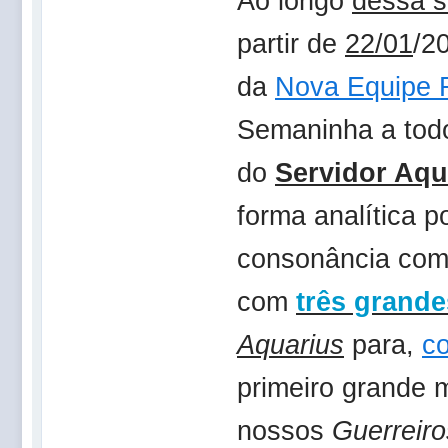
Ao longo
dessa 
partir de
22/01
/2
da
Nova Equipe
Semaninha a todo
do
Servidor Aqu
forma analítica 
consonância com
com
três grand
Aquarius
para,
c
primeiro grande
nossos
Guerreiro