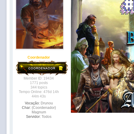
Coordenador
Member ID: 19434
1771 posts
344 topics
Tempo Online: 476d 14h
44m 43s
Vocação:
Drunou
Char:
{Coordenador}
Magnum
Servidor:
Todos