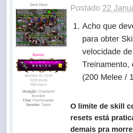
Semi Deus
Postado
22 Janua
Acho que deve
para obter Ski
velocidade de
Banido
Treinamento, 
(200 Melee / 
Member ID: 4199
3246 posts
568 topics
Vocação:
Champion
Knocker
Char:
Punchmaster
O limite de skill
Servidor:
Todos
resets está prati
demais pra morrer