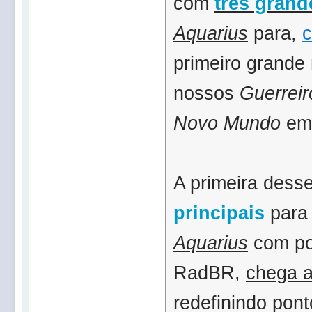
com
três grand
Aquarius
para,
c
primeiro grand
nossos
Guerreir
Novo Mundo
em
A primeira dess
principais
para 
Aquarius
com po
RadBR,
chega a
redefinindo pont