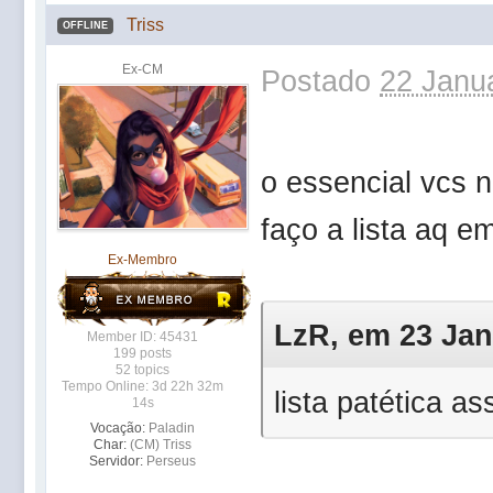
Triss
OFFLINE
Ex-CM
Postado
22 Janua
o essencial vcs 
faço a lista aq e
Ex-Membro
LzR, em 23 Jan 
Member ID: 45431
199 posts
52 topics
Tempo Online: 3d 22h 32m
lista patética a
14s
Vocação:
Paladin
Char:
(CM) Triss
Servidor:
Perseus