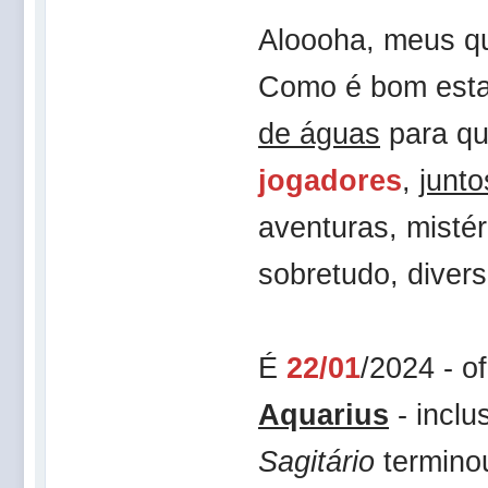
Aloooha, meus q
Como é bom estar
de águas
para qu
jogadores
,
junto
aventuras, misté
sobretudo, diver
É
22/01
/2024 - o
Aquarius
- inclu
Sagitário
termino