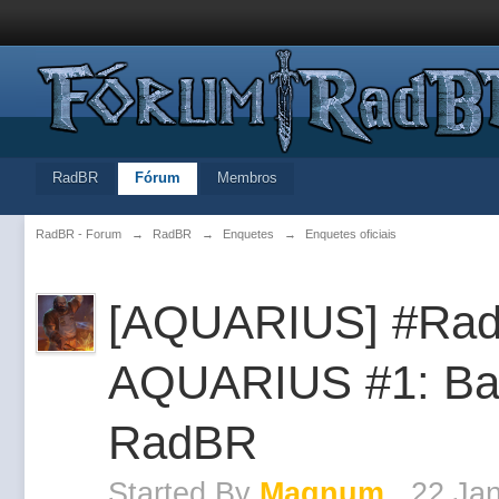
RadBR
Fórum
Membros
RadBR - Forum
→
RadBR
→
Enquetes
→
Enquetes oficiais
[AQUARIUS] #Rad
AQUARIUS #1: Ba
RadBR
Started By
Magnum
,
22 Ja