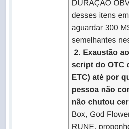
DURAÇÃO OBVIO)
desses itens em
aguardar
300
MS
semelhantes ne
2. Exaustão a
script do OTC
ETC) até por q
pessoa não con
não chutou cer
Box, God Flo
RUNE, proponho 