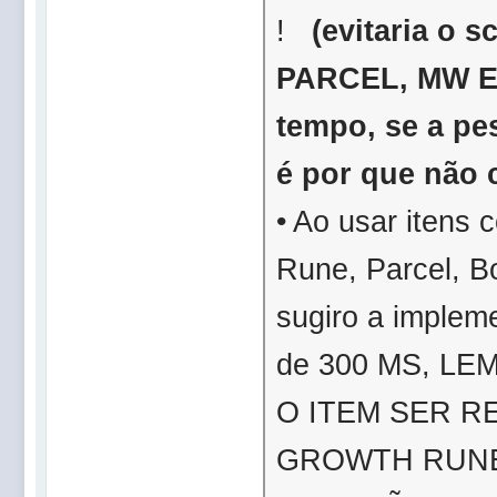
!
(evitaria o 
PARCEL, MW ET
tempo, se a pe
é por que não 
• Ao usar itens
Rune, Parcel, 
sugiro a imple
de
300
MS, LE
O ITEM SER R
GROWTH RUNE