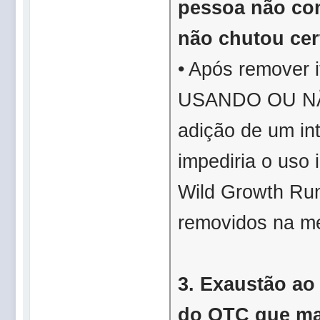
pessoa não con
não chutou cer
• Após remover 
USANDO OU NÃ
adição de um in
impediria o uso
Wild Growth Run
removidos na m
3. Exaustão ao 
do OTC que ma