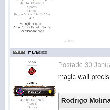
Member ID: 28403
5 posts
3 topics
Tempo Online: 12d 1h 35m
41s
Vocação:
Paladin
Char:
Chuck Paladin Norris
Localização:
Zank
Topo
mayapsico
OFFLINE
Servo
Postado
30 Janua
magic wall precis
Membro
Rodrigo Molinar
Member ID: 47540
7 posts
1 topics