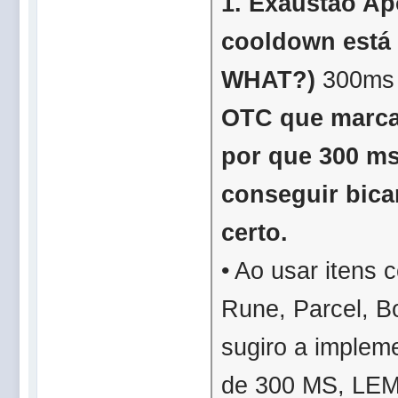
1. Exaustão Ap
cooldown est
WHAT?)
300ms
OTC que marca
por que 300 m
conseguir bica
certo.
• Ao usar itens
Rune, Parcel, 
sugiro a imple
de
300
MS, LE