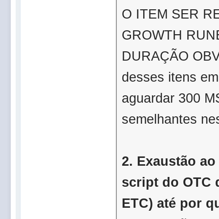
O ITEM SER R
GROWTH RUNE
DURAÇÃO OBVIO)
desses itens em
aguardar
300
MS
semelhantes ne
2. Exaustão a
script do OTC
ETC) até por q