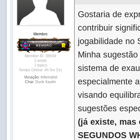
Gostaria de exp
contribuir signi
Membro
jogabilidade no
Minha sugestão 
Member ID: 38544
2 posts
1 topics
sistema de exaus
Tempo Online: 4h 5m 31s
Vocação:
Infernalist
especialmente a
Char:
Duck Xaulin
visando equilibr
sugestões espec
(já existe, ma
SEGUNDOS W