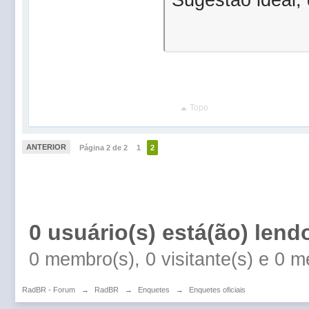
Topo
ANTERIOR
Página 2 de 2
1
2
0 usuário(s) está(ão) lend
0 membro(s), 0 visitante(s) e 0 
RadBR - Forum
→
RadBR
→
Enquetes
→
Enquetes oficiais