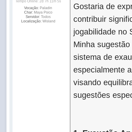
Tempo Online: 2d 7h 11m 5s
Gostaria de exp
Vocação:
Paladin
Char:
Maya Psico
contribuir signi
Servidor:
Todos
Localização:
Wisland
jogabilidade no
Minha sugestão 
sistema de exaus
especialmente a
visando equilibr
sugestões espec