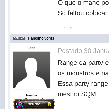
O que o mano pos
Só faltou coloca
Topo
PaladinoNorris
OFFLINE
Servo
Postado
30 Janua
Range da party es
os monstros e nã
Essa party range 
mesmo SQM
Membro