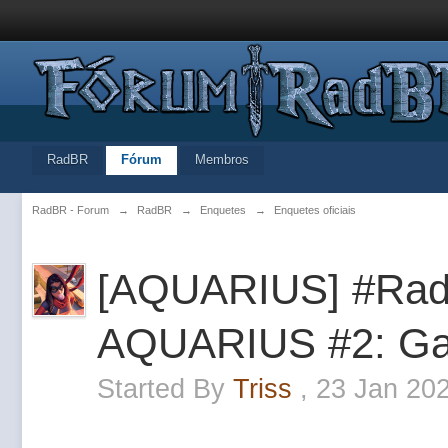
RadBR
Fórum
Membros
RadBR - Forum
→
RadBR
→
Enquetes
→
Enquetes oficiais
[AQUARIUS] #Rad
AQUARIUS #2: Ga
Started By
Triss
,
23 Jan 20