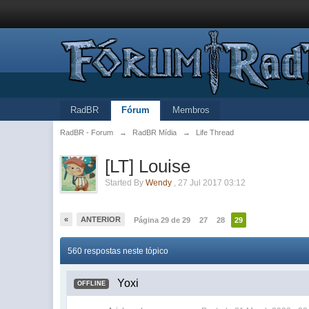
RadBR
Fórum
Membros
RadBR - Forum
→
RadBR Mídia
→
Life Thread
[LT] Louise
Started By
Wendy
,
27 Jul 2017 03:12
«
ANTERIOR
Página 29 de 29
27
28
29
560 respostas neste tópico
Yoxi
OFFLINE