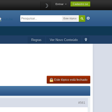
Entrar
Cadastre-se
☽
Este tópico
Regras
Ver Novo Conteúdo
Este tópico está fechado
#561