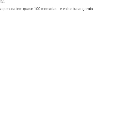
:58
sa pessoa tem quase 100 montarias
v-vai se tratar garota