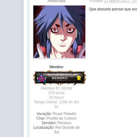
Aristocrata
Postado
21 March 2022 - 23
Que absurdo pensar que es
Membro
Member ID: 38369
370 posts
25 topics
Tempo Online: 128d 4h 3m
4s
Vocação:
Royal Paladin
Char:
Pirulito de Cebola
Servidor:
Perseus
Localização:
Rio Grande do
Sul