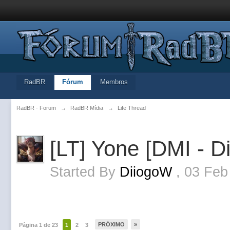
RadBR
Fórum
Membros
RadBR - Forum
→
RadBR Mídia
→
Life Thread
[LT] Yone [DMI - Di
Started By
DiiogoW
,
03 Feb
PRÓXIMO
»
Página 1 de 23
1
2
3