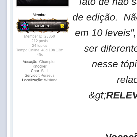
fato de não 
de edição. Não
Membro
em 10 leveis"
Member ID: 23850
212 posts
ser diferen
24 topics
Tempo Online: 48d 10h 13m
45s
nesse tóp
Vocação:
Champion
Knocker
Char:
Setti
Servidor:
Perseus
rela
Localização:
Wisland
&gt;
RELE