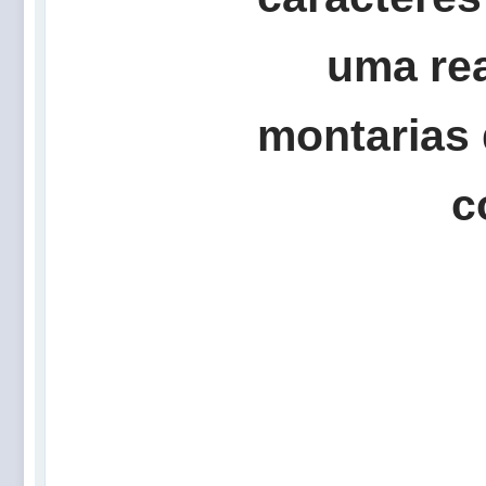
uma rea
montarias 
c