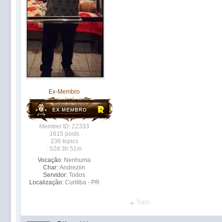
Ex-Membro
Member ID: 22333
1615 posts
236 topics
: 52d 3h 51m
Vocação:
Nenhuma
Char:
Andreziin
Servidor:
Todos
Localização:
Curitiba - PR
Topo