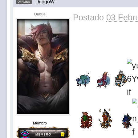
DiiogoW
OFFLINE
Duque
Postado
03 Febru
Membro