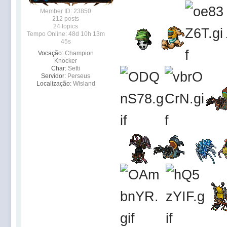
Member ID: 23850
212 posts
24 topics
Tempo Online: 48d 10h 13m
45s
Vocação:
Champion
Knocker
Char:
Setti
Servidor:
Perseus
Localização:
Wisland