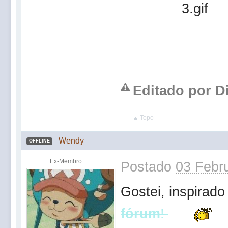
Editado por Di
Topo
Wendy
OFFLINE
Ex-Membro
Postado
03 Febru
Gostei, inspirad
fórum
!