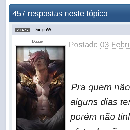
457 respostas neste tópico
DiiogoW
OFFLINE
Duque
Postado
03 Febru
Pra quem não
alguns dias te
porém não tin