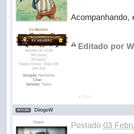
Acompanhando, e
Ex-Membro
Editado por We
Member ID: 6189
981 posts
69 topics
Tempo Online: 304d 10h
10m 42s
Vocação:
Nenhuma
Char:
-
Servidor:
Todos
Topo
DiiogoW
OFFLINE
Duque
Postado
03 Febru