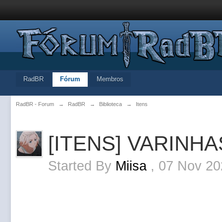
RadBR
Fórum
Membros
RadBR - Forum
→
RadBR
→
Biblioteca
→
Itens
[ITENS] VARINH
Started By
Miisa
,
07 Nov 20