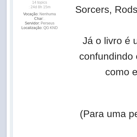
14 topics
Sorcers, Rods
: 24d 8h 15m
Vocação:
Nenhuma
Char:
.
Servidor:
Perseus
Localização:
QG KND
Já o livro é
confundindo
como e
(Para uma pe