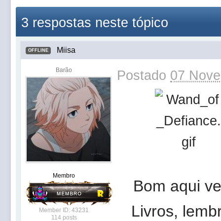
3 respostas neste tópico
Miisa
OFFLINE
Barão
Postado
07 Nove
Membro
Bom aqui ve
Livros, lem
Member ID: 43231
114 posts