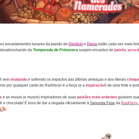
e os encantamentos lunares da paixão de
Dionísio
e
Diana
estão cada vez mais for
s desabrochando da
Temporada de Primavera
surgem encantos de
paixão
,
arco-í
BR vem
mudando
e sofrendo os impactos das últimas ameaças e dos literais
choque
smo por qualquer canto do
RadVerso
é a força (e a
inspiração
!) de uma forte e p
de
e as musas (e
musos
) inspiradores de suas
paixões mais ardentes
guiarem suas
ê e chocolate! É hora de dar a largada oficialmente à
Segunda Fase
da
RadParty 