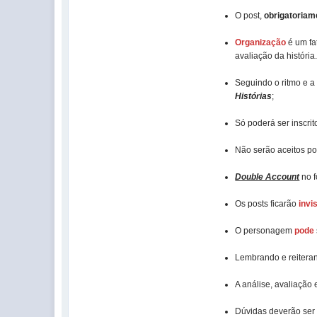
O post,
obrigatoriam
Organização
é um fa
avaliação da história
Seguindo o ritmo e a
Histórias
;
Só poderá ser inscri
Não serão aceitos po
Double Account
no f
Os posts ficarão
invi
O personagem
pode
Lembrando e reiteran
A análise, avaliação
Dúvidas deverão ser 