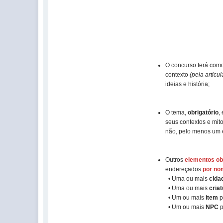
O concurso terá como
contexto
(pela articu
ideias e história;
O tema,
obrigatório
,
seus contextos e mito
não, pelo menos um e
Outros
elementos ob
endereçados
por no
• Uma ou mais
cida
• Uma ou mais
cria
• Um ou mais
item
p
• Um ou mais
NPC
p