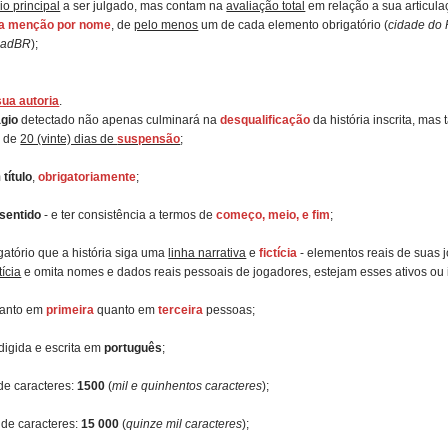
io principal
a ser julgado, mas contam na
avaliação total
em relação a sua articula
 a menção por nome
, de
pelo menos
um de cada elemento obrigatório (
cidade do 
RadBR
);
sua autoria
.
ágio
detectado não apenas culminará na
desqualificação
da história inscrita, m
o de
20 (vinte) dias de
suspensão
;
m
título
,
obrigatoriamente
;
 sentido
- e ter consistência a termos de
começo, meio, e fim
;
gatório que a história siga uma
linha narrativa
e
fictícia
- elementos reais de suas j
ctícia
e omita nomes e dados reais pessoais de jogadores, estejam esses ativos ou i
 tanto em
primeira
quanto em
terceira
pessoas;
edigida e escrita em
português
;
de caracteres:
1500
(
mil e quinhentos caracteres
);
de caracteres:
15 000
(
quinze mil caracteres
);