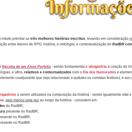
 intuito premiar as
três melhores histórias inscritas
, levando em consideração
c
lação entre fatores de RPG, história, e mitologia, e contextualização do
RadBR com
 é
Receita de um Amor Perfeito
- sendo fundamental e
obrigatória
a criação de hi
logias, e afins,
relativos e contextualizados
com o
Dia dos Namorados
e elemen
lemento coadjuvante que seja relacionado a quitutes ou comidas festivos), e aos
rigatórios
a serem utilizados na composição da história - sendo igualmente vital 
me
,
pelo menos uma vez
ao longo da história - consistem em:
des
do RadBR;
tura
presente no RadBR;
resente no RadBR;
resente no RadBR.