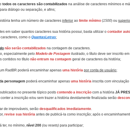
ue
todos os caracteres são contabilizados
na análise de caracteres mínimos e má
para diálogo ou separação, e afins;
 história tenha um número de caracteres
inferior
ao
limite mínimo
(
1500
) ou
superio
es em saber quantos caracteres sua história possui, basta utilizar o
contador aut
 caracteres, como o
QuantasLetras
;
ulo
não serão contabilizados
na contagem de caracteres.
xo, especialmente pelo
Modelo de Postagem
ilustrado, o título deve ser inscrito 
 contidos no título
não entram na contagem
geral de caracteres da história;
um RadBR poderá encaminhar apenas
uma história
por conta de usuário
;
da personagem
poderá encaminhar apenas
uma história
inscrita com vinculação
ublicados no presente tópico posts
contendo a inscrição
com a história
JÁ PRE
conter a inscrição e/ou sem trazer a história devidamente finalizada serão
descon
sar de improváveis, serão
desqualificados imediatamente
.
or,
revise sua história
antes de publicá-la como inscrição; após o encaminhament
 ter, no mínimo,
nível 200
(ou resets)
para participar;