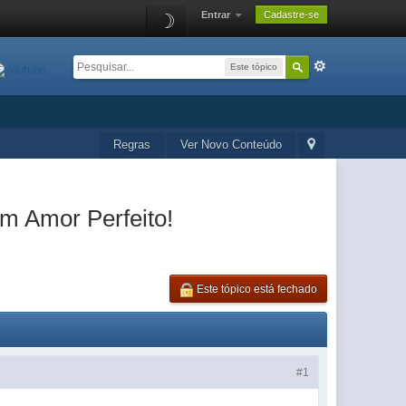
Entrar
Cadastre-se
☽
Este tópico
Regras
Ver Novo Conteúdo
m Amor Perfeito!
Este tópico está fechado
#1