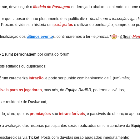
ente
, deve seguir o
Modelo de Postagem
endereçado abaixo - contendo: o nome do 
tor que, apesar de não plenamente desqualificativo -
desde que a inscrição siga 
. Procure dividir sua história em
parágrafos
e utilizar de pontuação, sempre que po
 finalização dos
últimos evento
s, continuaremos a ter -
e premiar!
-
3 (três)
Men
to
1 (um) personagem
por conta do fórum;
sts editados ou duplicados;
órum caracteriza
infração
, e pode ser punido com
banimento de 1 (um) mês
;
síveis para os jogadores
, mas nós, da
Equipe RadBR
, poderemos vê-los;
ser residente de Duskwood;
do, claro, que as
premiações
são
intransferíveis
, e passíveis de obtenção apena
 e a avaliação das histórias participantes serão realizados em um conclave da
Equ
esclarecidas via
Ticket
. Posts com dúvidas serão apagados imediatamente;