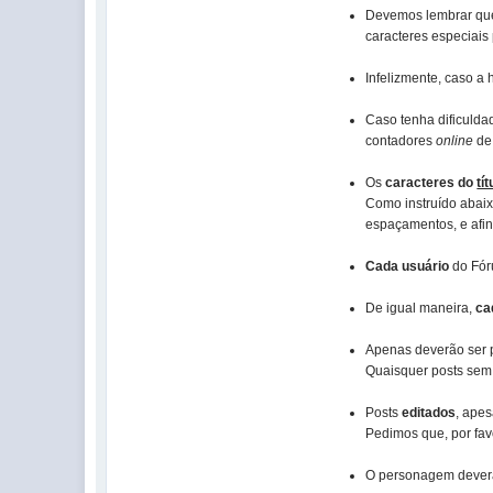
Devemos lembrar q
caracteres especiais 
Infelizmente, caso a
Caso tenha dificuldad
contadores
online
de
Os
caracteres do
tít
Como instruído abai
espaçamentos, e afins
Cada usuário
do Fór
De igual maneira,
ca
Apenas deverão ser p
Quaisquer posts sem 
Posts
editados
, ape
Pedimos que, por fav
O personagem deverá