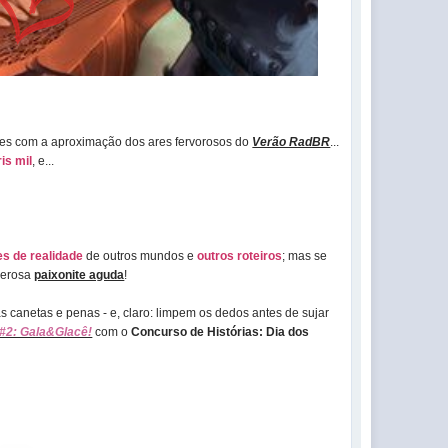
tes com a aproximação dos ares fervorosos do
Verão RadBR
...
ris mil
, e...
s de realidade
de outros mundos e
outros roteiros
; mas se
oderosa
paixonite aguda
!
 canetas e penas - e, claro: limpem os dedos antes de sujar
#2: Gala&Glacê!
com o
Concurso de Histórias: Dia dos