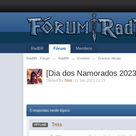
RadBR
Fórum
Membros
RadBR - Forum
→
RadBR
→
Eventos
→
Eventos oficiais
[Dia dos Namorados 2023]
Started By
Triss
,
11 Jun 2023 21:15
5 respostas neste tópico
Triss
OFFLINE