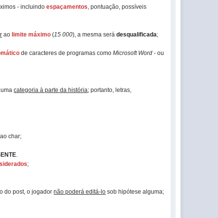
ximos - incluindo
espaçamentos
, pontuação, possíveis
r
ao
limite máximo
(
15 000
), a mesma será
desqualificada
;
omático
de caracteres de programas como
Microsoft Word
- ou
em uma
categoria à parte da história
; portanto, letras,
 ao char;
SENTE
.
siderados
;
o do post, o jogador
não poderá editá-lo
sob hipótese alguma;