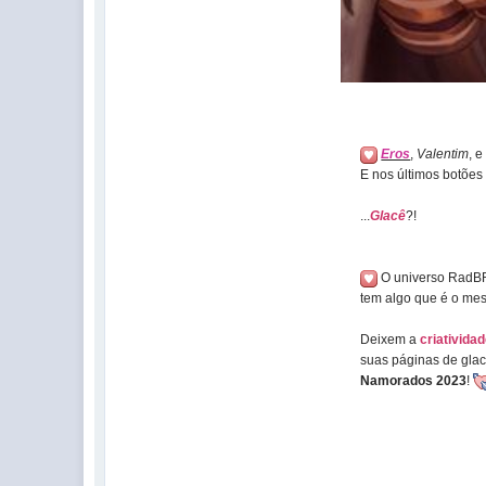
Eros
,
Valentim
, 
E nos últimos botõe
...
Glacê
?!
O universo Rad
tem algo que é o me
Deixem a
criativida
suas páginas de glac
Namorados 2023
!