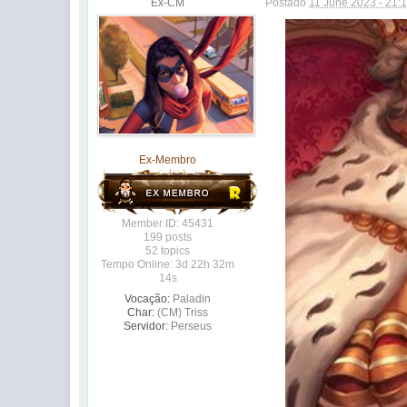
Ex-CM
Postado
11 June 2023 - 21:
Ex-Membro
Member ID: 45431
199 posts
52 topics
Tempo Online: 3d 22h 32m
14s
Vocação:
Paladin
Char:
(CM) Triss
Servidor:
Perseus