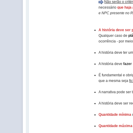
Não serão o critér
necessário
que haja
e NPC presente no 
A história deve ser
Qualquer caso de
pl
ocorrência - por mei
A história deve ter u
A história deve
fazer
É fundamental e obri
que a mesma seja
fi
A narrativa pode ser
A história deve ser r
Quantidade mínima
Quantidade máxima