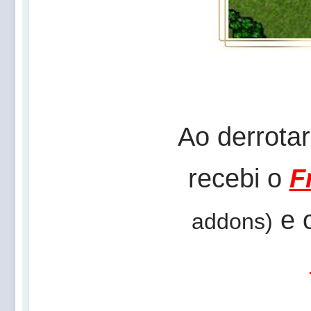
Ao derrota
recebi o
F
e 
addons)