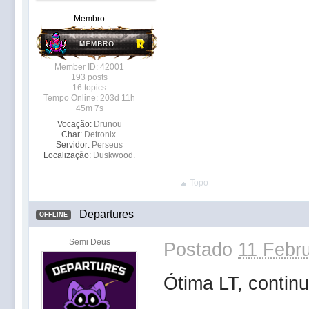
Membro
Member ID: 42001
193 posts
16 topics
Tempo Online: 203d 11h
45m 7s
Vocação:
Drunou
Char:
Detronix.
Servidor:
Perseus
Localização:
Duskwood.
Topo
Departures
OFFLINE
Semi Deus
Postado
11 Febru
Ótima LT, contin