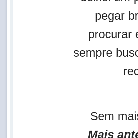
pegar b
procurar 
sempre busc
re
Sem mais
Mais ant