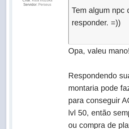
Char:
Kiba Inuzuka
Servidor:
Perseus
Tem algum npc 
responder. =))
Opa, valeu mano
Respondendo sua
montaria pode fa
para conseguir 
lvl 50, então sem
ou compra de pl