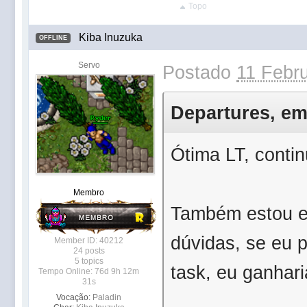
Topo
Kiba Inuzuka
OFFLINE
Servo
Postado
11 Febru
Departures, em 
Ótima LT, conti
Membro
Também estou e
dúvidas, se eu p
Member ID: 40212
24 posts
5 topics
task, eu ganhar
Tempo Online: 76d 9h 12m
31s
Vocação:
Paladin