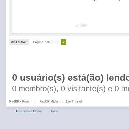
Topo
ANTERIOR
Página 2 de 2
1
2
0 usuário(s) está(ão) lend
0 membro(s), 0 visitante(s) e 0 
RadBR - Forum
→
RadBR Mídia
→
Life Thread
Usar Versão Mobile
Ajuda