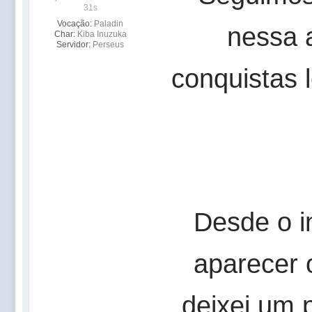
31s
Vocação:
Paladin
nessa a
Char:
Kiba Inuzuka
Servidor:
Perseus
conquistas l
Desde o i
aparecer 
deixei um 