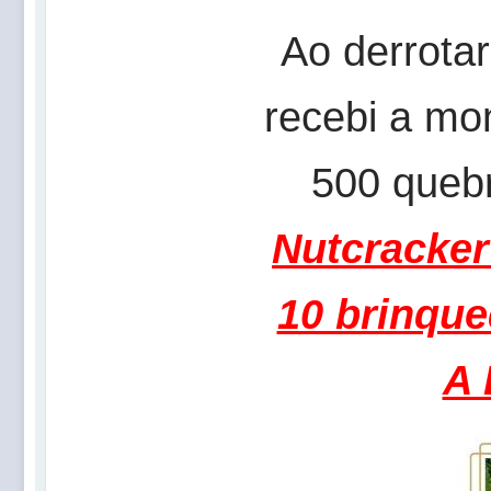
Ao derrota
recebi a mo
500 quebr
Nutcracker
10 brinque
A 