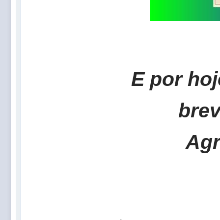
E por ho
brev
Agr