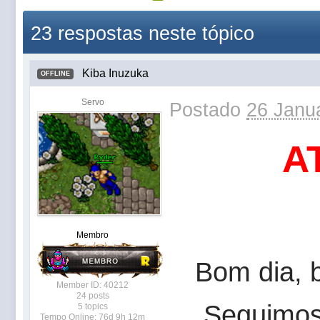
23 respostas neste tópico
Kiba Inuzuka
OFFLINE
Servo
Postado
26 Janua
A
Membro
Bom dia, b
Member ID: 40212
24 posts
Seguimos
5 topics
Tempo Online: 76d 9h 12m