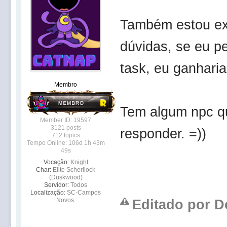
Também estou ex
dúvidas, se eu p
task, eu ganhari
Membro
Tem algum npc q
Member ID: 19597
3121 posts
responder. =))
712 topics
Tempo Online: 106d 1h 43m
49s
Vocação:
Knight
Char:
Elite Scherllock
(Duskwood)
Servidor:
Todos
Localização:
SC-Campos
Novos.
Editado por De