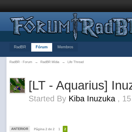
RadBR
Fórum
Membros
RadBR - Forum
→
RadBR Mídia
→
Life Thread
[LT - Aquarius] In
Started By
Kiba Inuzuka
,
15
ANTERIOR
Página 2 de 2
1
2