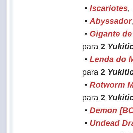
•
Iscariotes
,
•
Abyssador
•
Gigante de
para
2
Yukiti
•
Lenda do 
para
2
Yukiti
•
Rotworm M
para
2
Yukiti
•
Demon [B
•
Undead Dr