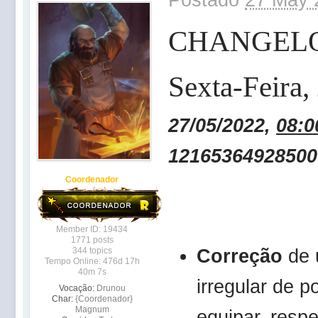
CHANGEL
Sexta-Feira,
27/05/2022,
08:0
12165364928500
Coordenador
Member ID: 19434
1771 posts
Correção
de 
344 topics
Tempo Online: 476d 17h
40m 7s
irregular de 
Vocação:
Drunou
Char:
{Coordenador}
Magnum
equipar, resp