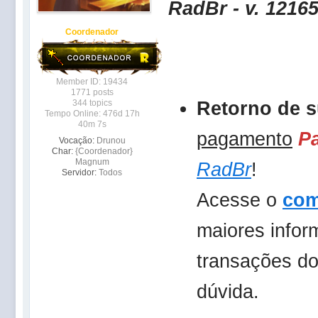
RadBr - v. 1216
Coordenador
Member ID: 19434
1771 posts
Retorno de s
344 topics
Tempo Online: 476d 17h
40m 7s
pagamento
P
Vocação:
Drunou
Char:
{Coordenador}
Magnum
RadBr
!
Servidor:
Todos
Acesse o
com
maiores infor
transações d
dúvida.