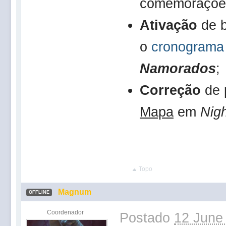
comemoraçõe
Ativação
de 
o
cronograma o
Namorados
;
Correção
de 
Mapa
em
Nig
Topo
Magnum
OFFLINE
Coordenador
Postado
12 June