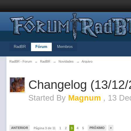
RadBR
Fórum
Membros
RadBR - Forum
→
RadBR
→
Novidades
→
Arquivo
Changelog (13/12/
Started By
Magnum
,
13 De
ANTERIOR
PRÓXIMO
»
Página 3 de 11
1
2
3
4
5