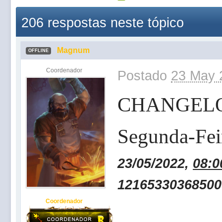
206 respostas neste tópico
Magnum
OFFLINE
Coordenador
Postado
23 May 
CHANGEL
Segunda-Fei
23/05/2022,
08:0
12165330368500
Coordenador