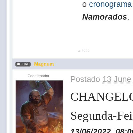
o
cronograma o
Namorados
.
Topo
Magnum
OFFLINE
Coordenador
Postado
13 June
CHANGEL
Segunda-Fei
13/06/2022,
08:0