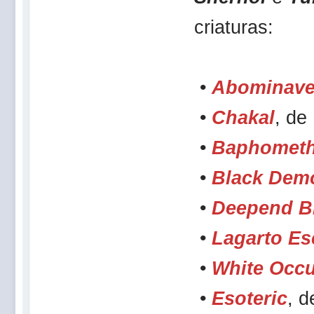
criaturas:
•
Abominave
•
Chakal
, de
•
Baphomet
•
Black Dem
•
Deepend Br
•
Lagarto Es
•
White Occul
•
Esoteric
, d