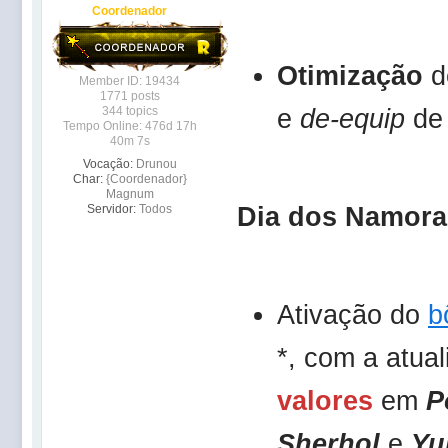
Coordenador
Otimização
d
Member ID: 19434
1771 posts
e
de-equip
de 
344 topics
Tempo Online: 476d 17h
40m 7s
Vocação:
Drunou
Char:
{Coordenador}
Magnum
Dia dos Namora
Servidor:
Todos
Ativação do
b
*, com a atua
valores
em
P
Sherhol
e
Yu