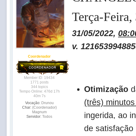
Terça-Feira,
31/05/2022,
08:0
v. 121653994885
Coordenador
Member ID: 19434
1771 posts
Otimização
d
344 topics
Tempo Online: 476d 17h
40m 7s
(três) minutos
Vocação:
Drunou
Char:
{Coordenador}
Magnum
ingerida, ao i
Servidor:
Todos
de satisfação