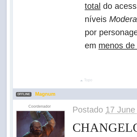
total
do acess
níveis
Modera
por personag
em
menos de 
Topo
Magnum
OFFLINE
Coordenador
Postado
17 June
CHANGEL