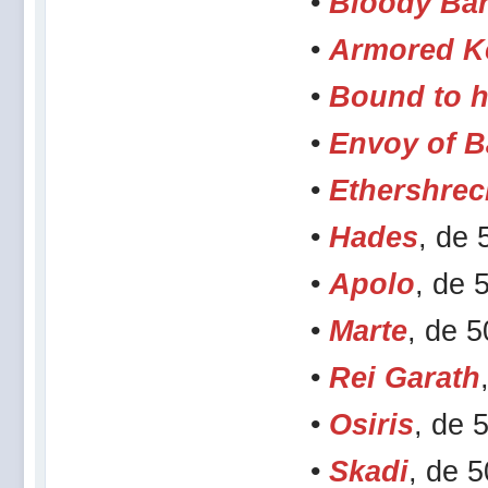
•
Bloody Ba
•
Armored K
•
Bound to 
•
Envoy of 
•
Ethershrec
•
Hades
, de
•
Apolo
, de 
•
Marte
, de 
•
Rei Garath
•
Osiris
, de 
•
Skadi
, de 