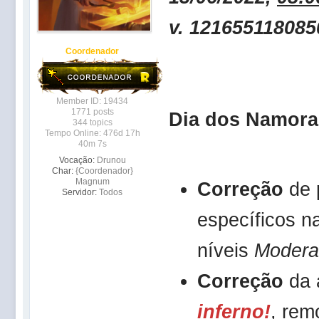
v. 121655118085
Coordenador
Member ID: 19434
1771 posts
Dia dos Namora
344 topics
Tempo Online: 476d 17h
40m 7s
Vocação:
Drunou
Char:
{Coordenador}
Magnum
Correção
de 
Servidor:
Todos
específicos n
níveis
Modera
Correção
da 
inferno!
, re