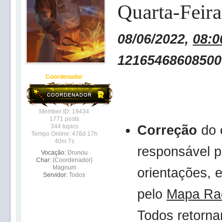
Quarta-Feira
08/06/2022,
08:0
12165468608500
Coordenador
Member ID: 19434
1771 posts
Correção
do 
344 topics
Tempo Online: 476d 17h
40m 7s
responsável p
Vocação:
Drunou
Char:
{Coordenador}
Magnum
orientações, 
Servidor:
Todos
pelo
Mapa Ra
Todos retorna