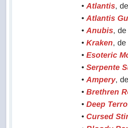
•
Atlantis
, d
•
Atlantis G
•
Anubis
, de
•
Kraken
, de
•
Esoteric M
•
Serpente 
•
Ampery
, d
•
Brethren 
•
Deep Terro
•
Cursed Sti