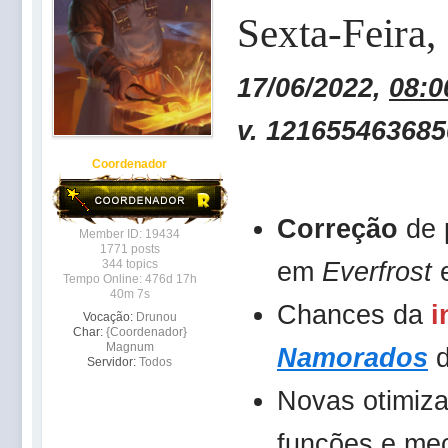
Sexta-Feira
,
17/06/2022,
08:0
v. 121655463685
Coordenador
Correção
de 
Member ID: 19434
1771 posts
em
Everfrost
344 topics
Tempo Online: 476d 17h
40m 7s
Chances da
i
Vocação:
Drunou
Char:
{Coordenador}
Magnum
Namorados
Servidor:
Todos
Novas otimiza
funções e me