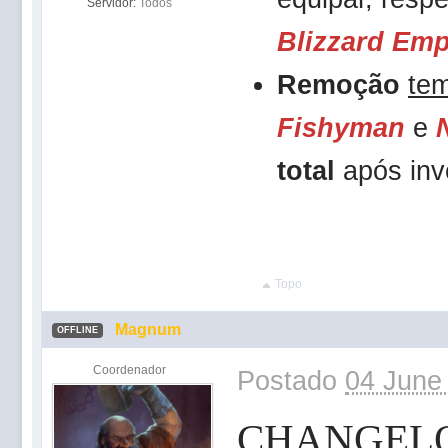
Servidor:
Todos
Blizzard Em
Remoção
tem
Fishyman
e
total
após inv
Topo
Magnum
OFFLINE
Coordenador
Postado
04 June
CHANGEL