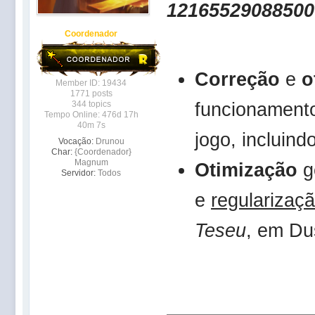
12165529088500
Coordenador
Correção
e
o
Member ID: 19434
1771 posts
funcionament
344 topics
Tempo Online: 476d 17h
40m 7s
jogo, incluind
Vocação:
Drunou
Char:
{Coordenador}
Magnum
Otimização
g
Servidor:
Todos
e
regularizaç
Teseu
, em Du