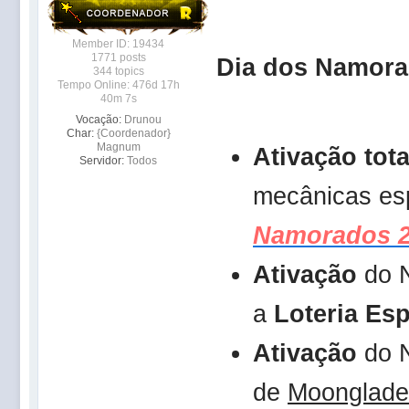
Member ID: 19434
1771 posts
Dia dos Namora
344 topics
Tempo Online: 476d 17h
40m 7s
Vocação:
Drunou
Char:
{Coordenador}
Magnum
Ativação tota
Servidor:
Todos
mecânicas es
Namorados 
Ativação
do 
a
Loteria Esp
Ativação
do 
de
Moonglade