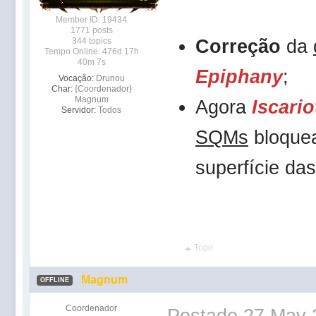
Member ID: 19434
1771 posts
Correção
da
344 topics
Tempo Online: 476d 17h
40m 7s
Epiphany
;
Vocação:
Drunou
Char:
{Coordenador}
Magnum
Agora
Iscario
Servidor:
Todos
SQMs
bloquea
superfície das
Topo
Magnum
OFFLINE
Coordenador
Postado
27 May 