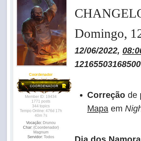
CHANGEL
Domingo
, 1
12/06/2022,
08:0
12165503168500
Coordenador
Correção
de 
Member ID: 19434
1771 posts
Mapa
em
Nig
344 topics
Tempo Online: 476d 17h
40m 7s
Vocação:
Drunou
Char:
{Coordenador}
Magnum
Dia dos Namora
Servidor:
Todos