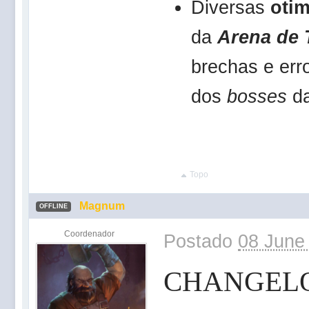
Diversas
oti
da
Arena de 
brechas e err
dos
bosses
d
Topo
Magnum
OFFLINE
Coordenador
Postado
08 June
CHANGEL