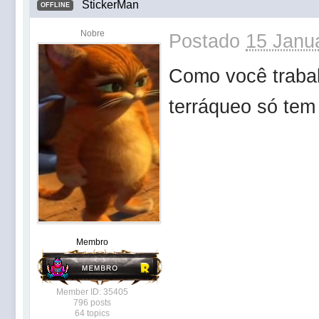
StickerMan
OFFLINE
Nobre
Postado
15 Janua
Como você trabal
terráqueo só tem
Membro
Member ID: 35405
796 posts
64 topics