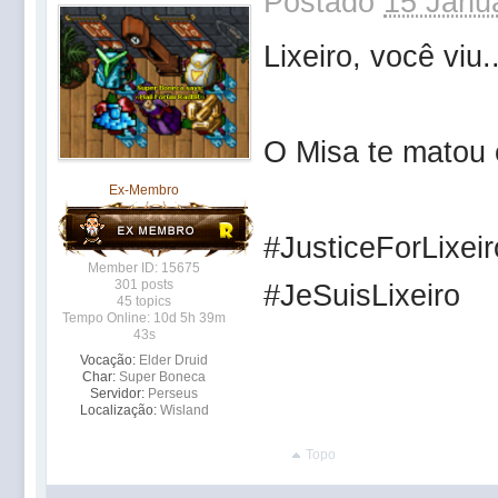
Postado
15 Janua
Lixeiro, você viu..
O Misa te matou e 
Ex-Membro
#JusticeForLixeir
Member ID: 15675
301 posts
#JeSuisLixeiro
45 topics
Tempo Online: 10d 5h 39m
43s
Vocação:
Elder Druid
Char:
Super Boneca
Servidor:
Perseus
Localização:
Wisland
Topo