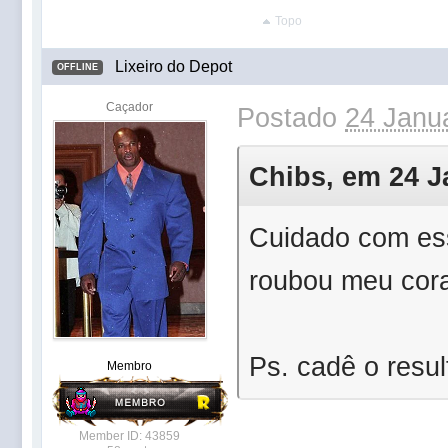
Topo
Lixeiro do Depot
OFFLINE
Caçador
Postado
24 Janua
Chibs, em 24 Ja
Cuidado com ess
roubou meu cora
Ps. cadê o resu
Membro
Member ID: 43859