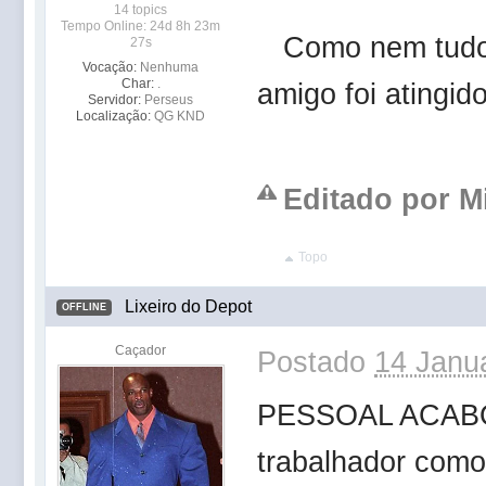
14 topics
Tempo Online: 24d 8h 23m
Como nem tudo n
27s
Vocação:
Nenhuma
Char:
.
amigo foi atingi
Servidor:
Perseus
Localização:
QG KND
Editado por Mi
Topo
Lixeiro do Depot
OFFLINE
Caçador
Postado
14 Janua
PESSOAL ACABO
trabalhador como 