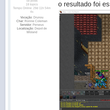
58 posts
o resultado foi es
18 topics
Tempo Online: 29d 11h 54m
4s
Vocação:
Drunou
Char:
Ronnie Coleman
Servidor:
Perseus
Localização:
Depot de
Wisland