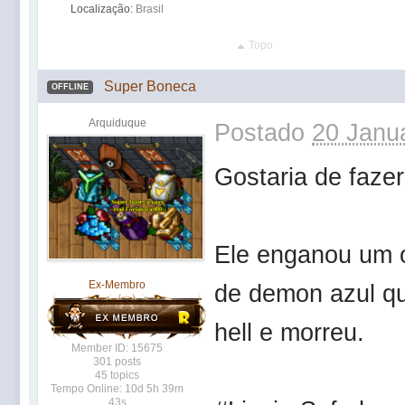
Localização:
Brasil
Topo
Super Boneca
OFFLINE
Arquiduque
Postado
20 Janua
Gostaria de fazer
Ele enganou um o
Ex-Membro
de demon azul qu
hell e morreu.
Member ID: 15675
301 posts
45 topics
Tempo Online: 10d 5h 39m
43s