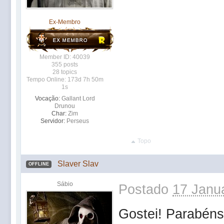
Ex-Membro
Member ID: 40039
355 posts
28 topics
Tempo Online: 173d 7h 50m
1s
Vocação:
Gallant Lord
Drunou
Char:
Zim
Servidor:
Perseus
Topo
Slaver Slav
OFFLINE
Sábio
Postado
17 Janua
Gostei! Parabéns