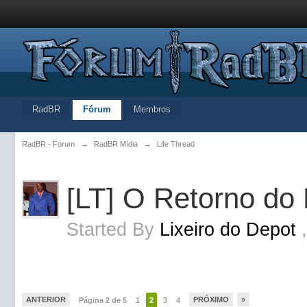
RadBR
Fórum
Membros
RadBR - Forum
→
RadBR Mídia
→
Life Thread
[LT] O Retorno do L
Started By
Lixeiro do Depot
ANTERIOR
PRÓXIMO
»
Página 2 de 5
1
2
3
4