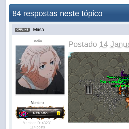
84 respostas neste tópico
Miisa
OFFLINE
Barão
Postado
14 Janua
Membro
Member ID: 43231
114 posts