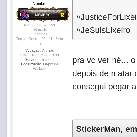
Membro
#JusticeForLixei
Member ID: 43859
#JeSuisLixeiro
58 posts
18 topics
Tempo Online: 29d 11h 54m
4s
Vocação:
Drunou
Char:
Ronnie Coleman
pra vc ver né... 
Servidor:
Perseus
Localização:
Depot de
Wisland
depois de matar 
consegui pegar 
StickerMan, em 