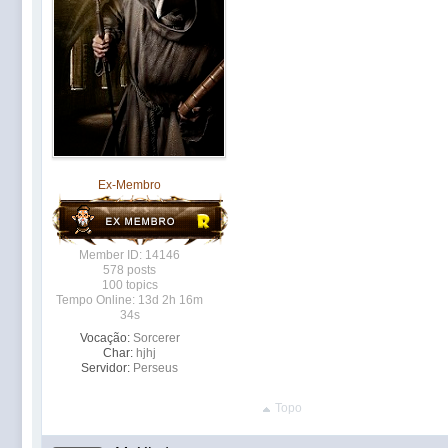
Ex-Membro
Member ID: 14146
578 posts
100 topics
Tempo Online: 13d 2h 16m
34s
Vocação:
Sorcerer
Char:
hjhj
Servidor:
Perseus
Topo