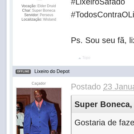
#LixeiroSafado
Vocação:
Elder Druid
Char:
Super Boneca
#TodosContraOLi
Servidor:
Perseus
Localização:
Wisland
Ps. Sou seu fã, li
Topo
Lixeiro do Depot
OFFLINE
Caçador
Postado
23 Janua
Super Boneca, 
Gostaria de faze