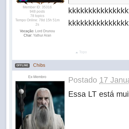
Member ID: 35316
kkkkkkkkkkkkkkk
948 posts
78 topics
Tempo Online: 78d 15h 51m
kkkkkkkkkkkkkkk
2s
Vocação:
Lord Drunou
Char:
Yathur Aran
Topo
Chibs
OFFLINE
Ex-Membro
Postado
17 Janua
Essa LT está mui