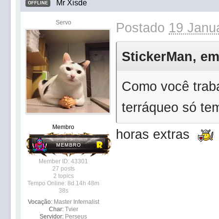
Mr Xisde
OFFLINE
Servo
Postado
19 Janua
StickerMan, em 
Como você traba
terráqueo só te
Membro
horas extras
Member ID: 43301
27 posts
2 topics
Tempo Online: 8d 14h 48m
38s
Vocação:
Master Infernalist
Char:
Tvier
Servidor:
Perseus