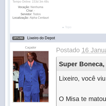
Tempo Online: 153d 3m 48s
Vocação:
Nenhuma
Char:
-
Servidor:
Todos
Localização:
Alpha Centauri
Topo
Lixeiro do Depot
OFFLINE
Caçador
Postado
16 Janua
Super Boneca, 
Lixeiro, você viu.
O Misa te matou e