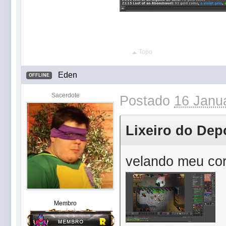
Topo
Eden
OFFLINE
Sacerdote
Postado
16 Janua
Lixeiro do Depo
velando meu co
Membro