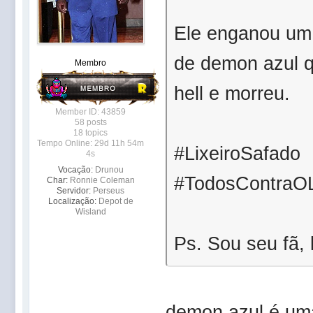
Ele enganou um 
de demon azul q
Membro
hell e morreu.
Member ID: 43859
58 posts
18 topics
Tempo Online: 29d 11h 54m
#LixeiroSafado
4s
Vocação:
Drunou
#TodosContraOL
Char:
Ronnie Coleman
Servidor:
Perseus
Localização:
Depot de
Wisland
Ps. Sou seu fã, l
demon azul é uma