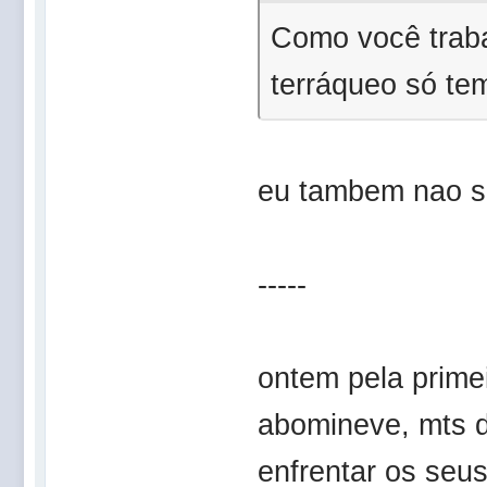
Como você traba
terráqueo só te
eu tambem nao se
-----
ontem pela prime
abomineve, mts d
enfrentar os seu