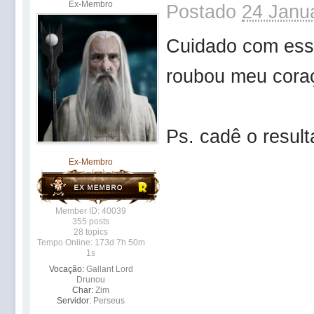
Ex-Membro
Postado
24 Janua
Cuidado com esse
roubou meu coraç
Ps. cadê o resul
Ex-Membro
Member ID: 40039
355 posts
28 topics
Tempo Online: 173d 7h 50m
1s
Vocação:
Gallant Lord
Drunou
Char:
Zim
Servidor:
Perseus